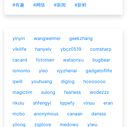
#有趣
#网络
#新闻
#新鲜
yinyin
wangweimei
geekzhang
vikilife
hanyelv
ybcz0519
comsharp
cacard
fotomen
watsonxu
bugbear
lomomo
yleo
xjyzhenai
gadgetoflife
qwill
youhuang
diglog
hooooooo
magictim
sulong
fearless
wodezzz
rikulu
shfengyi
lqqwfy
vinuu
eran
mobo
anonymous
canaan
dansss
yilong
zqjilove
medowo
yiwu