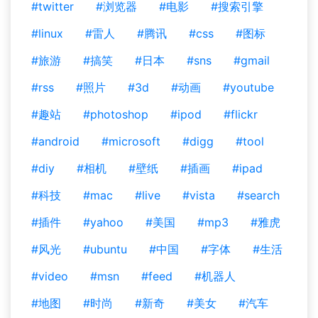
#twitter
#浏览器
#电影
#搜索引擎
#linux
#雷人
#腾讯
#css
#图标
#旅游
#搞笑
#日本
#sns
#gmail
#rss
#照片
#3d
#动画
#youtube
#趣站
#photoshop
#ipod
#flickr
#android
#microsoft
#digg
#tool
#diy
#相机
#壁纸
#插画
#ipad
#科技
#mac
#live
#vista
#search
#插件
#yahoo
#美国
#mp3
#雅虎
#风光
#ubuntu
#中国
#字体
#生活
#video
#msn
#feed
#机器人
#地图
#时尚
#新奇
#美女
#汽车