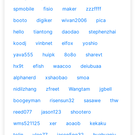
spmobile
fisio
maker
zzzffff
booto
digiker
wivan2006
pica
hello
tiantong
daodao
stephenzhai
koodj
vinbnet
elfox
yoshio
yava555
huipk
8o8o
sharevt
hx9t
efish
waacoo
deiubuaa
alphanerd
xshaobao
smoa
nidilzhang
zfreet
Wangtam
jgbell
boogeyman
risensun32
sasawe
thw
reed077
jason123
shootero
wms521125
xer
aoaob
kekaku
tolin
yleo77
jason5ng32
huahuaniu