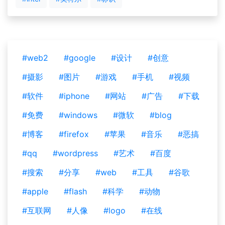
#web2
#google
#设计
#创意
#摄影
#图片
#游戏
#手机
#视频
#软件
#iphone
#网站
#广告
#下载
#免费
#windows
#微软
#blog
#博客
#firefox
#苹果
#音乐
#恶搞
#qq
#wordpress
#艺术
#百度
#搜索
#分享
#web
#工具
#谷歌
#apple
#flash
#科学
#动物
#互联网
#人像
#logo
#在线