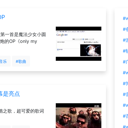
P
#
#
了！第一首是魔法少女小圆
#
OP《only my
#
音乐
#歌曲
#
#
#
幕是亮点
#
#w
惰之歌，超可爱的歌词
#
#