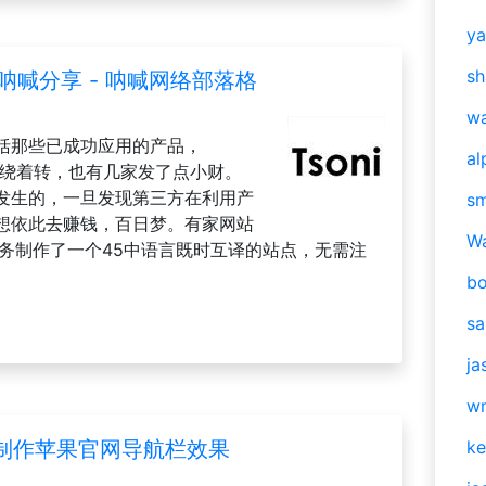
y
sh
 呐喊分享 - 呐喊网络部落格
w
括那些已成功应用的产品，
al
三方绕着转，也有几家发了点小财。
发生的，一旦发现第三方在利用产
s
想依此去赚钱，百日梦。有家网站
W
翻译服务制作了一个45中语言既时互译的站点，无需注
b
s
ja
w
op制作苹果官网导航栏效果
ke