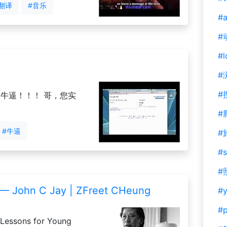
翻译
#音乐
#a
#
#l
#
#
才牛逼！！！ 哥，您实
#
#牛逼
#
#s
#
—— John C Jay | ZFreet CHeung
#y
#
ons for Young