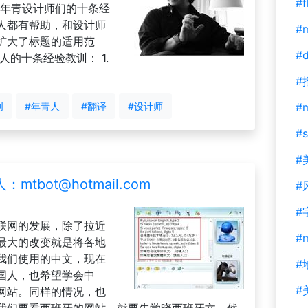
#f
ay 给年青设计师们的十条经
人都有帮助，和设计师
#m
扩大了标题的适用范
#d
的十条经验教训： 1.
#
创
#年青人
#翻译
#设计师
#
#s
#
人：
mtbot@hotmail.com
#
#
联网的发展，除了拉近
#
最大的改变就是将各地
我们使用的中文，现在
#
国人，也希望学会中
#
网站。同样的情况，也