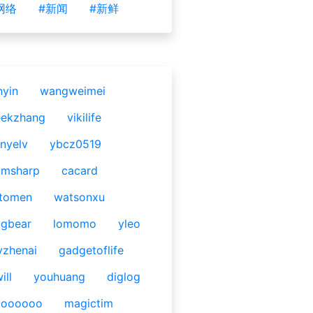
网络
#新闻
#新鲜
nyin
wangweimei
eekzhang
vikilife
nyelv
ybcz0519
omsharp
cacard
tomen
watsonxu
gbear
lomomo
yleo
yzhenai
gadgetoflife
ill
youhuang
diglog
ooooooo
magictim