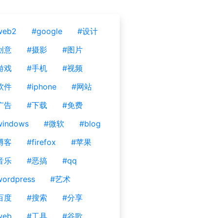
web2
#google
#设计
创意
#摄影
#图片
游戏
#手机
#视频
软件
#iphone
#网站
广告
#下载
#免费
windows
#微软
#blog
博客
#firefox
#苹果
音乐
#恶搞
#qq
ordpress
#艺术
百度
#搜索
#分享
web
#工具
#谷歌