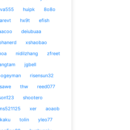
ava555
huipk
8o8o
arevt
hx9t
efish
aacoo
deiubuaa
phanerd
xshaobao
moa
nidilzhang
zfreet
angtam
jgbell
oogeyman
risensun32
asawe
thw
reed077
son123
shootero
ms521125
xer
aoaob
kaku
tolin
yleo77