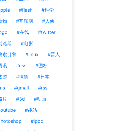
pple
#flash
#科学
动物
#互联网
#人像
ogo
#在线
#twitter
浏览器
#电影
搜索引擎
#linux
#雷人
腾讯
#css
#图标
旅游
#搞笑
#日本
ns
#gmail
#rss
照片
#3d
#动画
outube
#趣站
photoshop
#ipod