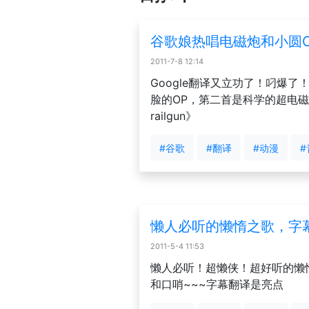
谷歌娘热唱电磁炮和小圆O
2011-7-8 12:14
Google翻译又立功了！叼爆
脸的OP，第二首是科学的超电磁炮的
railgun》
#谷歌
#翻译
#动漫
#
懒人必听的懒惰之歌，字
2011-5-4 11:53
懒人必听！超懒侠！超好听的懒
和口哨~~~字幕翻译是亮点