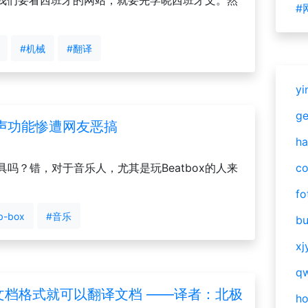
我们要看西班牙的网站，就要先学晓西班牙文。然
#
#机械
#翻译
yi
g
真人发声功能惨遭网友恶搞
ha
个翻译工具吗？错，对于音乐人，尤其是玩Beatbox的人来
c
fo
b-box
#音乐
bu
xj
qw
r不修改文档格式就可以翻译文档 ——译者：北极
h