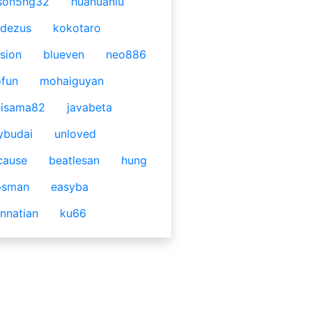
son5ng32
huahuaniu
idezus
kokotaro
sion
blueven
neo886
fun
mohaiguyan
nisama82
javabeta
ybudai
unloved
cause
beatlesan
hung
osman
easyba
nnatian
ku66