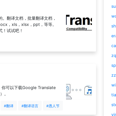
su
w
的。翻译文档，批量翻译文档，
x，xls，xlsx，ppt，等等。
sh
式！试试吧！
er
ca
zq
sp
zz
w
以下载Google Translate
译）。
ti
st
#翻译
#翻译语言
#愚人节
vi