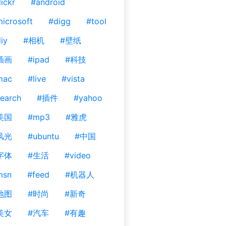
lickr
#android
icrosoft
#digg
#tool
iy
#相机
#壁纸
插画
#ipad
#科技
mac
#live
#vista
earch
#插件
#yahoo
美国
#mp3
#雅虎
风光
#ubuntu
#中国
字体
#生活
#video
msn
#feed
#机器人
地图
#时尚
#新奇
美女
#汽车
#有趣