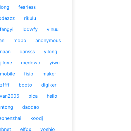
long
fearless
odezzz
rikulu
fengyi
lqqwfy
vinuu
an
mobo
anonymous
naan
dansss
yilong
jilove
medowo
yiwu
mobile
fisio
maker
zffff
booto
digiker
ivan2006
pica
hello
antong
daodao
ephenzhai
koodj
nbnet
elfox
yoshio