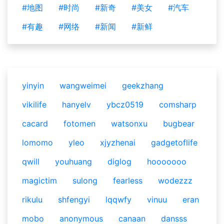
#地图
#时尚
#新奇
#美女
#汽车
#有趣
#网络
#新闻
#新鲜
yinyin
wangweimei
geekzhang
vikilife
hanyelv
ybcz0519
comsharp
cacard
fotomen
watsonxu
bugbear
lomomo
yleo
xjyzhenai
gadgetoflife
qwill
youhuang
diglog
hooooooo
magictim
sulong
fearless
wodezzz
rikulu
shfengyi
lqqwfy
vinuu
eran
mobo
anonymous
canaan
dansss