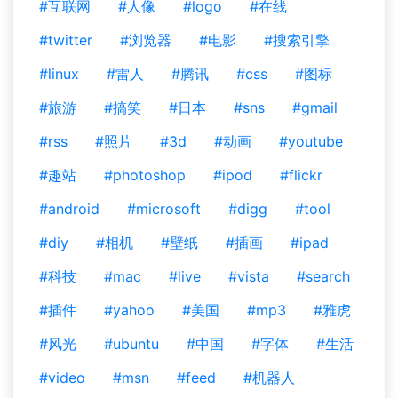
#互联网
#人像
#logo
#在线
#twitter
#浏览器
#电影
#搜索引擎
#linux
#雷人
#腾讯
#css
#图标
#旅游
#搞笑
#日本
#sns
#gmail
#rss
#照片
#3d
#动画
#youtube
#趣站
#photoshop
#ipod
#flickr
#android
#microsoft
#digg
#tool
#diy
#相机
#壁纸
#插画
#ipad
#科技
#mac
#live
#vista
#search
#插件
#yahoo
#美国
#mp3
#雅虎
#风光
#ubuntu
#中国
#字体
#生活
#video
#msn
#feed
#机器人