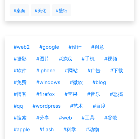
#桌面
#美化
#壁纸
#web2
#google
#设计
#创意
#摄影
#图片
#游戏
#手机
#视频
#软件
#iphone
#网站
#广告
#下载
#免费
#windows
#微软
#blog
#博客
#firefox
#苹果
#音乐
#恶搞
#qq
#wordpress
#艺术
#百度
#搜索
#分享
#web
#工具
#谷歌
#apple
#flash
#科学
#动物