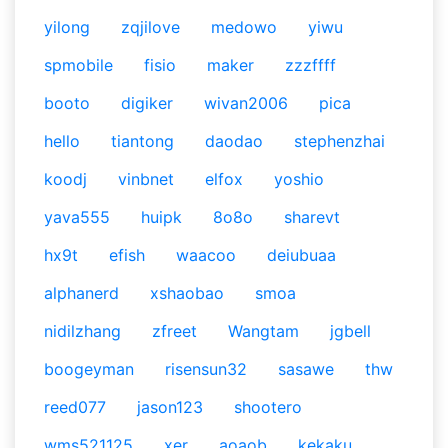
yilong
zqjilove
medowo
yiwu
spmobile
fisio
maker
zzzffff
booto
digiker
wivan2006
pica
hello
tiantong
daodao
stephenzhai
koodj
vinbnet
elfox
yoshio
yava555
huipk
8o8o
sharevt
hx9t
efish
waacoo
deiubuaa
alphanerd
xshaobao
smoa
nidilzhang
zfreet
Wangtam
jgbell
boogeyman
risensun32
sasawe
thw
reed077
jason123
shootero
wms521125
xer
aoaob
kekaku