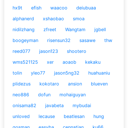
hx9t
efish
waacoo
deiubuaa
alphanerd
xshaobao
smoa
nidilzhang
zfreet
Wangtam
jgbell
boogeyman
risensun32
sasawe
thw
reed077
jason123
shootero
wms521125
xer
aoaob
kekaku
tolin
yleo77
jason5ng32
huahuaniu
plidezus
kokotaro
ansion
blueven
neo886
dofun
mohaiguyan
onisama82
javabeta
mybudai
unloved
lecause
beatlesan
hung
gosman
easyba
cennatian
ku66