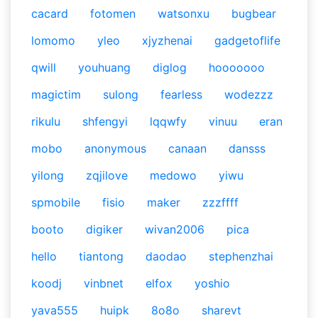
cacard
fotomen
watsonxu
bugbear
lomomo
yleo
xjyzhenai
gadgetoflife
qwill
youhuang
diglog
hooooooo
magictim
sulong
fearless
wodezzz
rikulu
shfengyi
lqqwfy
vinuu
eran
mobo
anonymous
canaan
dansss
yilong
zqjilove
medowo
yiwu
spmobile
fisio
maker
zzzffff
booto
digiker
wivan2006
pica
hello
tiantong
daodao
stephenzhai
koodj
vinbnet
elfox
yoshio
yava555
huipk
8o8o
sharevt