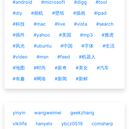
#android
#microsoft
#digg
#tool
#diy
#相机
#壁纸
#插画
#ipad
#科技
#mac
#live
#vista
#search
#插件
#yahoo
#美国
#mp3
#雅虎
#风光
#ubuntu
#中国
#字体
#生活
#video
#msn
#feed
#机器人
#地图
#时尚
#新奇
#美女
#汽车
#有趣
#网络
#新闻
#新鲜
yinyin
wangweimei
geekzhang
vikilife
hanyelv
ybcz0519
comsharp