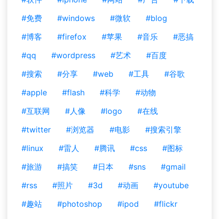
#免费
#windows
#微软
#blog
#博客
#firefox
#苹果
#音乐
#恶搞
#qq
#wordpress
#艺术
#百度
#搜索
#分享
#web
#工具
#谷歌
#apple
#flash
#科学
#动物
#互联网
#人像
#logo
#在线
#twitter
#浏览器
#电影
#搜索引擎
#linux
#雷人
#腾讯
#css
#图标
#旅游
#搞笑
#日本
#sns
#gmail
#rss
#照片
#3d
#动画
#youtube
#趣站
#photoshop
#ipod
#flickr