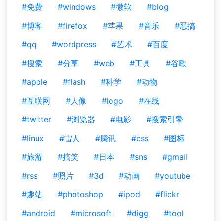
#免费
#windows
#微软
#blog
#博客
#firefox
#苹果
#音乐
#恶搞
#qq
#wordpress
#艺术
#百度
#搜索
#分享
#web
#工具
#谷歌
#apple
#flash
#科学
#动物
#互联网
#人像
#logo
#在线
#twitter
#浏览器
#电影
#搜索引擎
#linux
#雷人
#腾讯
#css
#图标
#旅游
#搞笑
#日本
#sns
#gmail
#rss
#照片
#3d
#动画
#youtube
#趣站
#photoshop
#ipod
#flickr
#android
#microsoft
#digg
#tool