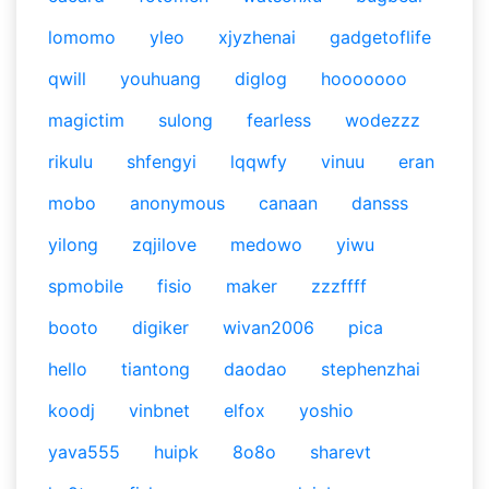
lomomo
yleo
xjyzhenai
gadgetoflife
qwill
youhuang
diglog
hooooooo
magictim
sulong
fearless
wodezzz
rikulu
shfengyi
lqqwfy
vinuu
eran
mobo
anonymous
canaan
dansss
yilong
zqjilove
medowo
yiwu
spmobile
fisio
maker
zzzffff
booto
digiker
wivan2006
pica
hello
tiantong
daodao
stephenzhai
koodj
vinbnet
elfox
yoshio
yava555
huipk
8o8o
sharevt