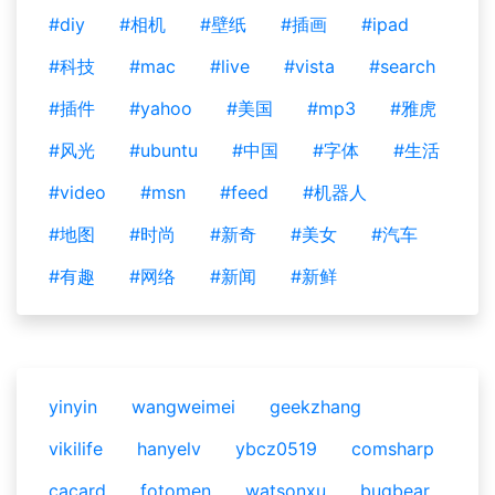
#diy
#相机
#壁纸
#插画
#ipad
#科技
#mac
#live
#vista
#search
#插件
#yahoo
#美国
#mp3
#雅虎
#风光
#ubuntu
#中国
#字体
#生活
#video
#msn
#feed
#机器人
#地图
#时尚
#新奇
#美女
#汽车
#有趣
#网络
#新闻
#新鲜
yinyin
wangweimei
geekzhang
vikilife
hanyelv
ybcz0519
comsharp
cacard
fotomen
watsonxu
bugbear