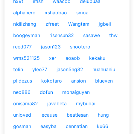
hx9t
efish
waacoo
deiubuaa
alphanerd
xshaobao
smoa
nidilzhang
zfreet
Wangtam
jgbell
boogeyman
risensun32
sasawe
thw
reed077
jason123
shootero
wms521125
xer
aoaob
kekaku
tolin
yleo77
jason5ng32
huahuaniu
plidezus
kokotaro
ansion
blueven
neo886
dofun
mohaiguyan
onisama82
javabeta
mybudai
unloved
lecause
beatlesan
hung
gosman
easyba
cennatian
ku66