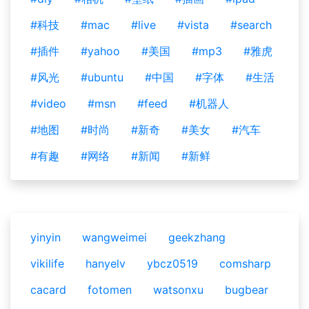
#科技
#mac
#live
#vista
#search
#插件
#yahoo
#美国
#mp3
#雅虎
#风光
#ubuntu
#中国
#字体
#生活
#video
#msn
#feed
#机器人
#地图
#时尚
#新奇
#美女
#汽车
#有趣
#网络
#新闻
#新鲜
yinyin
wangweimei
geekzhang
vikilife
hanyelv
ybcz0519
comsharp
cacard
fotomen
watsonxu
bugbear