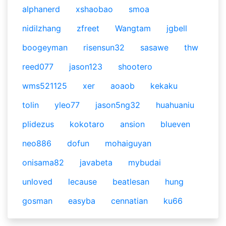
alphanerd
xshaobao
smoa
nidilzhang
zfreet
Wangtam
jgbell
boogeyman
risensun32
sasawe
thw
reed077
jason123
shootero
wms521125
xer
aoaob
kekaku
tolin
yleo77
jason5ng32
huahuaniu
plidezus
kokotaro
ansion
blueven
neo886
dofun
mohaiguyan
onisama82
javabeta
mybudai
unloved
lecause
beatlesan
hung
gosman
easyba
cennatian
ku66