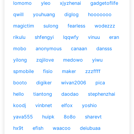
lomomo
yleo
xjyzhenai
gadgetoflife
qwill
youhuang
diglog
hooooooo
magictim
sulong
fearless
wodezzz
rikulu
shfengyi
lqqwfy
vinuu
eran
mobo
anonymous
canaan
dansss
yilong
zqjilove
medowo
yiwu
spmobile
fisio
maker
zzzffff
booto
digiker
wivan2006
pica
hello
tiantong
daodao
stephenzhai
koodj
vinbnet
elfox
yoshio
yava555
huipk
8o8o
sharevt
hx9t
efish
waacoo
deiubuaa