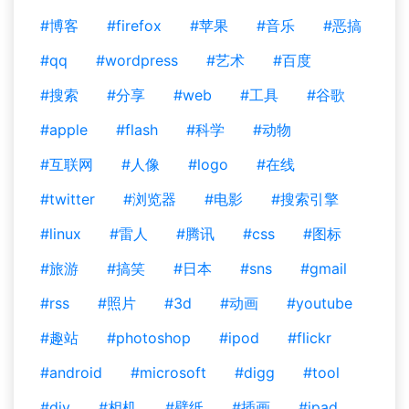
#博客
#firefox
#苹果
#音乐
#恶搞
#qq
#wordpress
#艺术
#百度
#搜索
#分享
#web
#工具
#谷歌
#apple
#flash
#科学
#动物
#互联网
#人像
#logo
#在线
#twitter
#浏览器
#电影
#搜索引擎
#linux
#雷人
#腾讯
#css
#图标
#旅游
#搞笑
#日本
#sns
#gmail
#rss
#照片
#3d
#动画
#youtube
#趣站
#photoshop
#ipod
#flickr
#android
#microsoft
#digg
#tool
#diy
#相机
#壁纸
#插画
#ipad