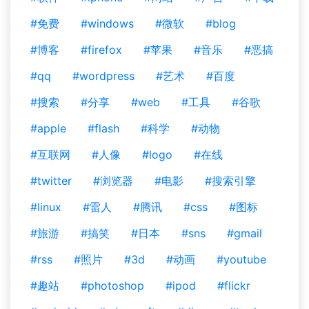
#免费
#windows
#微软
#blog
#博客
#firefox
#苹果
#音乐
#恶搞
#qq
#wordpress
#艺术
#百度
#搜索
#分享
#web
#工具
#谷歌
#apple
#flash
#科学
#动物
#互联网
#人像
#logo
#在线
#twitter
#浏览器
#电影
#搜索引擎
#linux
#雷人
#腾讯
#css
#图标
#旅游
#搞笑
#日本
#sns
#gmail
#rss
#照片
#3d
#动画
#youtube
#趣站
#photoshop
#ipod
#flickr