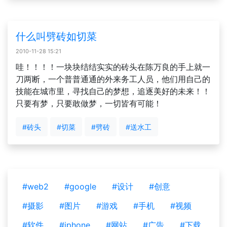
什么叫劈砖如切菜
2010-11-28 15:21
哇！！！！一块块结结实实的砖头在陈万良的手上就一
刀两断，一个普普通通的外来务工人员，他们用自己的
技能在城市里，寻找自己的梦想，追逐美好的未来！！
只要有梦，只要敢做梦，一切皆有可能！
#砖头
#切菜
#劈砖
#送水工
#web2
#google
#设计
#创意
#摄影
#图片
#游戏
#手机
#视频
#软件
#iphone
#网站
#广告
#下载