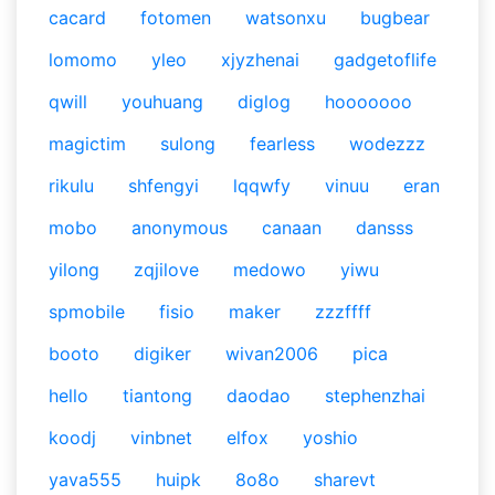
cacard
fotomen
watsonxu
bugbear
lomomo
yleo
xjyzhenai
gadgetoflife
qwill
youhuang
diglog
hooooooo
magictim
sulong
fearless
wodezzz
rikulu
shfengyi
lqqwfy
vinuu
eran
mobo
anonymous
canaan
dansss
yilong
zqjilove
medowo
yiwu
spmobile
fisio
maker
zzzffff
booto
digiker
wivan2006
pica
hello
tiantong
daodao
stephenzhai
koodj
vinbnet
elfox
yoshio
yava555
huipk
8o8o
sharevt