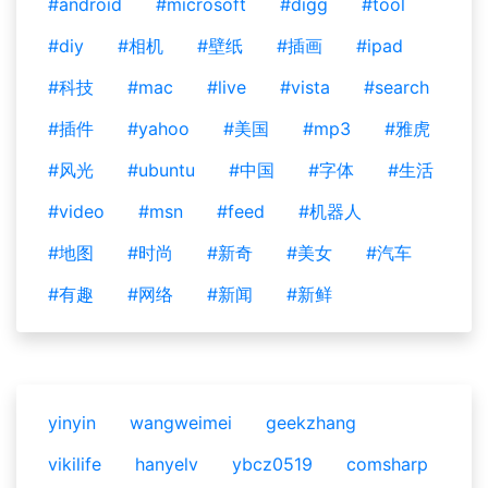
#android
#microsoft
#digg
#tool
#diy
#相机
#壁纸
#插画
#ipad
#科技
#mac
#live
#vista
#search
#插件
#yahoo
#美国
#mp3
#雅虎
#风光
#ubuntu
#中国
#字体
#生活
#video
#msn
#feed
#机器人
#地图
#时尚
#新奇
#美女
#汽车
#有趣
#网络
#新闻
#新鲜
yinyin
wangweimei
geekzhang
vikilife
hanyelv
ybcz0519
comsharp