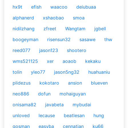
hx9t
efish
waacoo
deiubuaa
alphanerd
xshaobao
smoa
nidilzhang
zfreet
Wangtam
jgbell
boogeyman
risensun32
sasawe
thw
reed077
jason123
shootero
wms521125
xer
aoaob
kekaku
tolin
yleo77
jason5ng32
huahuaniu
plidezus
kokotaro
ansion
blueven
neo886
dofun
mohaiguyan
onisama82
javabeta
mybudai
unloved
lecause
beatlesan
hung
gosman
easyba
cennatian
ku66