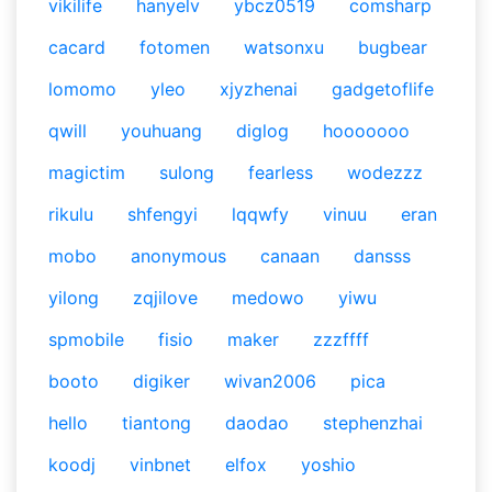
vikilife
hanyelv
ybcz0519
comsharp
cacard
fotomen
watsonxu
bugbear
lomomo
yleo
xjyzhenai
gadgetoflife
qwill
youhuang
diglog
hooooooo
magictim
sulong
fearless
wodezzz
rikulu
shfengyi
lqqwfy
vinuu
eran
mobo
anonymous
canaan
dansss
yilong
zqjilove
medowo
yiwu
spmobile
fisio
maker
zzzffff
booto
digiker
wivan2006
pica
hello
tiantong
daodao
stephenzhai
koodj
vinbnet
elfox
yoshio