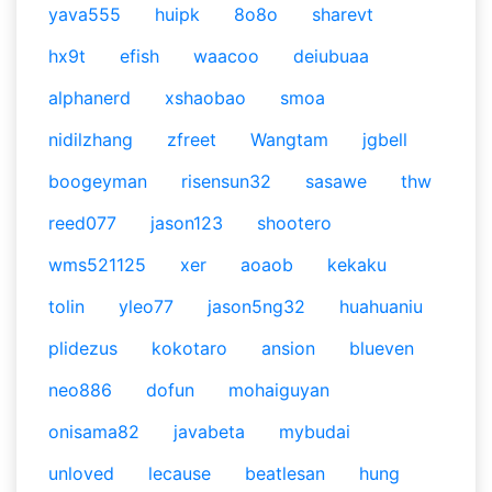
yava555
huipk
8o8o
sharevt
hx9t
efish
waacoo
deiubuaa
alphanerd
xshaobao
smoa
nidilzhang
zfreet
Wangtam
jgbell
boogeyman
risensun32
sasawe
thw
reed077
jason123
shootero
wms521125
xer
aoaob
kekaku
tolin
yleo77
jason5ng32
huahuaniu
plidezus
kokotaro
ansion
blueven
neo886
dofun
mohaiguyan
onisama82
javabeta
mybudai
unloved
lecause
beatlesan
hung