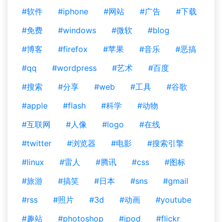
#软件
#iphone
#网站
#广告
#下载
#免费
#windows
#微软
#blog
#博客
#firefox
#苹果
#音乐
#恶搞
#qq
#wordpress
#艺术
#百度
#搜索
#分享
#web
#工具
#谷歌
#apple
#flash
#科学
#动物
#互联网
#人像
#logo
#在线
#twitter
#浏览器
#电影
#搜索引擎
#linux
#雷人
#腾讯
#css
#图标
#旅游
#搞笑
#日本
#sns
#gmail
#rss
#照片
#3d
#动画
#youtube
#趣站
#photoshop
#ipod
#flickr