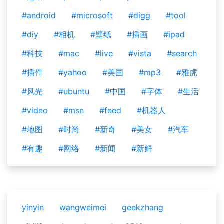
#android
#microsoft
#digg
#tool
#diy
#相机
#壁纸
#插画
#ipad
#科技
#mac
#live
#vista
#search
#插件
#yahoo
#美国
#mp3
#雅虎
#风光
#ubuntu
#中国
#字体
#生活
#video
#msn
#feed
#机器人
#地图
#时尚
#新奇
#美女
#汽车
#有趣
#网络
#新闻
#新鲜
yinyin
wangweimei
geekzhang