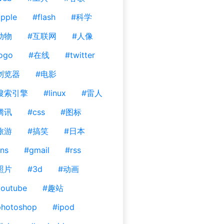
pple
#flash
#科学
动物
#互联网
#人像
ogo
#在线
#twitter
浏览器
#电影
搜索引擎
#linux
#雷人
腾讯
#css
#图标
旅游
#搞笑
#日本
ns
#gmail
#rss
照片
#3d
#动画
outube
#趣站
photoshop
#ipod