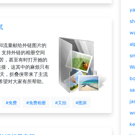
y
sh
试
w
al
和流量献给外链图片的
费、支持外链的相册空间
s
其苦，甚至有时打开她的
链接，这其中的麻烦只有
W
今天，折叠侠带来了主流
b
希望对大家有所帮助。
s
ja
#免费
#免费相册
#又拍
#图床
w
ke