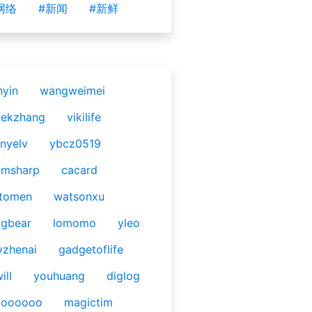
网络
#新闻
#新鲜
nyin
wangweimei
eekzhang
vikilife
nyelv
ybcz0519
omsharp
cacard
tomen
watsonxu
gbear
lomomo
yleo
yzhenai
gadgetoflife
ill
youhuang
diglog
ooooooo
magictim