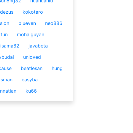
son5ng32
huahuaniu
idezus
kokotaro
sion
blueven
neo886
fun
mohaiguyan
nisama82
javabeta
ybudai
unloved
cause
beatlesan
hung
osman
easyba
nnatian
ku66