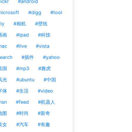
lickr
#android
icrosoft
#digg
#tool
iy
#相机
#壁纸
插画
#ipad
#科技
mac
#live
#vista
earch
#插件
#yahoo
美国
#mp3
#雅虎
风光
#ubuntu
#中国
字体
#生活
#video
msn
#feed
#机器人
地图
#时尚
#新奇
美女
#汽车
#有趣