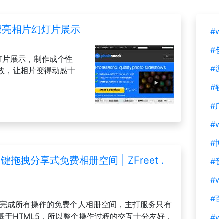
建漂亮相片幻灯片展示
#
#
片幻灯片展示，制作成个性
#
效，让相片变得动感十
#
#
#
#
一键拖拽分享式免费相册空间 | ZFreet .
#
#w
#
拽即可完成所有操作的免费个人相册空间，主打服务只有
基于HTML5，所以整个操作过程的交互十分友好，
#