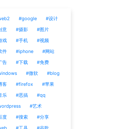
web2
#google
#设计
创意
#摄影
#图片
游戏
#手机
#视频
软件
#iphone
#网站
广告
#下载
#免费
windows
#微软
#blog
博客
#firefox
#苹果
音乐
#恶搞
#qq
ordpress
#艺术
百度
#搜索
#分享
web
#工具
#谷歌