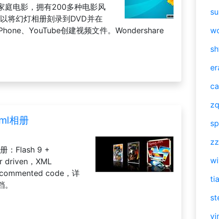
家庭电影，拥有200多种电影风
su
以将幻灯相册刻录到DVD并在
ne、YouTube创建视频文件。Wondershare
w
sh
er
ca
zq
ml相册
sp
zz
lash 9 +
w
r driven，XML
l commented code，详
ti
档。
st
vi