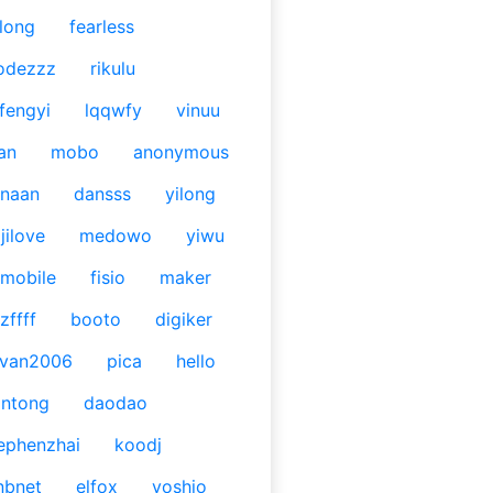
long
fearless
odezzz
rikulu
fengyi
lqqwfy
vinuu
an
mobo
anonymous
naan
dansss
yilong
jilove
medowo
yiwu
mobile
fisio
maker
zffff
booto
digiker
ivan2006
pica
hello
antong
daodao
ephenzhai
koodj
nbnet
elfox
yoshio