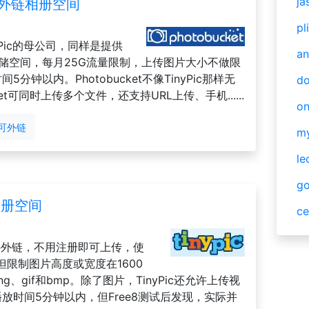
ja
1G可外链相册空间
pl
nyPic的母公司，同样是提供
an
储空间，每月25G流量限制，上传图片大小不做限
分钟以内。Photobucket不像TinyPic那样无
do
et可同时上传多个文件，还支持URL上传、手机......
o
可外链
m
le
g
链相册空间
ce
支持外链，不用注册即可上传，使
限制图片高度或宽度在1600
g、gif和bmp。除了图片，TinyPic还允许上传视
放时间5分钟以内，但Free8测试后发现，实际并