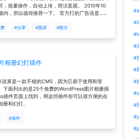
，批量操作，自动上传，简洁直观。 2010年10
#a
内，所以值得推荐一下。 官方打的广告语是......
#
免费
#分享
#图床
#图片
#l
#
#
s图片相册幻灯插件
#
gger来说算是一款不错的CMS，因为它易于使用和管
#
面列出的是25个免费的WordPress图片相册插
#s
ress插件页面上找到，用这些插件你可以很方便的在
相册和幻灯。
#
#y
#插件
#