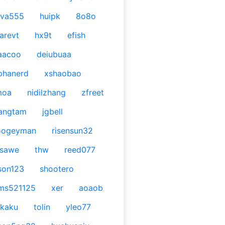
ava555
huipk
8o8o
arevt
hx9t
efish
aacoo
deiubuaa
phanerd
xshaobao
moa
nidilzhang
zfreet
angtam
jgbell
oogeyman
risensun32
asawe
thw
reed077
son123
shootero
ms521125
xer
aoaob
kaku
tolin
yleo77