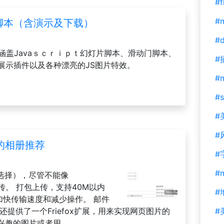
#f
#m
片相册脚本（含演示及下载）
#d
脚本。涵盖Javaｓｃｒｉｐｔ幻灯片脚本、滑动门脚本、
#
册展示插件以及各种漂亮的JS图片特效。
#
#s
#
#
的相册推荐
#
#
t来选择），尽管不能像
动上传。 打包上传，支持40M以内
#
，加快传输速度和减少操作。 邮件
提供了一个Friefox扩展，用来实现网页图片的
#
图片或者用......