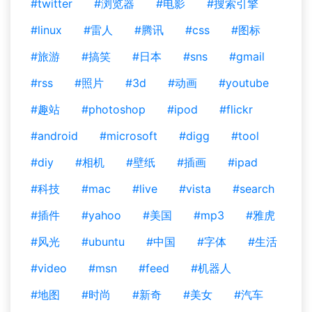
#twitter
#浏览器
#电影
#搜索引擎
#linux
#雷人
#腾讯
#css
#图标
#旅游
#搞笑
#日本
#sns
#gmail
#rss
#照片
#3d
#动画
#youtube
#趣站
#photoshop
#ipod
#flickr
#android
#microsoft
#digg
#tool
#diy
#相机
#壁纸
#插画
#ipad
#科技
#mac
#live
#vista
#search
#插件
#yahoo
#美国
#mp3
#雅虎
#风光
#ubuntu
#中国
#字体
#生活
#video
#msn
#feed
#机器人
#地图
#时尚
#新奇
#美女
#汽车