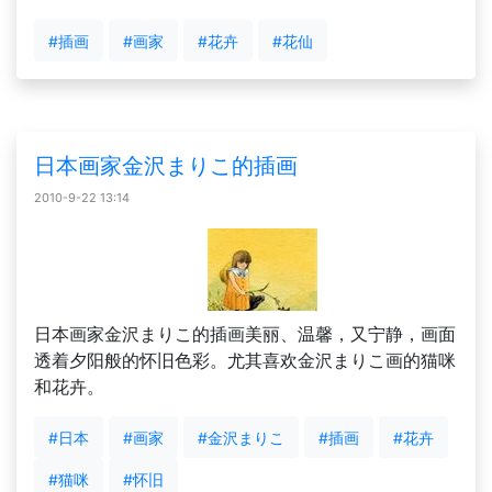
#插画
#画家
#花卉
#花仙
日本画家金沢まりこ的插画
2010-9-22 13:14
日本画家金沢まりこ的插画美丽、温馨，又宁静，画面
透着夕阳般的怀旧色彩。尤其喜欢金沢まりこ画的猫咪
和花卉。
#日本
#画家
#金沢まりこ
#插画
#花卉
#猫咪
#怀旧