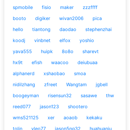
spmobile
fisio
maker
zzzffff
booto
digiker
wivan2006
pica
hello
tiantong
daodao
stephenzhai
koodj
vinbnet
elfox
yoshio
yava555
huipk
8o8o
sharevt
hx9t
efish
waacoo
deiubuaa
alphanerd
xshaobao
smoa
nidilzhang
zfreet
Wangtam
jgbell
boogeyman
risensun32
sasawe
thw
reed077
jason123
shootero
wms521125
xer
aoaob
kekaku
tolin
yleo77
jason5ng32
huahuaniu