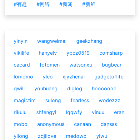
#有趣
#网络
#新闻
#新鲜
yinyin
wangweimei
geekzhang
vikilife
hanyelv
ybcz0519
comsharp
cacard
fotomen
watsonxu
bugbear
lomomo
yleo
xjyzhenai
gadgetoflife
qwill
youhuang
diglog
hooooooo
magictim
sulong
fearless
wodezzz
rikulu
shfengyi
lqqwfy
vinuu
eran
mobo
anonymous
canaan
dansss
yilong
zqjilove
medowo
yiwu