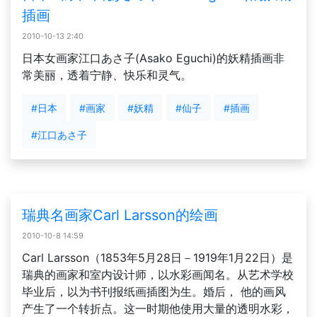
插画
2010-10-13 2:40
日本女画家江口あさ子(Asako Eguchi)的妖精插画非
常美丽，透着宁静、快乐和灵气。
#日本
#画家
#妖精
#仙子
#插画
#江口あさ子
瑞典名画家Carl Larsson的绘画
2010-10-8 14:59
Carl Larsson（1853年5月28日－1919年1月22日）是
瑞典的画家和室内设计师，以水彩画闻名。从艺术学校
毕业后，以为书刊报纸画插图为生。婚后， 他的画风
产生了一个转折点。这一时期他使用大量的透明水彩，