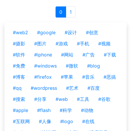
0
1
#web2
#google
#设计
#创意
#摄影
#图片
#游戏
#手机
#视频
#软件
#iphone
#网站
#广告
#下载
#免费
#windows
#微软
#blog
#博客
#firefox
#苹果
#音乐
#恶搞
#qq
#wordpress
#艺术
#百度
#搜索
#分享
#web
#工具
#谷歌
#apple
#flash
#科学
#动物
#互联网
#人像
#logo
#在线