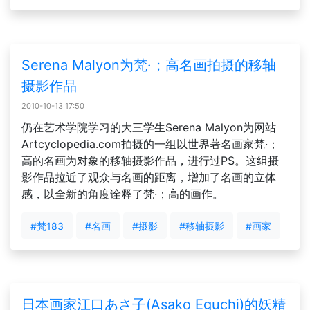
Serena Malyon为梵·；高名画拍摄的移轴
摄影作品
2010-10-13 17:50
仍在艺术学院学习的大三学生Serena Malyon为网站
Artcyclopedia.com拍摄的一组以世界著名画家梵·；
高的名画为对象的移轴摄影作品，进行过PS。这组摄
影作品拉近了观众与名画的距离，增加了名画的立体
感，以全新的角度诠释了梵·；高的画作。
#梵183
#名画
#摄影
#移轴摄影
#画家
日本画家江口あさ子(Asako Eguchi)的妖精