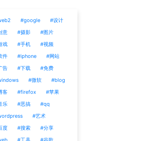
web2
#google
#设计
创意
#摄影
#图片
游戏
#手机
#视频
软件
#iphone
#网站
广告
#下载
#免费
windows
#微软
#blog
博客
#firefox
#苹果
音乐
#恶搞
#qq
ordpress
#艺术
百度
#搜索
#分享
web
#工具
#谷歌