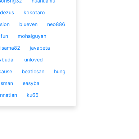
son5ng32
huahuaniu
idezus
kokotaro
sion
blueven
neo886
fun
mohaiguyan
nisama82
javabeta
ybudai
unloved
cause
beatlesan
hung
osman
easyba
nnatian
ku66