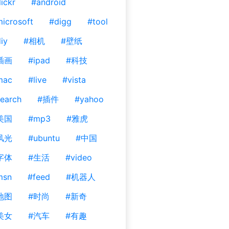
lickr
#android
icrosoft
#digg
#tool
iy
#相机
#壁纸
插画
#ipad
#科技
mac
#live
#vista
earch
#插件
#yahoo
美国
#mp3
#雅虎
风光
#ubuntu
#中国
字体
#生活
#video
msn
#feed
#机器人
地图
#时尚
#新奇
美女
#汽车
#有趣