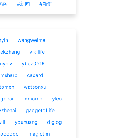
网络
#新闻
#新鲜
nyin
wangweimei
eekzhang
vikilife
nyelv
ybcz0519
omsharp
cacard
tomen
watsonxu
gbear
lomomo
yleo
yzhenai
gadgetoflife
ill
youhuang
diglog
ooooooo
magictim