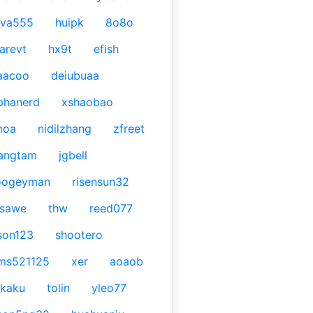
ava555
huipk
8o8o
arevt
hx9t
efish
aacoo
deiubuaa
phanerd
xshaobao
moa
nidilzhang
zfreet
angtam
jgbell
oogeyman
risensun32
asawe
thw
reed077
son123
shootero
ms521125
xer
aoaob
kaku
tolin
yleo77