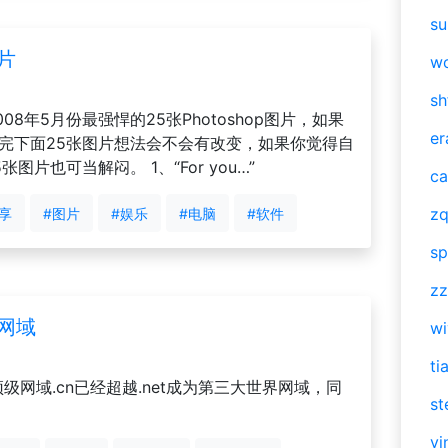
su
图片
w
sh
评出了2008年5月份最强悍的25张Photoshop图片，如果
er
看完下面25张图片想法会不会有改变，如果你觉得自
片也可当解闷。 1、“For you…”
ca
zq
享
#图片
#娱乐
#电脑
#软件
sp
zz
大网域
w
ti
顶级网域.cn已经超越.net成为第三大世界网域，同
st
vi