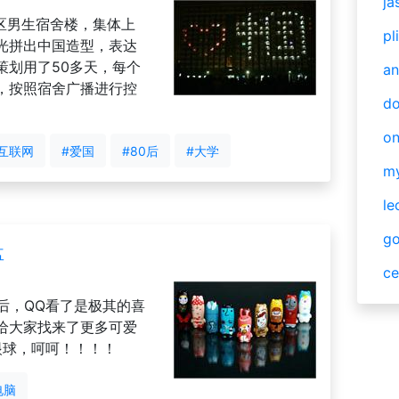
ja
区男生宿舍楼，集体上
pl
光拼出中国造型，表达
策划用了50多天，每个
an
，按照宿舍广播进行控
do
o
互联网
#爱国
#80后
#大学
m
le
g
盘
ce
盘后，QQ看了是极其的喜
给大家找来了更多可爱
眼球，呵呵！！！！
电脑