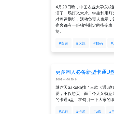
4月29日晚，中国农业大学东校
演了一场灯光大片。学生利用灯
对奥运期盼，活动负责人表示，
宿舍都有一份独特制定的指令表
制。
#奥运
#火炬
#数码
#
更多潮人必备新型卡通U
2008-4-10 10:14
继昨天SaKuRa找了三款卡通u
爱，不仅想买，而且今天又特意
的卡通u盘，在勾引一下大家的
#流行
#卡通
#u盘
#