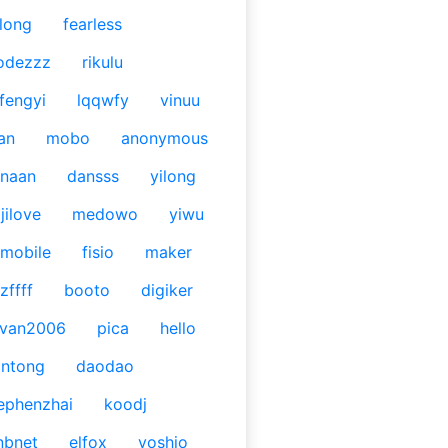
long
fearless
odezzz
rikulu
fengyi
lqqwfy
vinuu
an
mobo
anonymous
naan
dansss
yilong
jilove
medowo
yiwu
mobile
fisio
maker
zffff
booto
digiker
ivan2006
pica
hello
antong
daodao
ephenzhai
koodj
nbnet
elfox
yoshio