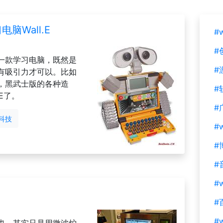
脑Wall.E
#
#
一款学习电脑，既然是
#
有吸引力才可以。比如
，黑武士版的各种造
#
E了。
#
科技
#
#
#
#w
#
#