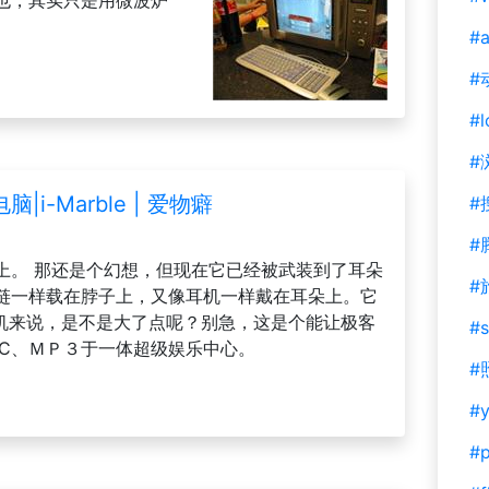
也，其实只是用微波炉
#a
#
#l
#
-Marble | 爱物癖
#
#
上。 那还是个幻想，但现在它已经被武装到了耳朵
#
链一样载在脖子上，又像耳机一样戴在耳朵上。它
le作为耳机来说，是不是大了点呢？别急，这是个能让极客
#s
PC、ＭＰ３于一体超级娱乐中心。
#
#y
#