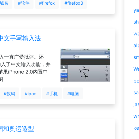
#域名
#软件
#firefox
#firefox3
y
sh
w
内置中文手写输入法
al
输入一直广受批评。还
s
经加入了中文输入功能，并
W
Phone 2.0内置中
图
b
s
#数码
#ipod
#手机
#电脑
ja
w
ke
国和奥运造型