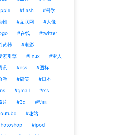
pple
#flash
#科学
动物
#互联网
#人像
ogo
#在线
#twitter
浏览器
#电影
搜索引擎
#linux
#雷人
腾讯
#css
#图标
旅游
#搞笑
#日本
ns
#gmail
#rss
照片
#3d
#动画
outube
#趣站
photoshop
#ipod