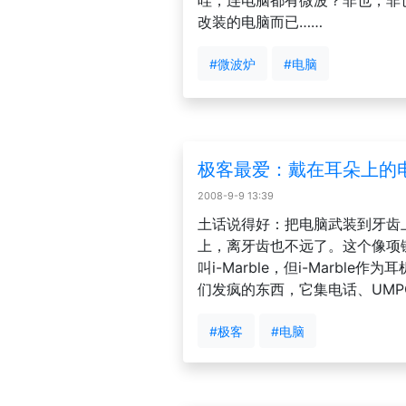
哇，连电脑都有微波？非也，非
改装的电脑而已……
#微波炉
#电脑
极客最爱：戴在耳朵上的电脑|i
2008-9-9 13:39
土话说得好：把电脑武装到牙齿
上，离牙齿也不远了。这个像项
叫i-Marble，但i-Marb
们发疯的东西，它集电话、UM
#极客
#电脑