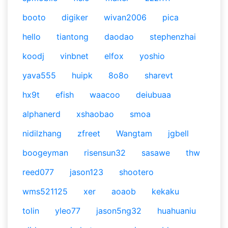
booto
digiker
wivan2006
pica
hello
tiantong
daodao
stephenzhai
koodj
vinbnet
elfox
yoshio
yava555
huipk
8o8o
sharevt
hx9t
efish
waacoo
deiubuaa
alphanerd
xshaobao
smoa
nidilzhang
zfreet
Wangtam
jgbell
boogeyman
risensun32
sasawe
thw
reed077
jason123
shootero
wms521125
xer
aoaob
kekaku
tolin
yleo77
jason5ng32
huahuaniu