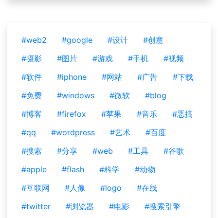
#web2
#google
#设计
#创意
#摄影
#图片
#游戏
#手机
#视频
#软件
#iphone
#网站
#广告
#下载
#免费
#windows
#微软
#blog
#博客
#firefox
#苹果
#音乐
#恶搞
#qq
#wordpress
#艺术
#百度
#搜索
#分享
#web
#工具
#谷歌
#apple
#flash
#科学
#动物
#互联网
#人像
#logo
#在线
#twitter
#浏览器
#电影
#搜索引擎