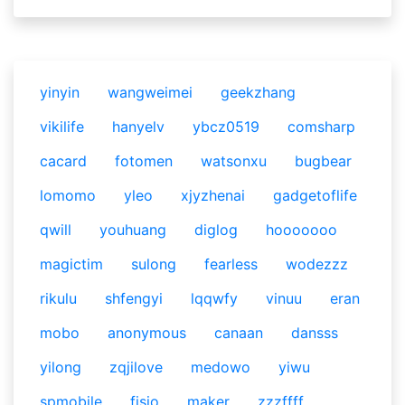
yinyin
wangweimei
geekzhang
vikilife
hanyelv
ybcz0519
comsharp
cacard
fotomen
watsonxu
bugbear
lomomo
yleo
xjyzhenai
gadgetoflife
qwill
youhuang
diglog
hooooooo
magictim
sulong
fearless
wodezzz
rikulu
shfengyi
lqqwfy
vinuu
eran
mobo
anonymous
canaan
dansss
yilong
zqjilove
medowo
yiwu
spmobile
fisio
maker
zzzffff