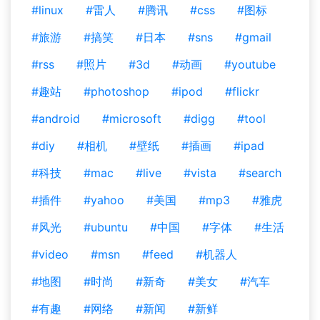
#linux
#雷人
#腾讯
#css
#图标
#旅游
#搞笑
#日本
#sns
#gmail
#rss
#照片
#3d
#动画
#youtube
#趣站
#photoshop
#ipod
#flickr
#android
#microsoft
#digg
#tool
#diy
#相机
#壁纸
#插画
#ipad
#科技
#mac
#live
#vista
#search
#插件
#yahoo
#美国
#mp3
#雅虎
#风光
#ubuntu
#中国
#字体
#生活
#video
#msn
#feed
#机器人
#地图
#时尚
#新奇
#美女
#汽车
#有趣
#网络
#新闻
#新鲜