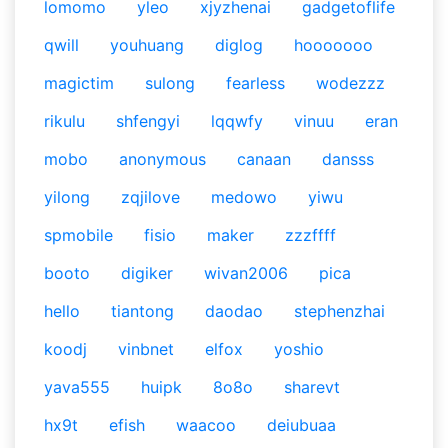
lomomo
yleo
xjyzhenai
gadgetoflife
qwill
youhuang
diglog
hooooooo
magictim
sulong
fearless
wodezzz
rikulu
shfengyi
lqqwfy
vinuu
eran
mobo
anonymous
canaan
dansss
yilong
zqjilove
medowo
yiwu
spmobile
fisio
maker
zzzffff
booto
digiker
wivan2006
pica
hello
tiantong
daodao
stephenzhai
koodj
vinbnet
elfox
yoshio
yava555
huipk
8o8o
sharevt
hx9t
efish
waacoo
deiubuaa