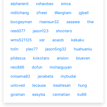
alphanerd
xshaobao
smoa
nidilzhang
zfreet
Wangtam
jgbell
boogeyman
risensun32
sasawe
thw
reed077
jason123
shootero
wms521125
xer
aoaob
kekaku
tolin
yleo77
jason5ng32
huahuaniu
plidezus
kokotaro
ansion
blueven
neo886
dofun
mohaiguyan
onisama82
javabeta
mybudai
unloved
lecause
beatlesan
hung
gosman
easyba
cennatian
ku66