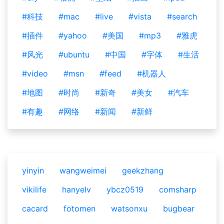
#科技
#mac
#live
#vista
#search
#插件
#yahoo
#美国
#mp3
#雅虎
#风光
#ubuntu
#中国
#字体
#生活
#video
#msn
#feed
#机器人
#地图
#时尚
#新奇
#美女
#汽车
#有趣
#网络
#新闻
#新鲜
yinyin
wangweimei
geekzhang
vikilife
hanyelv
ybcz0519
comsharp
cacard
fotomen
watsonxu
bugbear