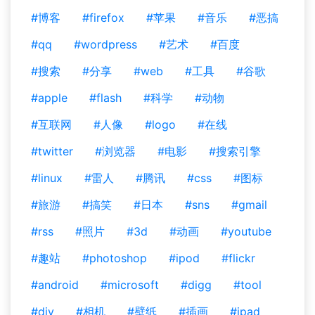
#博客
#firefox
#苹果
#音乐
#恶搞
#qq
#wordpress
#艺术
#百度
#搜索
#分享
#web
#工具
#谷歌
#apple
#flash
#科学
#动物
#互联网
#人像
#logo
#在线
#twitter
#浏览器
#电影
#搜索引擎
#linux
#雷人
#腾讯
#css
#图标
#旅游
#搞笑
#日本
#sns
#gmail
#rss
#照片
#3d
#动画
#youtube
#趣站
#photoshop
#ipod
#flickr
#android
#microsoft
#digg
#tool
#diy
#相机
#壁纸
#插画
#ipad