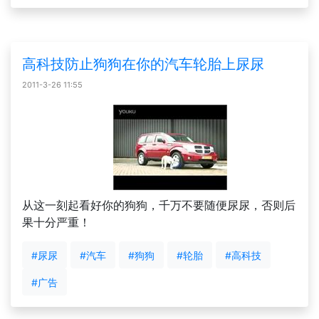
高科技防止狗狗在你的汽车轮胎上尿尿
2011-3-26 11:55
从这一刻起看好你的狗狗，千万不要随便尿尿，否则后
果十分严重！
#尿尿
#汽车
#狗狗
#轮胎
#高科技
#广告