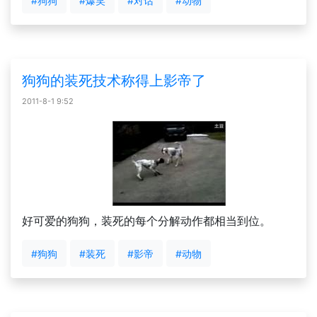
#狗狗
#爆笑
#对话
#动物
狗狗的装死技术称得上影帝了
2011-8-1 9:52
好可爱的狗狗，装死的每个分解动作都相当到位。
#狗狗
#装死
#影帝
#动物