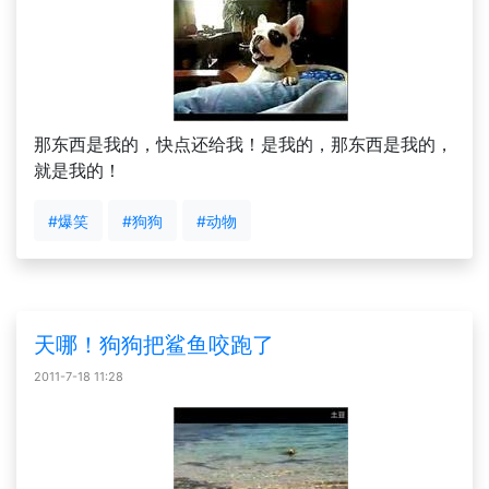
那东西是我的，快点还给我！是我的，那东西是我的，
就是我的！
#爆笑
#狗狗
#动物
天哪！狗狗把鲨鱼咬跑了
2011-7-18 11:28