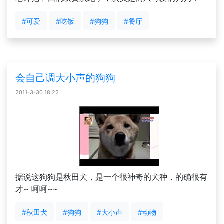
#可爱
#吃饭
#狗狗
#餐厅
会自己调大小声的狗狗
2011-3-30 18:22
据说这狗狗是秋田犬，是一个很神奇的犬种，的确很有
才~ 呵呵~~
#秋田犬
#狗狗
#大小声
#动物