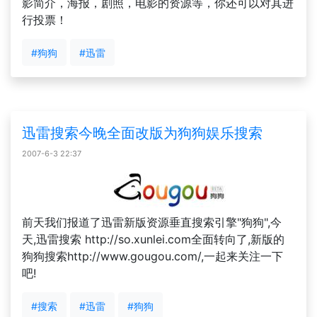
影简介，海报，剧照，电影的资源等，你还可以对其进
行投票！
#狗狗
#迅雷
迅雷搜索今晚全面改版为狗狗娱乐搜索
2007-6-3 22:37
前天我们报道了迅雷新版资源垂直搜索引擎"狗狗",今
天,迅雷搜索 http://so.xunlei.com全面转向了,新版的
狗狗搜索http://www.gougou.com/,一起来关注一下
吧!
#搜索
#迅雷
#狗狗