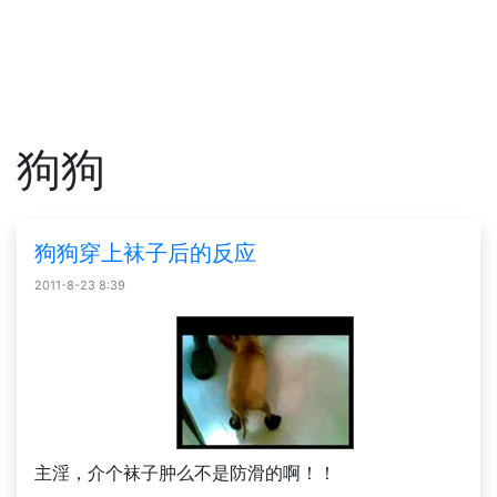
狗狗
狗狗穿上袜子后的反应
2011-8-23 8:39
主淫，介个袜子肿么不是防滑的啊！！