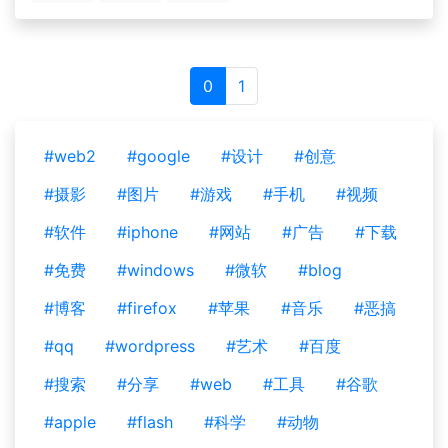
0
1
#web2
#google
#设计
#创意
#摄影
#图片
#游戏
#手机
#视频
#软件
#iphone
#网站
#广告
#下载
#免费
#windows
#微软
#blog
#博客
#firefox
#苹果
#音乐
#恶搞
#qq
#wordpress
#艺术
#百度
#搜索
#分享
#web
#工具
#谷歌
#apple
#flash
#科学
#动物