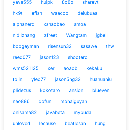
yava555
huipk
8o8o
sharevt
hx9t
efish
waacoo
deiubuaa
alphanerd
xshaobao
smoa
nidilzhang
zfreet
Wangtam
jgbell
boogeyman
risensun32
sasawe
thw
reed077
jason123
shootero
wms521125
xer
aoaob
kekaku
tolin
yleo77
jason5ng32
huahuaniu
plidezus
kokotaro
ansion
blueven
neo886
dofun
mohaiguyan
onisama82
javabeta
mybudai
unloved
lecause
beatlesan
hung