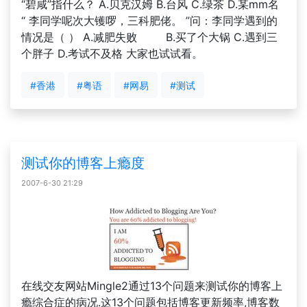
“碧咸”指什么？ A.贝克汉姆 B.台风 C.绿茶 D.某mm名
“ 李同学呢次大镬啰，三科肥佬。 ”问：李同学遇到的
情况是（ ） A.减肥失败 B.买了个大锅 C.遇到三
个胖子 D.考试不及格 大家也试试看。
#香港
#粤语
#网易
#测试
测试你的博客上瘾度
2007-6-30 21:29
在线交友网站Mingle2通过13个问题来测试你的博客上
瘾综合症的病况.这13个问题包括博客更新频率,博客数