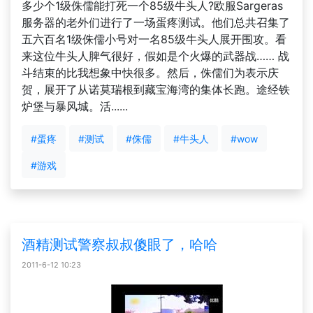
多少个1级侏儒能打死一个85级牛头人?欧服Sargeras
服务器的老外们进行了一场蛋疼测试。他们总共召集了
五六百名1级侏儒小号对一名85级牛头人展开围攻。看
来这位牛头人脾气很好，假如是个火爆的武器战…… 战
斗结束的比我想象中快很多。然后，侏儒们为表示庆
贺，展开了从诺莫瑞根到藏宝海湾的集体长跑。途经铁
炉堡与暴风城。活......
#蛋疼
#测试
#侏儒
#牛头人
#wow
#游戏
酒精测试警察叔叔傻眼了，哈哈
2011-6-12 10:23