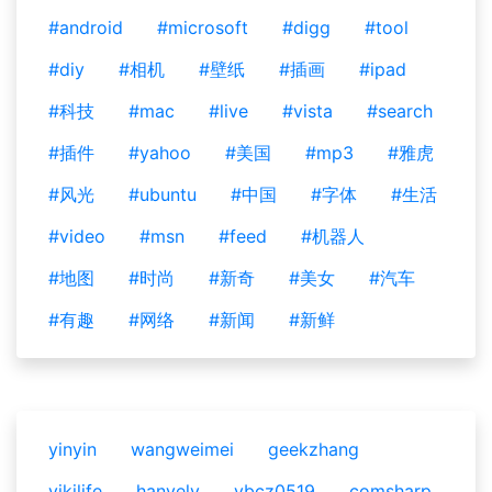
#android
#microsoft
#digg
#tool
#diy
#相机
#壁纸
#插画
#ipad
#科技
#mac
#live
#vista
#search
#插件
#yahoo
#美国
#mp3
#雅虎
#风光
#ubuntu
#中国
#字体
#生活
#video
#msn
#feed
#机器人
#地图
#时尚
#新奇
#美女
#汽车
#有趣
#网络
#新闻
#新鲜
yinyin
wangweimei
geekzhang
vikilife
hanyelv
ybcz0519
comsharp