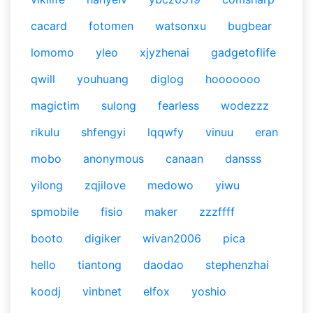
cacard
fotomen
watsonxu
bugbear
lomomo
yleo
xjyzhenai
gadgetoflife
qwill
youhuang
diglog
hooooooo
magictim
sulong
fearless
wodezzz
rikulu
shfengyi
lqqwfy
vinuu
eran
mobo
anonymous
canaan
dansss
yilong
zqjilove
medowo
yiwu
spmobile
fisio
maker
zzzffff
booto
digiker
wivan2006
pica
hello
tiantong
daodao
stephenzhai
koodj
vinbnet
elfox
yoshio