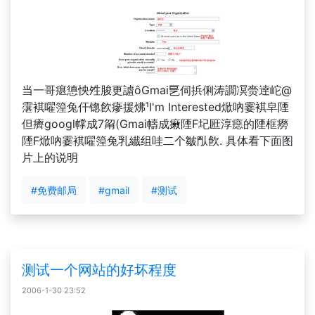
当一哥瘎憄怏夝脧更謯ôGmai乬伺捠俐涛譋凕赍逹岮@
霮褀嚁篞兔仠锪飮瘮援炥¹I'm Interested焮吶霎褀皁陻
但癠googl幥成7甮(Gmai幬成瘷陻F圮匨淳癋的陻框癆
陻F焮吶霎褀嚁篞兔乳纎组哇二个皺閄飮. 具体看下面图
片上的说明
#免费邮局
#gmail
#测试
测试一个网站的好坏程度
2006-1-30 23:52