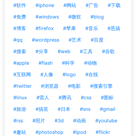
#软件
#iphone
#网站
#广告
#下载
#免费
#windows
#微软
#blog
#博客
#firefox
#苹果
#音乐
#恶搞
#qq
#wordpress
#艺术
#百度
#搜索
#分享
#web
#工具
#谷歌
#apple
#flash
#科学
#动物
#互联网
#人像
#logo
#在线
#twitter
#浏览器
#电影
#搜索引擎
#linux
#雷人
#腾讯
#css
#图标
#旅游
#搞笑
#日本
#sns
#gmail
#rss
#照片
#3d
#动画
#youtube
#趣站
#photoshop
#ipod
#flickr