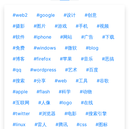
#web2
#google
#设计
#创意
#摄影
#图片
#游戏
#手机
#视频
#软件
#iphone
#网站
#广告
#下载
#免费
#windows
#微软
#blog
#博客
#firefox
#苹果
#音乐
#恶搞
#qq
#wordpress
#艺术
#百度
#搜索
#分享
#web
#工具
#谷歌
#apple
#flash
#科学
#动物
#互联网
#人像
#logo
#在线
#twitter
#浏览器
#电影
#搜索引擎
#linux
#雷人
#腾讯
#css
#图标