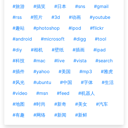
#旅游
#搞笑
#日本
#sns
#gmail
#rss
#照片
#3d
#动画
#youtube
#趣站
#photoshop
#ipod
#flickr
#android
#microsoft
#digg
#tool
#diy
#相机
#壁纸
#插画
#ipad
#科技
#mac
#live
#vista
#search
#插件
#yahoo
#美国
#mp3
#雅虎
#风光
#ubuntu
#中国
#字体
#生活
#video
#msn
#feed
#机器人
#地图
#时尚
#新奇
#美女
#汽车
#有趣
#网络
#新闻
#新鲜