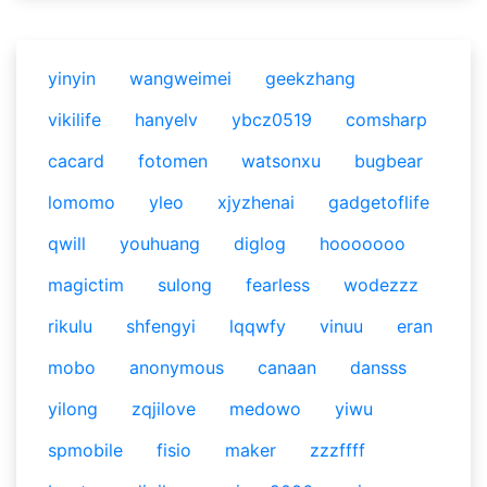
yinyin
wangweimei
geekzhang
vikilife
hanyelv
ybcz0519
comsharp
cacard
fotomen
watsonxu
bugbear
lomomo
yleo
xjyzhenai
gadgetoflife
qwill
youhuang
diglog
hooooooo
magictim
sulong
fearless
wodezzz
rikulu
shfengyi
lqqwfy
vinuu
eran
mobo
anonymous
canaan
dansss
yilong
zqjilove
medowo
yiwu
spmobile
fisio
maker
zzzffff