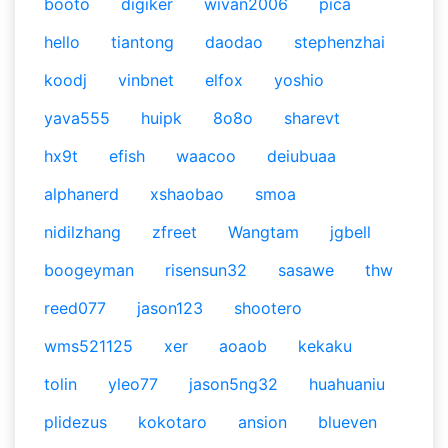
booto
digiker
wivan2006
pica
hello
tiantong
daodao
stephenzhai
koodj
vinbnet
elfox
yoshio
yava555
huipk
8o8o
sharevt
hx9t
efish
waacoo
deiubuaa
alphanerd
xshaobao
smoa
nidilzhang
zfreet
Wangtam
jgbell
boogeyman
risensun32
sasawe
thw
reed077
jason123
shootero
wms521125
xer
aoaob
kekaku
tolin
yleo77
jason5ng32
huahuaniu
plidezus
kokotaro
ansion
blueven