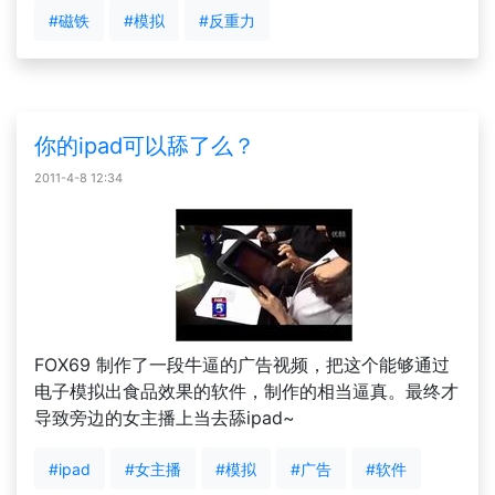
#磁铁
#模拟
#反重力
你的ipad可以舔了么？
2011-4-8 12:34
FOX69 制作了一段牛逼的广告视频，把这个能够通过
电子模拟出食品效果的软件，制作的相当逼真。最终才
导致旁边的女主播上当去舔ipad~
#ipad
#女主播
#模拟
#广告
#软件