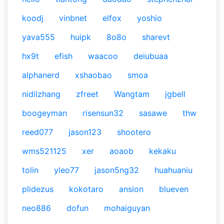
koodj
vinbnet
elfox
yoshio
yava555
huipk
8o8o
sharevt
hx9t
efish
waacoo
deiubuaa
alphanerd
xshaobao
smoa
nidilzhang
zfreet
Wangtam
jgbell
boogeyman
risensun32
sasawe
thw
reed077
jason123
shootero
wms521125
xer
aoaob
kekaku
tolin
yleo77
jason5ng32
huahuaniu
plidezus
kokotaro
ansion
blueven
neo886
dofun
mohaiguyan