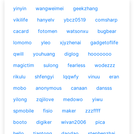
yinyin
wangweimei
geekzhang
vikilife
hanyelv
ybcz0519
comsharp
cacard
fotomen
watsonxu
bugbear
lomomo
yleo
xjyzhenai
gadgetoflife
qwill
youhuang
diglog
hooooooo
magictim
sulong
fearless
wodezzz
rikulu
shfengyi
lqqwfy
vinuu
eran
mobo
anonymous
canaan
dansss
yilong
zqjilove
medowo
yiwu
spmobile
fisio
maker
zzzffff
booto
digiker
wivan2006
pica
hello
tiantong
daodao
stephenzhai