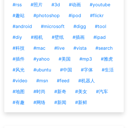
#rss
#照片
#3d
#动画
#youtube
#趣站
#photoshop
#ipod
#flickr
#android
#microsoft
#digg
#tool
#diy
#相机
#壁纸
#插画
#ipad
#科技
#mac
#live
#vista
#search
#插件
#yahoo
#美国
#mp3
#雅虎
#风光
#ubuntu
#中国
#字体
#生活
#video
#msn
#feed
#机器人
#地图
#时尚
#新奇
#美女
#汽车
#有趣
#网络
#新闻
#新鲜