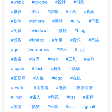
#web2
#google
#设计
#创意
#摄影
#图片
#游戏
#手机
#视频
#软件
#iphone
#网站
#广告
#下载
#免费
#windows
#微软
#blog
#博客
#firefox
#苹果
#音乐
#恶搞
#qq
#wordpress
#艺术
#百度
#搜索
#分享
#web
#工具
#谷歌
#apple
#flash
#科学
#动物
#互联网
#人像
#logo
#在线
#twitter
#浏览器
#电影
#搜索引擎
#linux
#雷人
#腾讯
#css
#图标
#旅游
#搞笑
#日本
#sns
#gmail