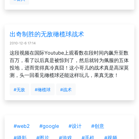
出奇制胜的无敌橄榄球战术
2010-12-6 17:14
这段视频在国际Youtube上观看数在段时间内飙升至数
百万，看了以后真是被惊到了，然后就转为佩服的五体
投地，进而觉得真冷真囧！这小哥儿的战术真是高深莫
测，头一回看见橄榄球还能这样玩儿，果真无敌！
#无敌
#橄榄球
#战术
#web2
#google
#设计
#创意
#摄影
#图片
#游戏
#手机
#视频