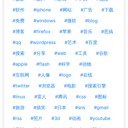
#软件
#iphone
#网站
#广告
#下载
#免费
#windows
#微软
#blog
#博客
#firefox
#苹果
#音乐
#恶搞
#qq
#wordpress
#艺术
#百度
#搜索
#分享
#web
#工具
#谷歌
#apple
#flash
#科学
#动物
#互联网
#人像
#logo
#在线
#twitter
#浏览器
#电影
#搜索引擎
#linux
#雷人
#腾讯
#css
#图标
#旅游
#搞笑
#日本
#sns
#gmail
#rss
#照片
#3d
#动画
#youtube