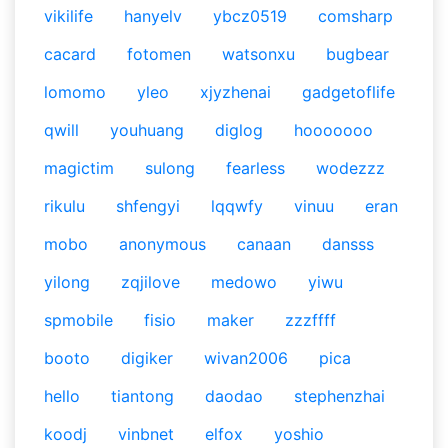
vikilife
hanyelv
ybcz0519
comsharp
cacard
fotomen
watsonxu
bugbear
lomomo
yleo
xjyzhenai
gadgetoflife
qwill
youhuang
diglog
hooooooo
magictim
sulong
fearless
wodezzz
rikulu
shfengyi
lqqwfy
vinuu
eran
mobo
anonymous
canaan
dansss
yilong
zqjilove
medowo
yiwu
spmobile
fisio
maker
zzzffff
booto
digiker
wivan2006
pica
hello
tiantong
daodao
stephenzhai
koodj
vinbnet
elfox
yoshio