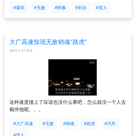
#爆笑
#无敌
#终极
#剑法
#雷人
大广高速惊现无敌销魂“路虎”
2011-7-17 12:4
这种速度撞上了应该也没什么事吧，怎么就没一个人去
截停他呢。。。
#大广高速
#无敌
#销魂
#路虎
#汽车
#雷人