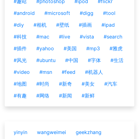
#趣站
#photoshop
#ipod
#flickr
#android
#microsoft
#digg
#tool
#diy
#相机
#壁纸
#插画
#ipad
#科技
#mac
#live
#vista
#search
#插件
#yahoo
#美国
#mp3
#雅虎
#风光
#ubuntu
#中国
#字体
#生活
#video
#msn
#feed
#机器人
#地图
#时尚
#新奇
#美女
#汽车
#有趣
#网络
#新闻
#新鲜
yinyin
wangweimei
geekzhang