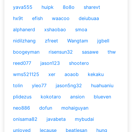
yava555
huipk
8o8o
sharevt
hx9t
efish
waacoo
deiubuaa
alphanerd
xshaobao
smoa
nidilzhang
zfreet
Wangtam
jgbell
boogeyman
risensun32
sasawe
thw
reed077
jason123
shootero
wms521125
xer
aoaob
kekaku
tolin
yleo77
jason5ng32
huahuaniu
plidezus
kokotaro
ansion
blueven
neo886
dofun
mohaiguyan
onisama82
javabeta
mybudai
unloved
lecause
beatlesan
hung