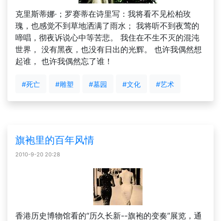
克里斯蒂娜·；罗赛蒂在诗里写：我将看不见松柏玫
瑰，也感觉不到草地洒满了雨水； 我将听不到夜莺的
啼唱，彻夜诉说心中等苦悲。 我住在不生不灭的混沌
世界， 没有黑夜，也没有日出的光辉。 也许我偶然想
起谁， 也许我偶然忘了谁！
#死亡
#雕塑
#墓园
#文化
#艺术
旗袍里的百年风情
2010-9-20 20:28
香港历史博物馆看的“历久长新--旗袍的变奏”展览，通