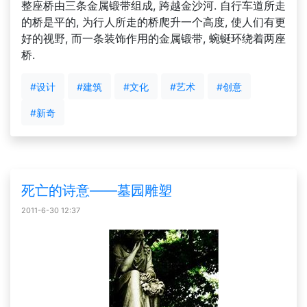
整座桥由三条金属锻带组成, 跨越金沙河. 自行车道所走
的桥是平的, 为行人所走的桥爬升一个高度, 使人们有更
好的视野, 而一条装饰作用的金属锻带, 蜿蜒环绕着两座
桥.
#设计
#建筑
#文化
#艺术
#创意
#新奇
死亡的诗意——墓园雕塑
2011-6-30 12:37