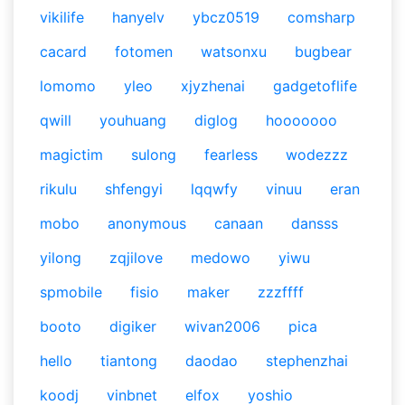
vikilife
hanyelv
ybcz0519
comsharp
cacard
fotomen
watsonxu
bugbear
lomomo
yleo
xjyzhenai
gadgetoflife
qwill
youhuang
diglog
hooooooo
magictim
sulong
fearless
wodezzz
rikulu
shfengyi
lqqwfy
vinuu
eran
mobo
anonymous
canaan
dansss
yilong
zqjilove
medowo
yiwu
spmobile
fisio
maker
zzzffff
booto
digiker
wivan2006
pica
hello
tiantong
daodao
stephenzhai
koodj
vinbnet
elfox
yoshio