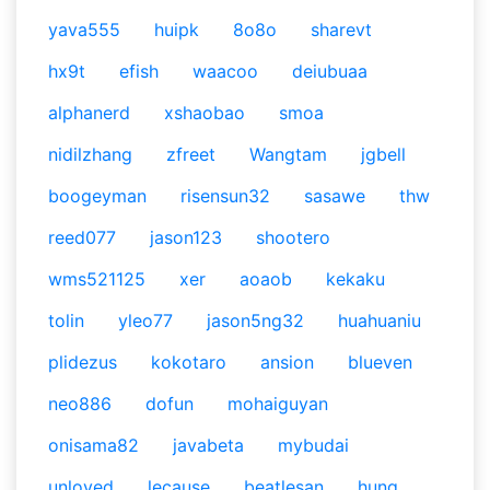
yava555
huipk
8o8o
sharevt
hx9t
efish
waacoo
deiubuaa
alphanerd
xshaobao
smoa
nidilzhang
zfreet
Wangtam
jgbell
boogeyman
risensun32
sasawe
thw
reed077
jason123
shootero
wms521125
xer
aoaob
kekaku
tolin
yleo77
jason5ng32
huahuaniu
plidezus
kokotaro
ansion
blueven
neo886
dofun
mohaiguyan
onisama82
javabeta
mybudai
unloved
lecause
beatlesan
hung