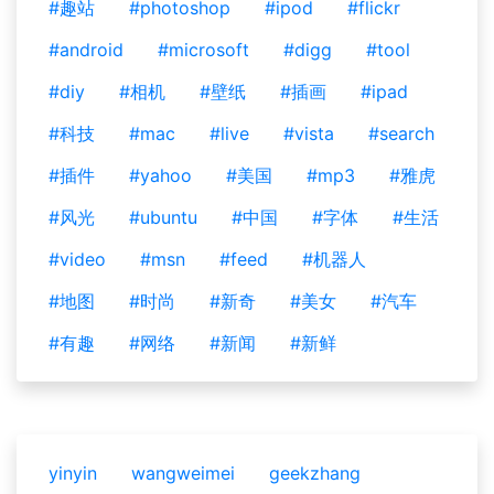
#趣站
#photoshop
#ipod
#flickr
#android
#microsoft
#digg
#tool
#diy
#相机
#壁纸
#插画
#ipad
#科技
#mac
#live
#vista
#search
#插件
#yahoo
#美国
#mp3
#雅虎
#风光
#ubuntu
#中国
#字体
#生活
#video
#msn
#feed
#机器人
#地图
#时尚
#新奇
#美女
#汽车
#有趣
#网络
#新闻
#新鲜
yinyin
wangweimei
geekzhang