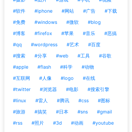
#软件
#iphone
#网站
#广告
#下载
#免费
#windows
#微软
#blog
#博客
#firefox
#苹果
#音乐
#恶搞
#qq
#wordpress
#艺术
#百度
#搜索
#分享
#web
#工具
#谷歌
#apple
#flash
#科学
#动物
#互联网
#人像
#logo
#在线
#twitter
#浏览器
#电影
#搜索引擎
#linux
#雷人
#腾讯
#css
#图标
#旅游
#搞笑
#日本
#sns
#gmail
#rss
#照片
#3d
#动画
#youtube