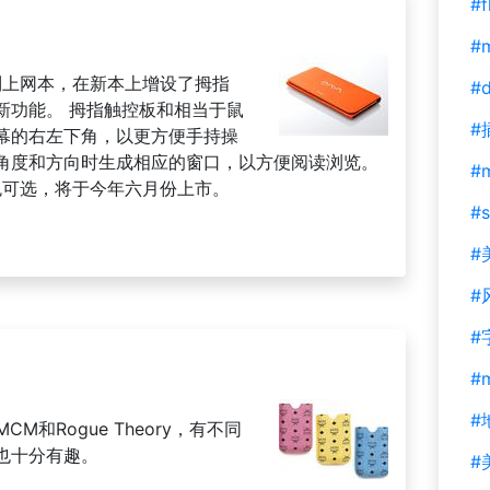
#f
#m
p系列上网本，在新本上增设了拇指
#d
新功能。 拇指触控板和相当于鼠
#
幕的右左下角，以更方便手持操
角度和方向时生成相应的窗口，以方便阅读浏览。
#
色可选，将于今年六月份上市。
#s
#
#
#
#
#
M和Rogue Theory，有不同
也十分有趣。
#