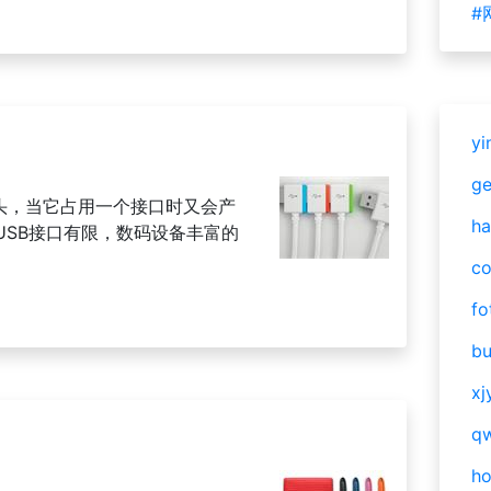
#
yi
g
SB插头，当它占用一个接口时又会产
ha
USB接口有限，数码设备丰富的
c
fo
bu
xj
qw
h