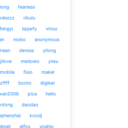
long
fearless
odezzz
rikulu
fengyi
lqqwfy
vinuu
an
mobo
anonymous
naan
dansss
yilong
jilove
medowo
yiwu
mobile
fisio
maker
zffff
booto
digiker
ivan2006
pica
hello
antong
daodao
ephenzhai
koodj
nbnet
elfox
yoshio