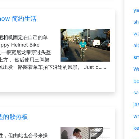
y
how 简约生活
sh
w
把相机固定在自己的单
y Helmet Bike
al
)，通过一根宽尼龙带穿过头盔
s
上方， 然后使用三脚架
一路踩着单车拍下沿途的风景。 Just d......
W
b
s
ja
垫的散热板
w
ke
性，但由此也会带来操