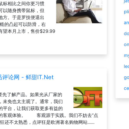
ja
鼠标相比之间你更习惯
可以随身携带鼠标，但
pl
地方。于是罗技便退出
an
粗糙的凸起可以防滑，右
望本月上市，售价$29.99
do
o
m
le
论网 - 鲜甜IT.Net
g
ce
定要先了解产品。如果光从厂家的
，未免也太主观了。通常，我们
的平台，让我们获取更多有益的
的客观体验。 客观源于实践。我们不妨去“点
还不太熟悉，点评狂是欧洲著名购物网站......