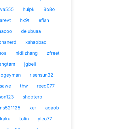
ava555
huipk
8o8o
arevt
hx9t
efish
aacoo
deiubuaa
phanerd
xshaobao
moa
nidilzhang
zfreet
angtam
jgbell
oogeyman
risensun32
asawe
thw
reed077
son123
shootero
ms521125
xer
aoaob
kaku
tolin
yleo77