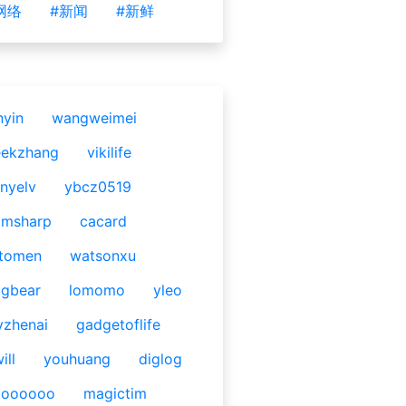
网络
#新闻
#新鲜
nyin
wangweimei
eekzhang
vikilife
nyelv
ybcz0519
omsharp
cacard
tomen
watsonxu
gbear
lomomo
yleo
yzhenai
gadgetoflife
ill
youhuang
diglog
ooooooo
magictim