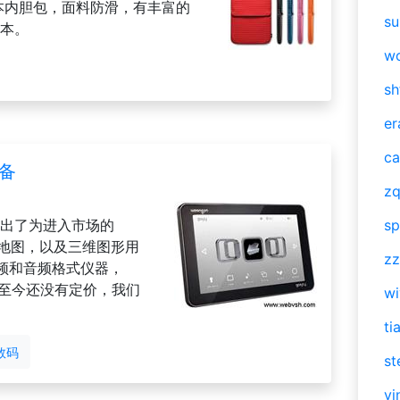
记本内胆包，面料防滑，有丰富的
su
记本。
w
sh
er
ca
设备
zq
天推出了为进入市场的
sp
维地图，以及三维图形用
zz
频和音频格式仪器，
。至今还没有定价，我们
w
ti
数码
st
vi