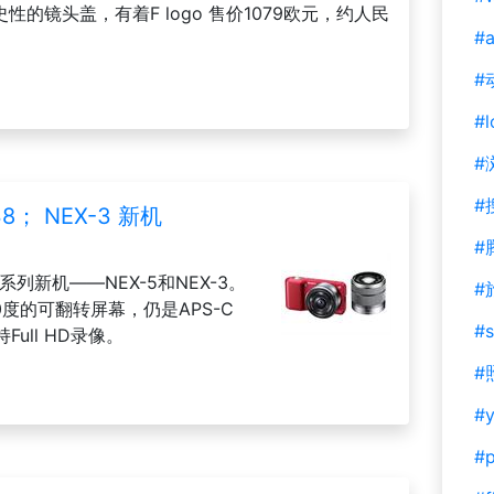
史性的镜头盖，有着F logo 售价1079欧元，约人民
#a
#
#l
#
#
38； NEX-3 新机
#
系列新机——NEX-5和NEX-3。
#
度的可翻转屏幕，仍是APS-C
#s
ull HD录像。
#
#y
#