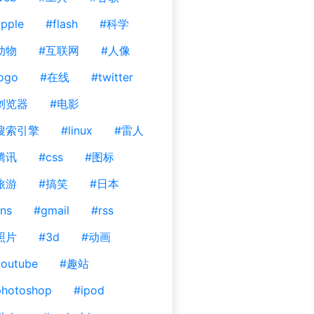
pple
#flash
#科学
动物
#互联网
#人像
ogo
#在线
#twitter
浏览器
#电影
搜索引擎
#linux
#雷人
腾讯
#css
#图标
旅游
#搞笑
#日本
ns
#gmail
#rss
照片
#3d
#动画
outube
#趣站
photoshop
#ipod