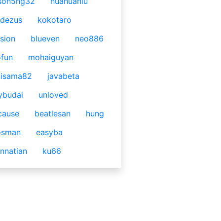
son5ng32
huahuaniu
idezus
kokotaro
sion
blueven
neo886
fun
mohaiguyan
nisama82
javabeta
ybudai
unloved
cause
beatlesan
hung
osman
easyba
nnatian
ku66