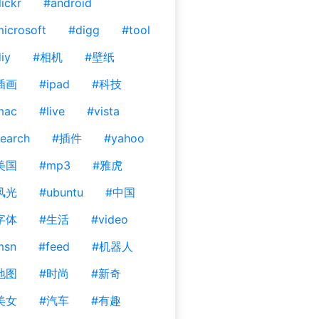
lickr
#android
icrosoft
#digg
#tool
iy
#相机
#壁纸
插画
#ipad
#科技
mac
#live
#vista
earch
#插件
#yahoo
美国
#mp3
#雅虎
风光
#ubuntu
#中国
字体
#生活
#video
msn
#feed
#机器人
地图
#时尚
#新奇
美女
#汽车
#有趣