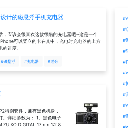
ne设计的磁悬浮手机充电器
#
#
话，应该会很喜欢这款很酷的充电器吧~这是一个
#
，iPhone可以竖立的卡在其中，充电时充电器的上方
电的进度。
#
#磁悬浮
#充电器
#过分
#
#
#
版
#
#w
E-P2特别套件，兼有黑色机身，
#
。详细参数为： 1、黑色电子
KO DIGITAL 17mm 1:2.8
#