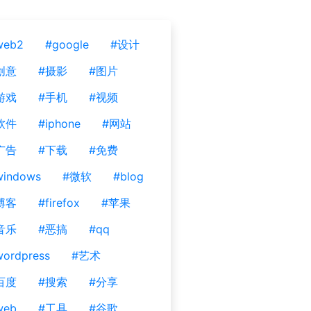
web2
#google
#设计
创意
#摄影
#图片
游戏
#手机
#视频
软件
#iphone
#网站
广告
#下载
#免费
windows
#微软
#blog
博客
#firefox
#苹果
音乐
#恶搞
#qq
ordpress
#艺术
百度
#搜索
#分享
web
#工具
#谷歌