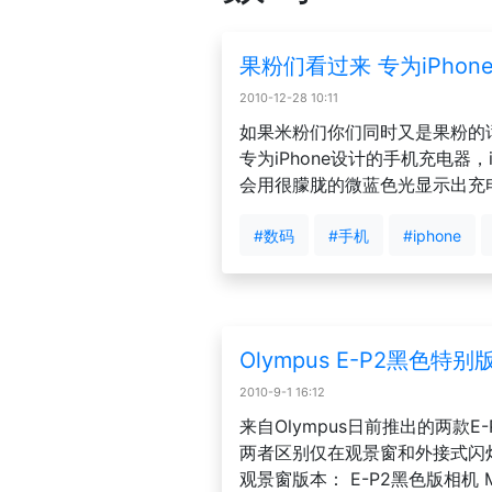
果粉们看过来 专为iPho
2010-12-28 10:11
如果米粉们你们同时又是果粉的
专为iPhone设计的手机充电器
会用很朦胧的微蓝色光显示出充
#数码
#手机
#iphone
Olympus E-P2黑色特别
2010-9-1 16:12
来自Olympus日前推出的两款
两者区别仅在观景窗和外接式闪灯
观景窗版本： E-P2黑色版相机 M.ZUI