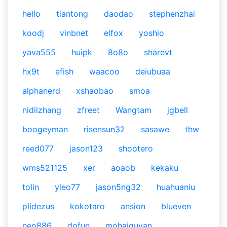
hello
tiantong
daodao
stephenzhai
koodj
vinbnet
elfox
yoshio
yava555
huipk
8o8o
sharevt
hx9t
efish
waacoo
deiubuaa
alphanerd
xshaobao
smoa
nidilzhang
zfreet
Wangtam
jgbell
boogeyman
risensun32
sasawe
thw
reed077
jason123
shootero
wms521125
xer
aoaob
kekaku
tolin
yleo77
jason5ng32
huahuaniu
plidezus
kokotaro
ansion
blueven
neo886
dofun
mohaiguyan