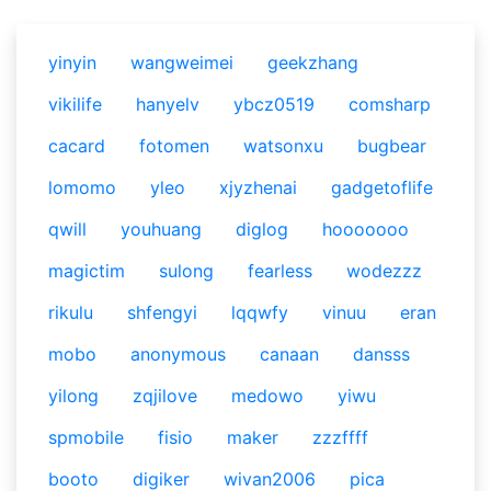
yinyin
wangweimei
geekzhang
vikilife
hanyelv
ybcz0519
comsharp
cacard
fotomen
watsonxu
bugbear
lomomo
yleo
xjyzhenai
gadgetoflife
qwill
youhuang
diglog
hooooooo
magictim
sulong
fearless
wodezzz
rikulu
shfengyi
lqqwfy
vinuu
eran
mobo
anonymous
canaan
dansss
yilong
zqjilove
medowo
yiwu
spmobile
fisio
maker
zzzffff
booto
digiker
wivan2006
pica