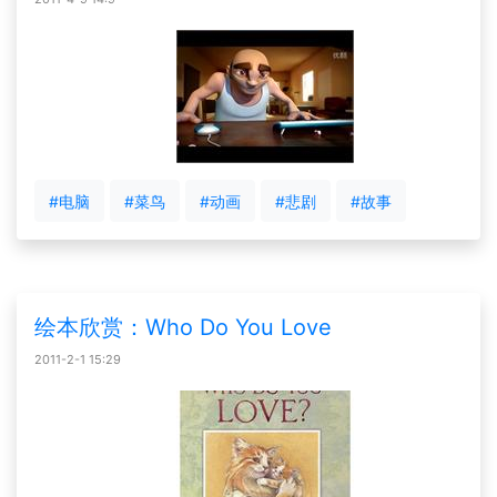
#电脑
#菜鸟
#动画
#悲剧
#故事
绘本欣赏：Who Do You Love
2011-2-1 15:29