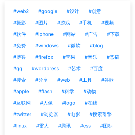
#web2
#google
#设计
#创意
#摄影
#图片
#游戏
#手机
#视频
#软件
#iphone
#网站
#广告
#下载
#免费
#windows
#微软
#blog
#博客
#firefox
#苹果
#音乐
#恶搞
#qq
#wordpress
#艺术
#百度
#搜索
#分享
#web
#工具
#谷歌
#apple
#flash
#科学
#动物
#互联网
#人像
#logo
#在线
#twitter
#浏览器
#电影
#搜索引擎
#linux
#雷人
#腾讯
#css
#图标