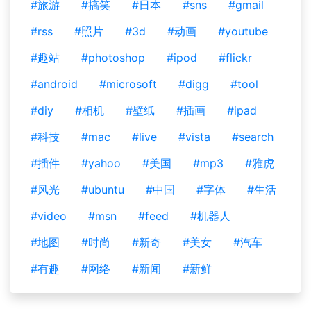
#旅游
#搞笑
#日本
#sns
#gmail
#rss
#照片
#3d
#动画
#youtube
#趣站
#photoshop
#ipod
#flickr
#android
#microsoft
#digg
#tool
#diy
#相机
#壁纸
#插画
#ipad
#科技
#mac
#live
#vista
#search
#插件
#yahoo
#美国
#mp3
#雅虎
#风光
#ubuntu
#中国
#字体
#生活
#video
#msn
#feed
#机器人
#地图
#时尚
#新奇
#美女
#汽车
#有趣
#网络
#新闻
#新鲜