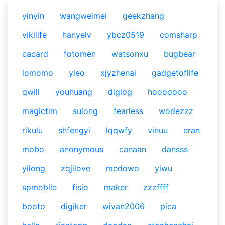
yinyin
wangweimei
geekzhang
vikilife
hanyelv
ybcz0519
comsharp
cacard
fotomen
watsonxu
bugbear
lomomo
yleo
xjyzhenai
gadgetoflife
qwill
youhuang
diglog
hooooooo
magictim
sulong
fearless
wodezzz
rikulu
shfengyi
lqqwfy
vinuu
eran
mobo
anonymous
canaan
dansss
yilong
zqjilove
medowo
yiwu
spmobile
fisio
maker
zzzffff
booto
digiker
wivan2006
pica