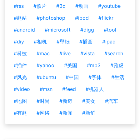
#rss
#照片
#3d
#动画
#youtube
#趣站
#photoshop
#ipod
#flickr
#android
#microsoft
#digg
#tool
#diy
#相机
#壁纸
#插画
#ipad
#科技
#mac
#live
#vista
#search
#插件
#yahoo
#美国
#mp3
#雅虎
#风光
#ubuntu
#中国
#字体
#生活
#video
#msn
#feed
#机器人
#地图
#时尚
#新奇
#美女
#汽车
#有趣
#网络
#新闻
#新鲜