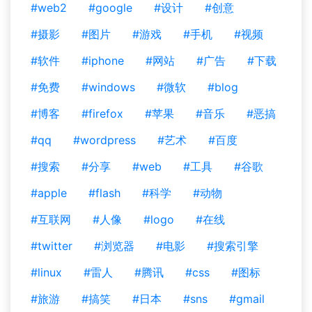
#web2
#google
#设计
#创意
#摄影
#图片
#游戏
#手机
#视频
#软件
#iphone
#网站
#广告
#下载
#免费
#windows
#微软
#blog
#博客
#firefox
#苹果
#音乐
#恶搞
#qq
#wordpress
#艺术
#百度
#搜索
#分享
#web
#工具
#谷歌
#apple
#flash
#科学
#动物
#互联网
#人像
#logo
#在线
#twitter
#浏览器
#电影
#搜索引擎
#linux
#雷人
#腾讯
#css
#图标
#旅游
#搞笑
#日本
#sns
#gmail