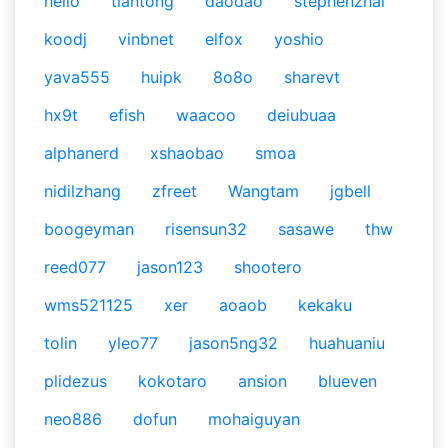
hello
tiantong
daodao
stephenzhai
koodj
vinbnet
elfox
yoshio
yava555
huipk
8o8o
sharevt
hx9t
efish
waacoo
deiubuaa
alphanerd
xshaobao
smoa
nidilzhang
zfreet
Wangtam
jgbell
boogeyman
risensun32
sasawe
thw
reed077
jason123
shootero
wms521125
xer
aoaob
kekaku
tolin
yleo77
jason5ng32
huahuaniu
plidezus
kokotaro
ansion
blueven
neo886
dofun
mohaiguyan