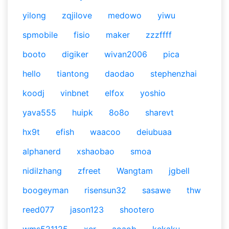
yilong
zqjilove
medowo
yiwu
spmobile
fisio
maker
zzzffff
booto
digiker
wivan2006
pica
hello
tiantong
daodao
stephenzhai
koodj
vinbnet
elfox
yoshio
yava555
huipk
8o8o
sharevt
hx9t
efish
waacoo
deiubuaa
alphanerd
xshaobao
smoa
nidilzhang
zfreet
Wangtam
jgbell
boogeyman
risensun32
sasawe
thw
reed077
jason123
shootero