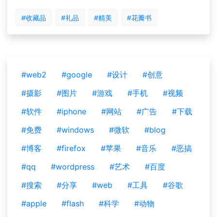
#收藏品
#礼品
#精美
#花瓣书
#web2
#google
#设计
#创意
#摄影
#图片
#游戏
#手机
#视频
#软件
#iphone
#网站
#广告
#下载
#免费
#windows
#微软
#blog
#博客
#firefox
#苹果
#音乐
#恶搞
#qq
#wordpress
#艺术
#百度
#搜索
#分享
#web
#工具
#谷歌
#apple
#flash
#科学
#动物