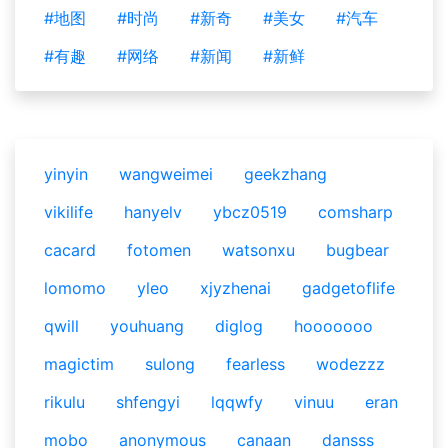
#地图
#时尚
#新奇
#美女
#汽车
#有趣
#网络
#新闻
#新鲜
yinyin
wangweimei
geekzhang
vikilife
hanyelv
ybcz0519
comsharp
cacard
fotomen
watsonxu
bugbear
lomomo
yleo
xjyzhenai
gadgetoflife
qwill
youhuang
diglog
hooooooo
magictim
sulong
fearless
wodezzz
rikulu
shfengyi
lqqwfy
vinuu
eran
mobo
anonymous
canaan
dansss