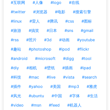
#互联网
#人像
#logo
#在线
#twitter
#浏览器
#电影
#搜索引擎
#linux
#雷人
#腾讯
#css
#图标
#旅游
#搞笑
#日本
#sns
#gmail
#rss
#照片
#3d
#动画
#youtube
#趣站
#photoshop
#ipod
#flickr
#android
#microsoft
#digg
#tool
#diy
#相机
#壁纸
#插画
#ipad
#科技
#mac
#live
#vista
#search
#插件
#yahoo
#美国
#mp3
#雅虎
#风光
#ubuntu
#中国
#字体
#生活
#video
#msn
#feed
#机器人