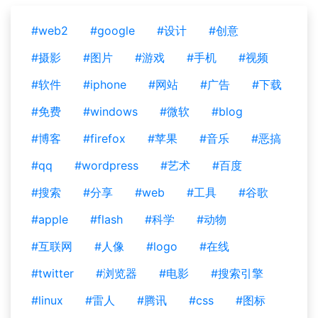
#web2
#google
#设计
#创意
#摄影
#图片
#游戏
#手机
#视频
#软件
#iphone
#网站
#广告
#下载
#免费
#windows
#微软
#blog
#博客
#firefox
#苹果
#音乐
#恶搞
#qq
#wordpress
#艺术
#百度
#搜索
#分享
#web
#工具
#谷歌
#apple
#flash
#科学
#动物
#互联网
#人像
#logo
#在线
#twitter
#浏览器
#电影
#搜索引擎
#linux
#雷人
#腾讯
#css
#图标