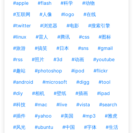
#apple
#flash
#科学
#动物
#互联网
#人像
#logo
#在线
#twitter
#浏览器
#电影
#搜索引擎
#linux
#雷人
#腾讯
#css
#图标
#旅游
#搞笑
#日本
#sns
#gmail
#rss
#照片
#3d
#动画
#youtube
#趣站
#photoshop
#ipod
#flickr
#android
#microsoft
#digg
#tool
#diy
#相机
#壁纸
#插画
#ipad
#科技
#mac
#live
#vista
#search
#插件
#yahoo
#美国
#mp3
#雅虎
#风光
#ubuntu
#中国
#字体
#生活