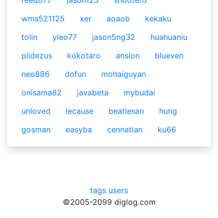
reed077
jason123
shootero
wms521125
xer
aoaob
kekaku
tolin
yleo77
jason5ng32
huahuaniu
plidezus
kokotaro
ansion
blueven
neo886
dofun
mohaiguyan
onisama82
javabeta
mybudai
unloved
lecause
beatlesan
hung
gosman
easyba
cennatian
ku66
tags
users
©2005-2099 diglog.com