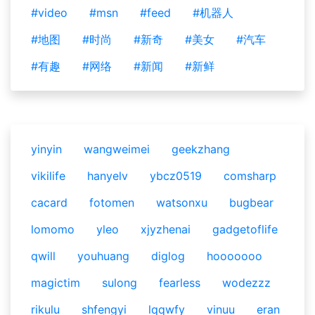
#video
#msn
#feed
#机器人
#地图
#时尚
#新奇
#美女
#汽车
#有趣
#网络
#新闻
#新鲜
yinyin
wangweimei
geekzhang
vikilife
hanyelv
ybcz0519
comsharp
cacard
fotomen
watsonxu
bugbear
lomomo
yleo
xjyzhenai
gadgetoflife
qwill
youhuang
diglog
hooooooo
magictim
sulong
fearless
wodezzz
rikulu
shfengyi
lqqwfy
vinuu
eran