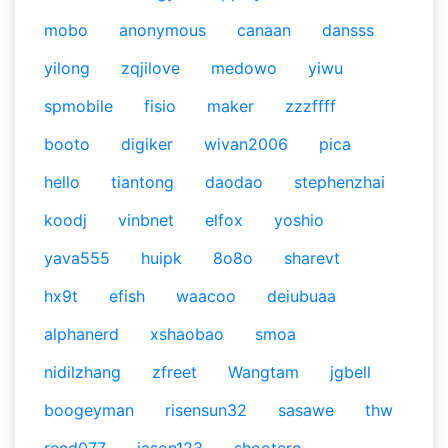
mobo
anonymous
canaan
dansss
yilong
zqjilove
medowo
yiwu
spmobile
fisio
maker
zzzffff
booto
digiker
wivan2006
pica
hello
tiantong
daodao
stephenzhai
koodj
vinbnet
elfox
yoshio
yava555
huipk
8o8o
sharevt
hx9t
efish
waacoo
deiubuaa
alphanerd
xshaobao
smoa
nidilzhang
zfreet
Wangtam
jgbell
boogeyman
risensun32
sasawe
thw