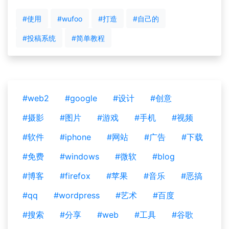
#使用
#wufoo
#打造
#自己的
#投稿系统
#简单教程
#web2
#google
#设计
#创意
#摄影
#图片
#游戏
#手机
#视频
#软件
#iphone
#网站
#广告
#下载
#免费
#windows
#微软
#blog
#博客
#firefox
#苹果
#音乐
#恶搞
#qq
#wordpress
#艺术
#百度
#搜索
#分享
#web
#工具
#谷歌