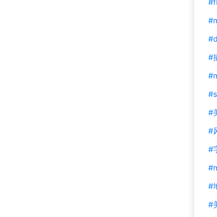
#f
#m
#d
#
#
#s
#
#
#
#
#
#