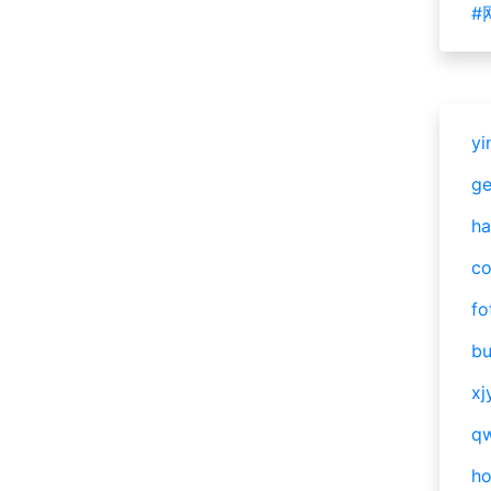
#
yi
g
ha
c
fo
bu
xj
qw
h