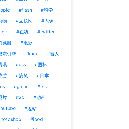
pple
#flash
#科学
动物
#互联网
#人像
ogo
#在线
#twitter
浏览器
#电影
搜索引擎
#linux
#雷人
腾讯
#css
#图标
旅游
#搞笑
#日本
ns
#gmail
#rss
照片
#3d
#动画
outube
#趣站
photoshop
#ipod