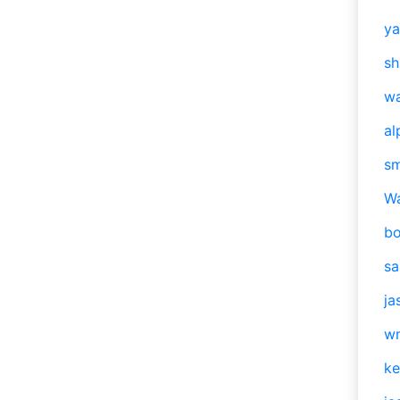
y
sh
w
al
s
W
b
s
ja
w
ke