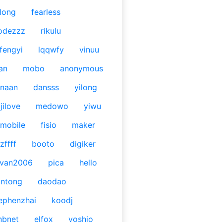
long
fearless
odezzz
rikulu
fengyi
lqqwfy
vinuu
an
mobo
anonymous
naan
dansss
yilong
jilove
medowo
yiwu
mobile
fisio
maker
zffff
booto
digiker
ivan2006
pica
hello
antong
daodao
ephenzhai
koodj
nbnet
elfox
yoshio