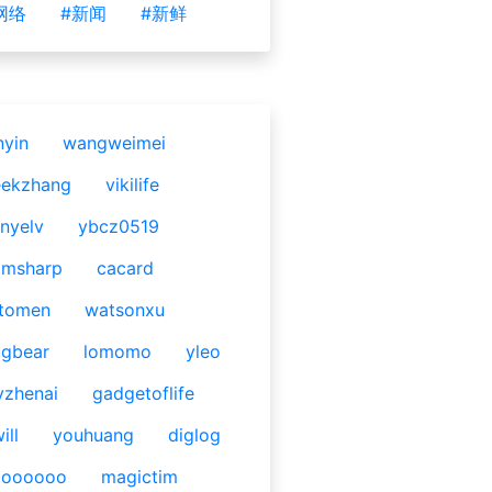
网络
#新闻
#新鲜
nyin
wangweimei
eekzhang
vikilife
nyelv
ybcz0519
omsharp
cacard
tomen
watsonxu
gbear
lomomo
yleo
yzhenai
gadgetoflife
ill
youhuang
diglog
ooooooo
magictim