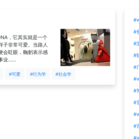
#
#
NA，它其实就是一个
#
样子非常可爱。当路人
便会眨眼，鞠躬表示感
#
事业……
#
#可爱
#行为学
#社会学
#
#
#
#w
#
#