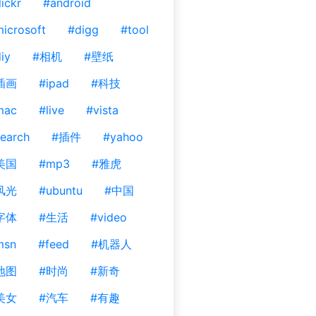
lickr
#android
icrosoft
#digg
#tool
iy
#相机
#壁纸
插画
#ipad
#科技
mac
#live
#vista
earch
#插件
#yahoo
美国
#mp3
#雅虎
风光
#ubuntu
#中国
字体
#生活
#video
msn
#feed
#机器人
地图
#时尚
#新奇
美女
#汽车
#有趣