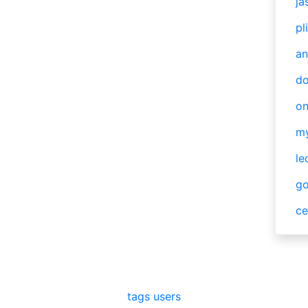
ja
pl
an
do
o
m
le
g
ce
tags
users