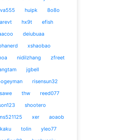
ava555
huipk
8o8o
arevt
hx9t
efish
aacoo
deiubuaa
phanerd
xshaobao
moa
nidilzhang
zfreet
angtam
jgbell
oogeyman
risensun32
asawe
thw
reed077
son123
shootero
ms521125
xer
aoaob
kaku
tolin
yleo77