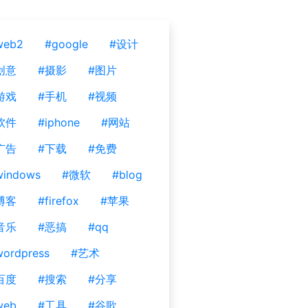
web2
#google
#设计
创意
#摄影
#图片
游戏
#手机
#视频
软件
#iphone
#网站
广告
#下载
#免费
windows
#微软
#blog
博客
#firefox
#苹果
音乐
#恶搞
#qq
ordpress
#艺术
百度
#搜索
#分享
web
#工具
#谷歌