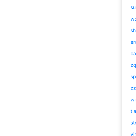
su
w
sh
er
ca
zq
sp
zz
w
ti
st
vi