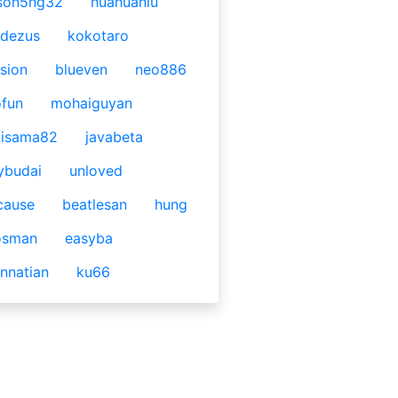
son5ng32
huahuaniu
idezus
kokotaro
sion
blueven
neo886
fun
mohaiguyan
nisama82
javabeta
ybudai
unloved
cause
beatlesan
hung
osman
easyba
nnatian
ku66