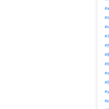
#a
#
#l
#
#
#
#
#s
#
#y
#