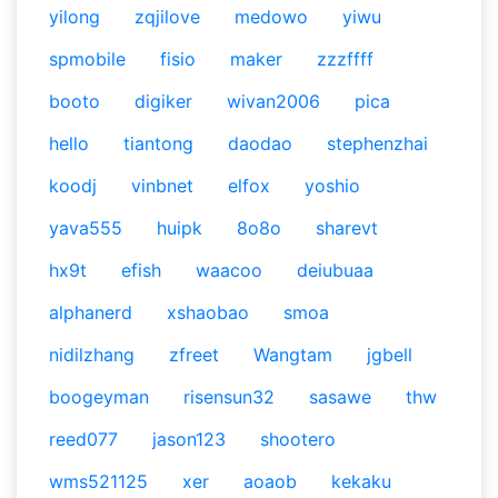
yilong
zqjilove
medowo
yiwu
spmobile
fisio
maker
zzzffff
booto
digiker
wivan2006
pica
hello
tiantong
daodao
stephenzhai
koodj
vinbnet
elfox
yoshio
yava555
huipk
8o8o
sharevt
hx9t
efish
waacoo
deiubuaa
alphanerd
xshaobao
smoa
nidilzhang
zfreet
Wangtam
jgbell
boogeyman
risensun32
sasawe
thw
reed077
jason123
shootero
wms521125
xer
aoaob
kekaku