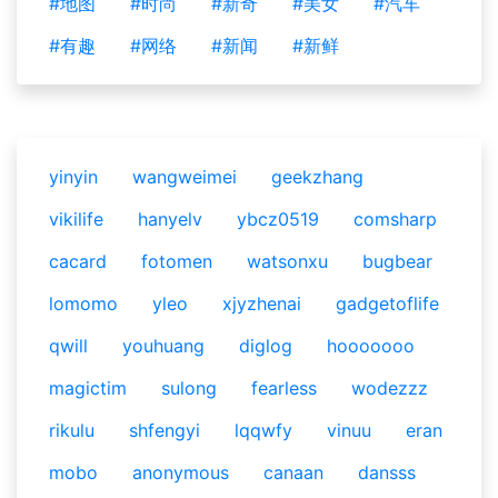
#地图
#时尚
#新奇
#美女
#汽车
#有趣
#网络
#新闻
#新鲜
yinyin
wangweimei
geekzhang
vikilife
hanyelv
ybcz0519
comsharp
cacard
fotomen
watsonxu
bugbear
lomomo
yleo
xjyzhenai
gadgetoflife
qwill
youhuang
diglog
hooooooo
magictim
sulong
fearless
wodezzz
rikulu
shfengyi
lqqwfy
vinuu
eran
mobo
anonymous
canaan
dansss