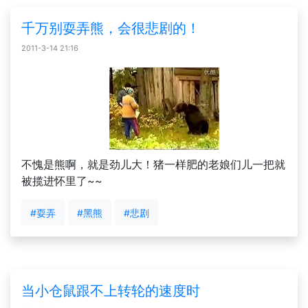
千万别耍弄熊，会很悲剧的！
2011-3-14 21:16
不愧是熊啊，就是劲儿大！猪一样肥的老娘们儿一把就
被揽进怀里了~~
#耍弄
#黑熊
#悲剧
当小仓鼠跟不上转轮的速度时