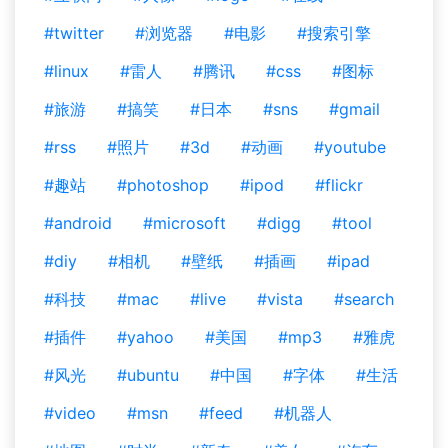
#twitter
#浏览器
#电影
#搜索引擎
#linux
#雷人
#腾讯
#css
#图标
#旅游
#搞笑
#日本
#sns
#gmail
#rss
#照片
#3d
#动画
#youtube
#趣站
#photoshop
#ipod
#flickr
#android
#microsoft
#digg
#tool
#diy
#相机
#壁纸
#插画
#ipad
#科技
#mac
#live
#vista
#search
#插件
#yahoo
#美国
#mp3
#雅虎
#风光
#ubuntu
#中国
#字体
#生活
#video
#msn
#feed
#机器人