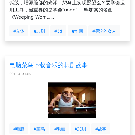
弧线，增添脸部的光泽。想马上实现愿望么？要学会运
用工具，最重要的是学会“undo”。 毕加索的名画
《Weeping Wom......
#立体
#悲剧
#3d
#动画
#哭泣的女人
电脑菜鸟下载音乐的悲剧故事
2011-4-9 14:9
#电脑
#菜鸟
#动画
#悲剧
#故事