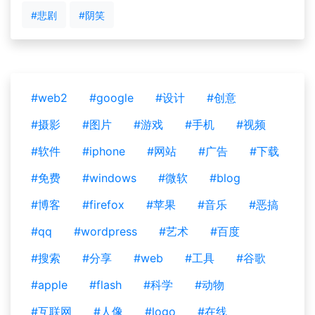
#悲剧
#阴笑
#web2
#google
#设计
#创意
#摄影
#图片
#游戏
#手机
#视频
#软件
#iphone
#网站
#广告
#下载
#免费
#windows
#微软
#blog
#博客
#firefox
#苹果
#音乐
#恶搞
#qq
#wordpress
#艺术
#百度
#搜索
#分享
#web
#工具
#谷歌
#apple
#flash
#科学
#动物
#互联网
#人像
#logo
#在线