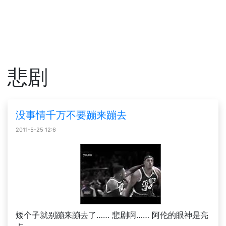
悲剧
没事情千万不要蹦来蹦去
2011-5-25 12:6
矮个子就别蹦来蹦去了…… 悲剧啊…… 阿伦的眼神是亮