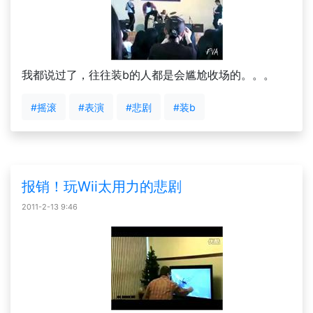
我都说过了，往往装b的人都是会尴尬收场的。。。
#摇滚
#表演
#悲剧
#装b
报销！玩Wii太用力的悲剧
2011-2-13 9:46