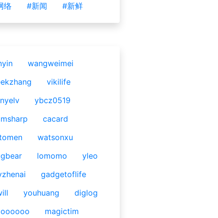
网络
#新闻
#新鲜
nyin
wangweimei
eekzhang
vikilife
nyelv
ybcz0519
omsharp
cacard
tomen
watsonxu
gbear
lomomo
yleo
yzhenai
gadgetoflife
ill
youhuang
diglog
ooooooo
magictim