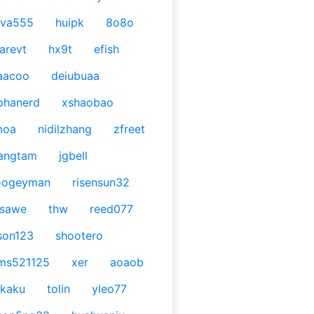
ava555
huipk
8o8o
arevt
hx9t
efish
aacoo
deiubuaa
phanerd
xshaobao
moa
nidilzhang
zfreet
angtam
jgbell
oogeyman
risensun32
asawe
thw
reed077
son123
shootero
ms521125
xer
aoaob
kaku
tolin
yleo77