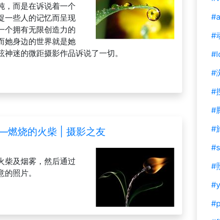
纯，而是在诉说着一个
#a
捉一些人的记忆而呈现
一个拥有无限创造力的
#
而她身边的世界就是她
眩神迷的微距摄影作品诉说了一切。
#l
#
#
#
#
品——燃烧的火柴 | 摄影之友
#s
火柴及烟雾，然后通过
#
意的照片。
#y
#