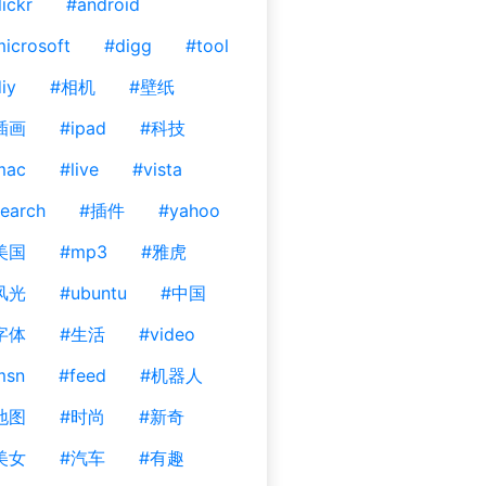
lickr
#android
icrosoft
#digg
#tool
iy
#相机
#壁纸
插画
#ipad
#科技
mac
#live
#vista
earch
#插件
#yahoo
美国
#mp3
#雅虎
风光
#ubuntu
#中国
字体
#生活
#video
msn
#feed
#机器人
地图
#时尚
#新奇
美女
#汽车
#有趣