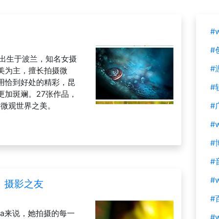
#
#
973年出生于波兰，知名女摄
#
美为主，擅长拍摄微
用恰到好处的精彩，昆
#
更加斑斓。27张作品，
欣赏微观世界之美。
#
#
#
#
#w
| 摄影之友
#
asa来说，她拍摄的每一
#