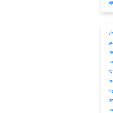
#
yi
g
ha
c
fo
bu
xj
qw
h