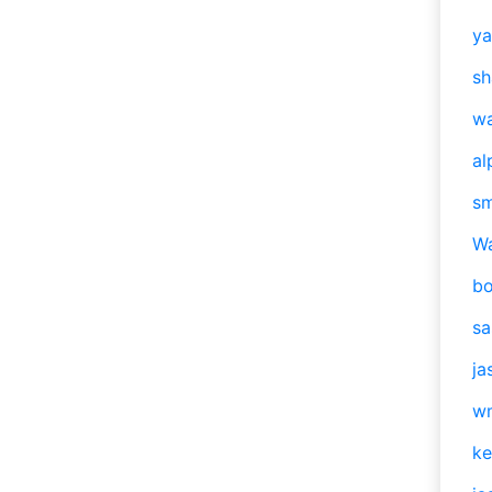
y
sh
w
al
s
W
b
s
ja
w
ke