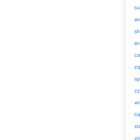
su
w
sh
er
ca
zq
sp
zz
w
ti
st
vi