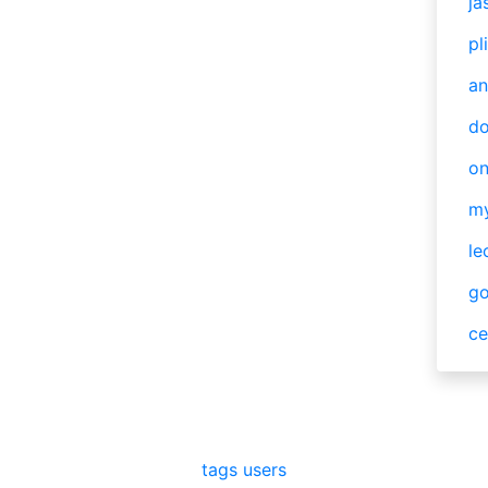
ja
pl
an
do
o
m
le
g
ce
tags
users