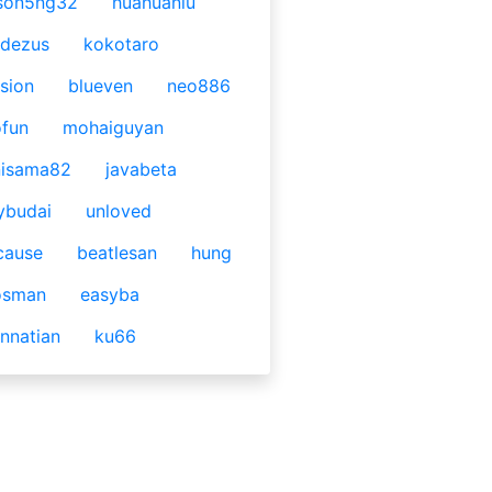
son5ng32
huahuaniu
idezus
kokotaro
sion
blueven
neo886
fun
mohaiguyan
nisama82
javabeta
ybudai
unloved
cause
beatlesan
hung
osman
easyba
nnatian
ku66