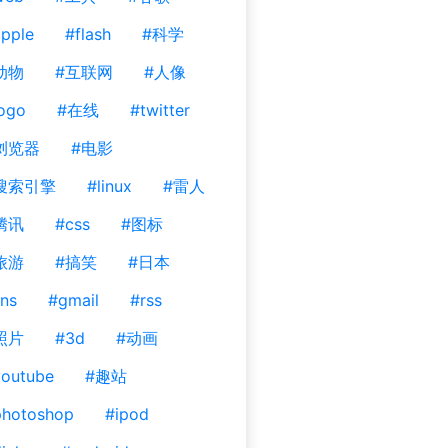
pple
#flash
#科学
动物
#互联网
#人像
ogo
#在线
#twitter
浏览器
#电影
搜索引擎
#linux
#雷人
腾讯
#css
#图标
旅游
#搞笑
#日本
ns
#gmail
#rss
照片
#3d
#动画
outube
#趣站
photoshop
#ipod