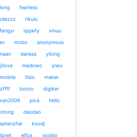
long
fearless
odezzz
rikulu
fengyi
lqqwfy
vinuu
an
mobo
anonymous
naan
dansss
yilong
jilove
medowo
yiwu
mobile
fisio
maker
zffff
booto
digiker
ivan2006
pica
hello
antong
daodao
ephenzhai
koodj
nbnet
elfox
yoshio