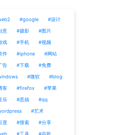
web2
#google
#设计
创意
#摄影
#图片
游戏
#手机
#视频
软件
#iphone
#网站
广告
#下载
#免费
windows
#微软
#blog
博客
#firefox
#苹果
音乐
#恶搞
#qq
ordpress
#艺术
百度
#搜索
#分享
web
#工具
#谷歌