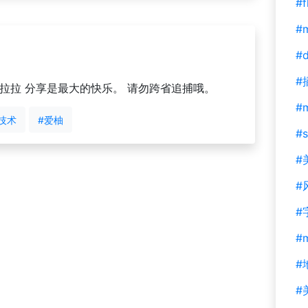
#f
#m
#d
#
拉拉 分享是最大的快乐。 请勿跨省追捕哦。
#
技术
#爱柚
#s
#
#
#
#
#
#