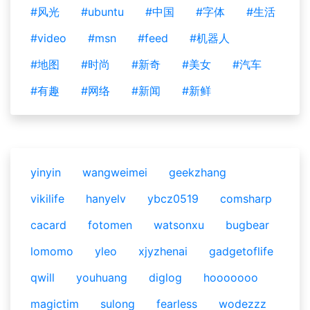
#风光
#ubuntu
#中国
#字体
#生活
#video
#msn
#feed
#机器人
#地图
#时尚
#新奇
#美女
#汽车
#有趣
#网络
#新闻
#新鲜
yinyin
wangweimei
geekzhang
vikilife
hanyelv
ybcz0519
comsharp
cacard
fotomen
watsonxu
bugbear
lomomo
yleo
xjyzhenai
gadgetoflife
qwill
youhuang
diglog
hooooooo
magictim
sulong
fearless
wodezzz