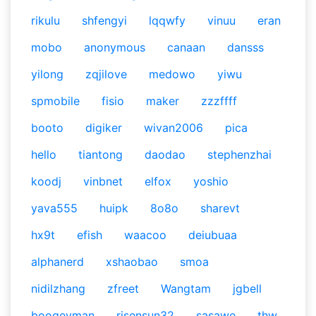
rikulu
shfengyi
lqqwfy
vinuu
eran
mobo
anonymous
canaan
dansss
yilong
zqjilove
medowo
yiwu
spmobile
fisio
maker
zzzffff
booto
digiker
wivan2006
pica
hello
tiantong
daodao
stephenzhai
koodj
vinbnet
elfox
yoshio
yava555
huipk
8o8o
sharevt
hx9t
efish
waacoo
deiubuaa
alphanerd
xshaobao
smoa
nidilzhang
zfreet
Wangtam
jgbell
boogeyman
risensun32
sasawe
thw