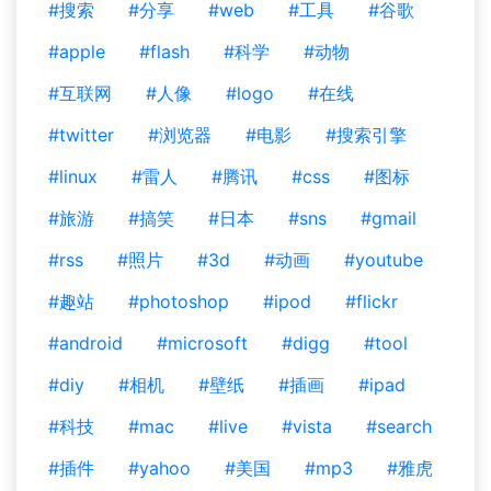
#搜索
#分享
#web
#工具
#谷歌
#apple
#flash
#科学
#动物
#互联网
#人像
#logo
#在线
#twitter
#浏览器
#电影
#搜索引擎
#linux
#雷人
#腾讯
#css
#图标
#旅游
#搞笑
#日本
#sns
#gmail
#rss
#照片
#3d
#动画
#youtube
#趣站
#photoshop
#ipod
#flickr
#android
#microsoft
#digg
#tool
#diy
#相机
#壁纸
#插画
#ipad
#科技
#mac
#live
#vista
#search
#插件
#yahoo
#美国
#mp3
#雅虎