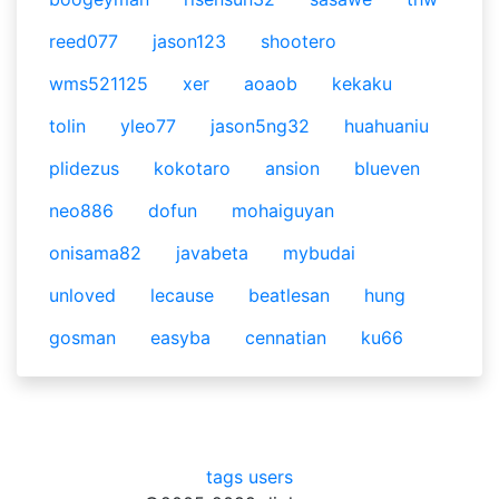
reed077
jason123
shootero
wms521125
xer
aoaob
kekaku
tolin
yleo77
jason5ng32
huahuaniu
plidezus
kokotaro
ansion
blueven
neo886
dofun
mohaiguyan
onisama82
javabeta
mybudai
unloved
lecause
beatlesan
hung
gosman
easyba
cennatian
ku66
tags
users