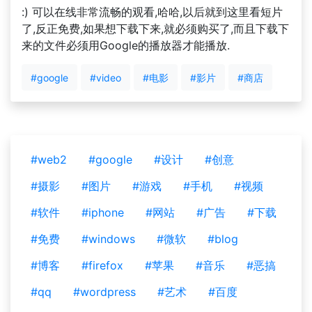
:) 可以在线非常流畅的观看,哈哈,以后就到这里看短片
了,反正免费,如果想下载下来,就必须购买了,而且下载下
来的文件必须用Google的播放器才能播放.
#google
#video
#电影
#影片
#商店
#web2
#google
#设计
#创意
#摄影
#图片
#游戏
#手机
#视频
#软件
#iphone
#网站
#广告
#下载
#免费
#windows
#微软
#blog
#博客
#firefox
#苹果
#音乐
#恶搞
#qq
#wordpress
#艺术
#百度