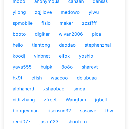
mobo
anonymous
canaan
dansss
yilong
zqjilove
medowo
yiwu
spmobile
fisio
maker
zzzffff
booto
digiker
wivan2006
pica
hello
tiantong
daodao
stephenzhai
koodj
vinbnet
elfox
yoshio
yava555
huipk
8o8o
sharevt
hx9t
efish
waacoo
deiubuaa
alphanerd
xshaobao
smoa
nidilzhang
zfreet
Wangtam
jgbell
boogeyman
risensun32
sasawe
thw
reed077
jason123
shootero