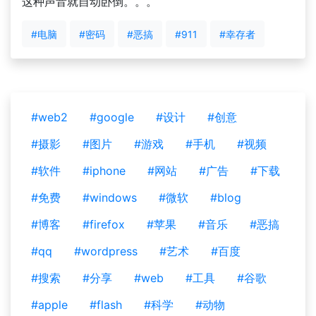
这种声音就自动卧倒。。。
#电脑
#密码
#恶搞
#911
#幸存者
#web2
#google
#设计
#创意
#摄影
#图片
#游戏
#手机
#视频
#软件
#iphone
#网站
#广告
#下载
#免费
#windows
#微软
#blog
#博客
#firefox
#苹果
#音乐
#恶搞
#qq
#wordpress
#艺术
#百度
#搜索
#分享
#web
#工具
#谷歌
#apple
#flash
#科学
#动物