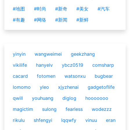
#地图
#时尚
#新奇
#美女
#汽车
#有趣
#网络
#新闻
#新鲜
yinyin
wangweimei
geekzhang
vikilife
hanyelv
ybcz0519
comsharp
cacard
fotomen
watsonxu
bugbear
lomomo
yleo
xjyzhenai
gadgetoflife
qwill
youhuang
diglog
hooooooo
magictim
sulong
fearless
wodezzz
rikulu
shfengyi
lqqwfy
vinuu
eran