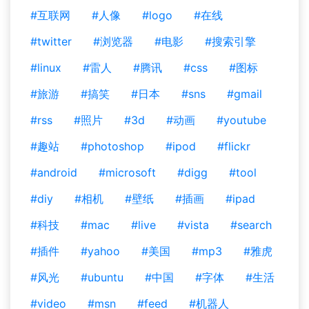
#互联网
#人像
#logo
#在线
#twitter
#浏览器
#电影
#搜索引擎
#linux
#雷人
#腾讯
#css
#图标
#旅游
#搞笑
#日本
#sns
#gmail
#rss
#照片
#3d
#动画
#youtube
#趣站
#photoshop
#ipod
#flickr
#android
#microsoft
#digg
#tool
#diy
#相机
#壁纸
#插画
#ipad
#科技
#mac
#live
#vista
#search
#插件
#yahoo
#美国
#mp3
#雅虎
#风光
#ubuntu
#中国
#字体
#生活
#video
#msn
#feed
#机器人