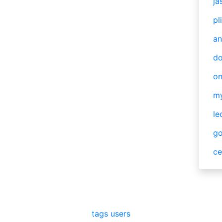
ja
pl
an
do
o
m
le
g
ce
tags
users