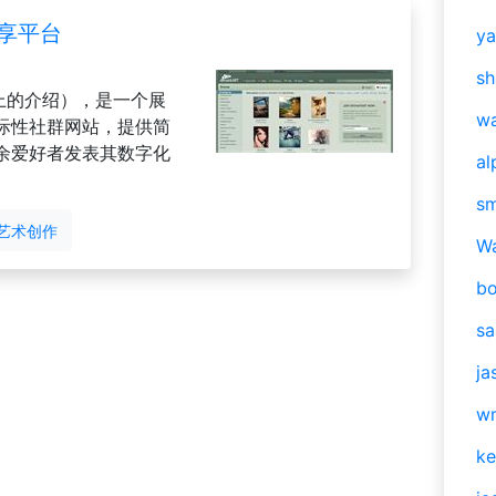
享平台
y
sh
百科上的介绍），是一个展
w
际性社群网站，提供简
余爱好者发表其数字化
al
s
艺术创作
W
b
s
ja
w
ke