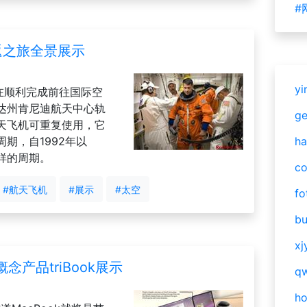
#
返之旅全景展示
yi
在顺利完成前往国际空
达州肯尼迪航天中心轨
g
天飞机可重复使用，它
期，自1992年以
ha
这样的周期。
c
#航天飞机
#展示
#太空
fo
bu
xj
概念产品triBook展示
qw
h