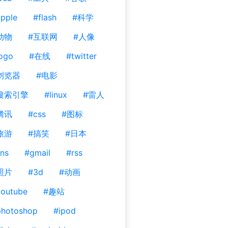
pple
#flash
#科学
动物
#互联网
#人像
ogo
#在线
#twitter
浏览器
#电影
搜索引擎
#linux
#雷人
腾讯
#css
#图标
旅游
#搞笑
#日本
ns
#gmail
#rss
照片
#3d
#动画
outube
#趣站
photoshop
#ipod