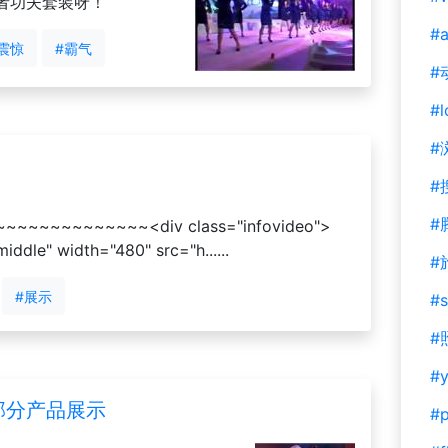
者功夫套装呀！
#a
震惊
#霸气
#
#l
#
#
#
~~~~~~~~<div class="infovideo">
ddle" width="480" src="h......
#
#展示
#s
#
#y
日部分产品展示
#