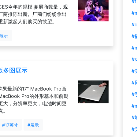
#f
ES今年的规模,参展商数量，观
#m
厂商推陈出新。厂商们纷纷拿出
重新激起人们购买的欲望。
#d
#展示
#
#
#s
7″ 版多图展示
#
#
果最新的17″ MacBook Pro画
#
cBook Pro的外形基本和前期
更大，分辨率更大，电池时间更
#
点。
#
#17英寸
#展示
#