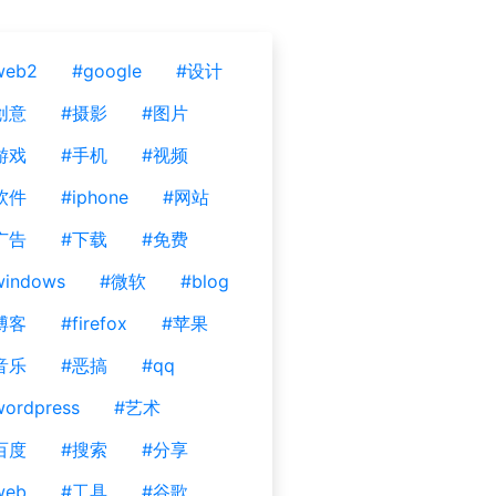
web2
#google
#设计
创意
#摄影
#图片
游戏
#手机
#视频
软件
#iphone
#网站
广告
#下载
#免费
windows
#微软
#blog
博客
#firefox
#苹果
音乐
#恶搞
#qq
ordpress
#艺术
百度
#搜索
#分享
web
#工具
#谷歌