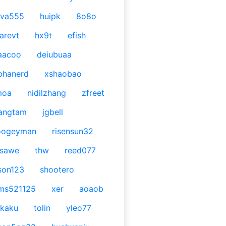
ava555
huipk
8o8o
arevt
hx9t
efish
aacoo
deiubuaa
phanerd
xshaobao
moa
nidilzhang
zfreet
angtam
jgbell
oogeyman
risensun32
asawe
thw
reed077
son123
shootero
ms521125
xer
aoaob
kaku
tolin
yleo77