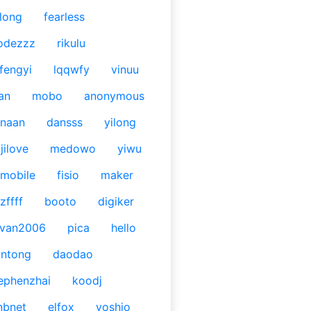
long
fearless
odezzz
rikulu
fengyi
lqqwfy
vinuu
an
mobo
anonymous
naan
dansss
yilong
jilove
medowo
yiwu
mobile
fisio
maker
zffff
booto
digiker
ivan2006
pica
hello
antong
daodao
ephenzhai
koodj
nbnet
elfox
yoshio