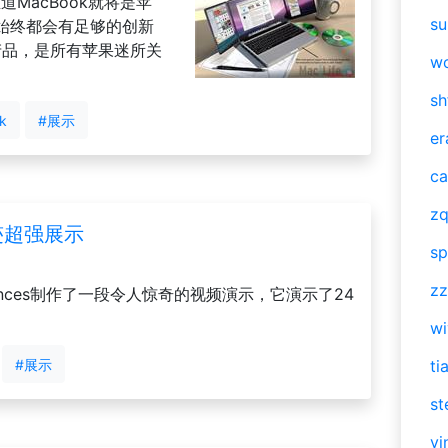
道MacBook就将是苹
su
始终都会有足够的创新
产品，是所有苹果迷所关
w
sh
ok
#展示
er
ca
zq
迹超强展示
sp
zz
ied Sciences制作了一段令人惊奇的视频演示，它演示了24
w
#展示
ti
st
vi