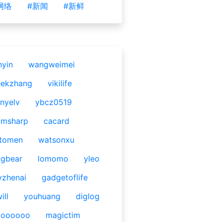
网络
#新闻
#新鲜
nyin
wangweimei
eekzhang
vikilife
nyelv
ybcz0519
omsharp
cacard
tomen
watsonxu
gbear
lomomo
yleo
yzhenai
gadgetoflife
ill
youhuang
diglog
ooooooo
magictim