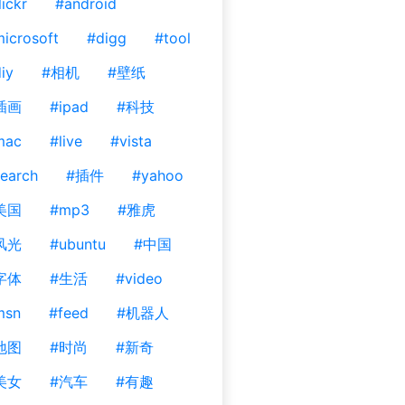
lickr
#android
icrosoft
#digg
#tool
iy
#相机
#壁纸
插画
#ipad
#科技
mac
#live
#vista
earch
#插件
#yahoo
美国
#mp3
#雅虎
风光
#ubuntu
#中国
字体
#生活
#video
msn
#feed
#机器人
地图
#时尚
#新奇
美女
#汽车
#有趣