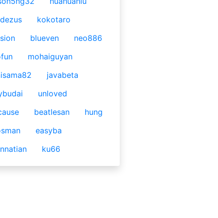
son5ng32
huahuaniu
idezus
kokotaro
sion
blueven
neo886
fun
mohaiguyan
nisama82
javabeta
ybudai
unloved
cause
beatlesan
hung
osman
easyba
nnatian
ku66