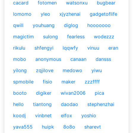
cacard
fotomen
watsonxu
bugbear
lomomo
yleo
xjyzhenai
gadgetoflife
qwill
youhuang
diglog
hooooooo
magictim
sulong
fearless
wodezzz
rikulu
shfengyi
lqqwfy
vinuu
eran
mobo
anonymous
canaan
dansss
yilong
zqjilove
medowo
yiwu
spmobile
fisio
maker
zzzffff
booto
digiker
wivan2006
pica
hello
tiantong
daodao
stephenzhai
koodj
vinbnet
elfox
yoshio
yava555
huipk
8o8o
sharevt