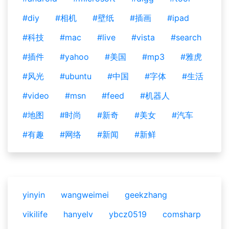
#diy
#相机
#壁纸
#插画
#ipad
#科技
#mac
#live
#vista
#search
#插件
#yahoo
#美国
#mp3
#雅虎
#风光
#ubuntu
#中国
#字体
#生活
#video
#msn
#feed
#机器人
#地图
#时尚
#新奇
#美女
#汽车
#有趣
#网络
#新闻
#新鲜
yinyin
wangweimei
geekzhang
vikilife
hanyelv
ybcz0519
comsharp