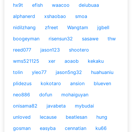
hx9t
efish
waacoo
deiubuaa
alphanerd
xshaobao
smoa
nidilzhang
zfreet
Wangtam
jgbell
boogeyman
risensun32
sasawe
thw
reed077
jason123
shootero
wms521125
xer
aoaob
kekaku
tolin
yleo77
jason5ng32
huahuaniu
plidezus
kokotaro
ansion
blueven
neo886
dofun
mohaiguyan
onisama82
javabeta
mybudai
unloved
lecause
beatlesan
hung
gosman
easyba
cennatian
ku66