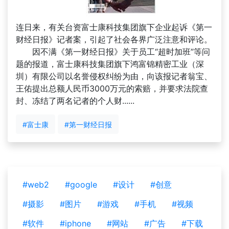
连日来，有关台资富士康科技集团旗下企业起诉《第一
财经日报》记者案，引起了社会各界广泛注意和评论。
因不满《第一财经日报》关于员工“超时加班”等问
题的报道，富士康科技集团旗下鸿富锦精密工业（深
圳）有限公司以名誉侵权纠纷为由，向该报记者翁宝、
王佑提出总额人民币3000万元的索赔，并要求法院查
封、冻结了两名记者的个人财......
#富士康
#第一财经日报
#web2
#google
#设计
#创意
#摄影
#图片
#游戏
#手机
#视频
#软件
#iphone
#网站
#广告
#下载