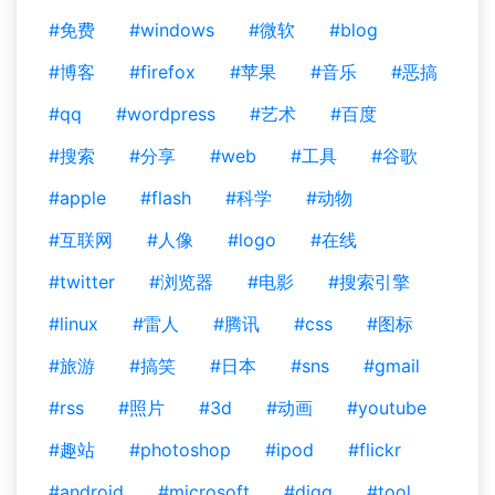
#免费
#windows
#微软
#blog
#博客
#firefox
#苹果
#音乐
#恶搞
#qq
#wordpress
#艺术
#百度
#搜索
#分享
#web
#工具
#谷歌
#apple
#flash
#科学
#动物
#互联网
#人像
#logo
#在线
#twitter
#浏览器
#电影
#搜索引擎
#linux
#雷人
#腾讯
#css
#图标
#旅游
#搞笑
#日本
#sns
#gmail
#rss
#照片
#3d
#动画
#youtube
#趣站
#photoshop
#ipod
#flickr
#android
#microsoft
#digg
#tool