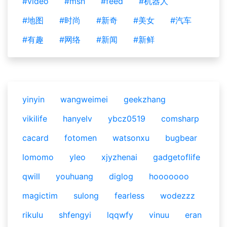
#video
#msn
#feed
#机器人
#地图
#时尚
#新奇
#美女
#汽车
#有趣
#网络
#新闻
#新鲜
yinyin
wangweimei
geekzhang
vikilife
hanyelv
ybcz0519
comsharp
cacard
fotomen
watsonxu
bugbear
lomomo
yleo
xjyzhenai
gadgetoflife
qwill
youhuang
diglog
hooooooo
magictim
sulong
fearless
wodezzz
rikulu
shfengyi
lqqwfy
vinuu
eran