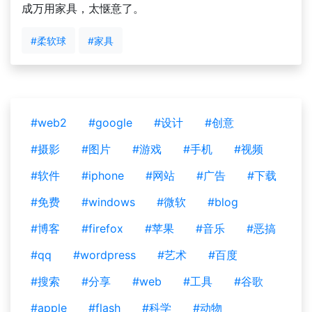
成万用家具，太惬意了。
#柔软球
#家具
#web2
#google
#设计
#创意
#摄影
#图片
#游戏
#手机
#视频
#软件
#iphone
#网站
#广告
#下载
#免费
#windows
#微软
#blog
#博客
#firefox
#苹果
#音乐
#恶搞
#qq
#wordpress
#艺术
#百度
#搜索
#分享
#web
#工具
#谷歌
#apple
#flash
#科学
#动物