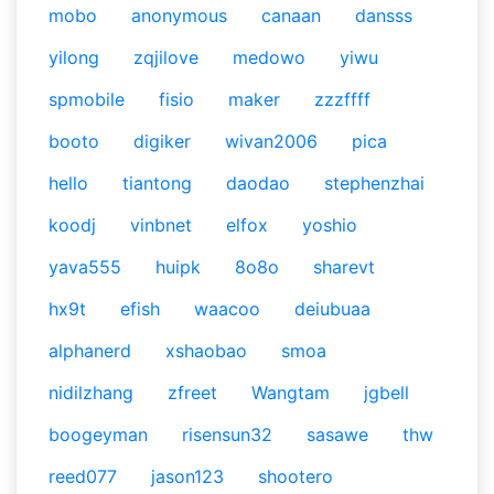
mobo
anonymous
canaan
dansss
yilong
zqjilove
medowo
yiwu
spmobile
fisio
maker
zzzffff
booto
digiker
wivan2006
pica
hello
tiantong
daodao
stephenzhai
koodj
vinbnet
elfox
yoshio
yava555
huipk
8o8o
sharevt
hx9t
efish
waacoo
deiubuaa
alphanerd
xshaobao
smoa
nidilzhang
zfreet
Wangtam
jgbell
boogeyman
risensun32
sasawe
thw
reed077
jason123
shootero