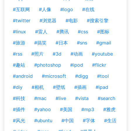
#互联网
#人像
#logo
#在线
#twitter
#浏览器
#电影
#搜索引擎
#linux
#雷人
#腾讯
#css
#图标
#旅游
#搞笑
#日本
#sns
#gmail
#rss
#照片
#3d
#动画
#youtube
#趣站
#photoshop
#ipod
#flickr
#android
#microsoft
#digg
#tool
#diy
#相机
#壁纸
#插画
#ipad
#科技
#mac
#live
#vista
#search
#插件
#yahoo
#美国
#mp3
#雅虎
#风光
#ubuntu
#中国
#字体
#生活