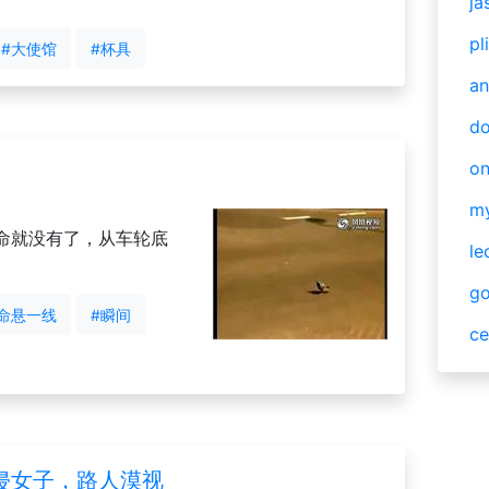
ja
pl
#大使馆
#杯具
an
do
o
m
命就没有了，从车轮底
le
g
命悬一线
#瞬间
ce
侵女子，路人漠视