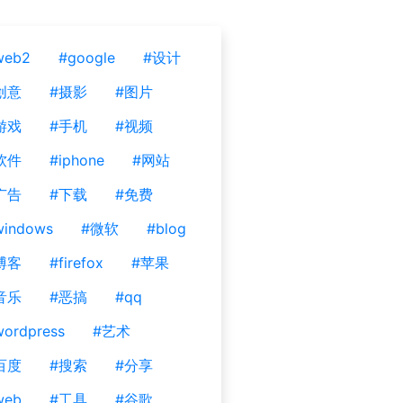
web2
#google
#设计
创意
#摄影
#图片
游戏
#手机
#视频
软件
#iphone
#网站
广告
#下载
#免费
windows
#微软
#blog
博客
#firefox
#苹果
音乐
#恶搞
#qq
ordpress
#艺术
百度
#搜索
#分享
web
#工具
#谷歌