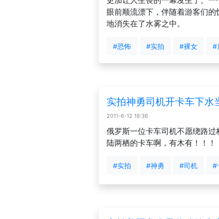
更加让人生畏的一幕发生了。一
眼前顺流漂下，伴随着游客们的
地消失在了水雾之中。
#恐怖
#实拍
#裸女
实拍神勇司机开卡车下水
2011-6-12 19:36
俄罗斯一位卡车司机不愿绕路过
陆两栖的卡车啊，有木有！！！
#实拍
#神勇
#司机
#