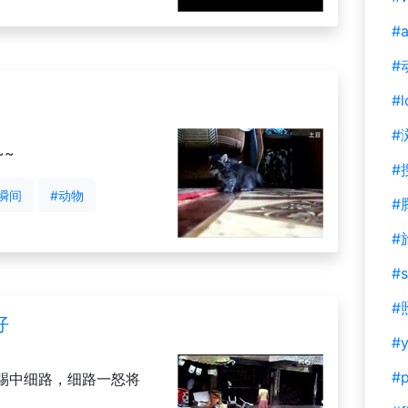
#a
#
#l
#
~~
#
瞬间
#动物
#
#
#s
#
仔
#y
#
踢中细路，细路一怒将