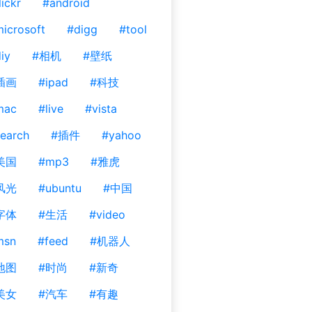
lickr
#android
icrosoft
#digg
#tool
iy
#相机
#壁纸
插画
#ipad
#科技
mac
#live
#vista
earch
#插件
#yahoo
美国
#mp3
#雅虎
风光
#ubuntu
#中国
字体
#生活
#video
msn
#feed
#机器人
地图
#时尚
#新奇
美女
#汽车
#有趣