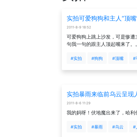
实拍可爱狗狗和主人“顶嘴
2011-8-9 18:52
可爱狗狗上跳上沙发，可是惨遭
句我一句的跟主人顶起嘴来了。
#实拍
#狗狗
#顶嘴
#
实拍暴雨来临前乌云呈现
2011-8-6 11:29
我的妈呀！伏地魔出来了，哈利
#实拍
#暴雨
#乌云
#