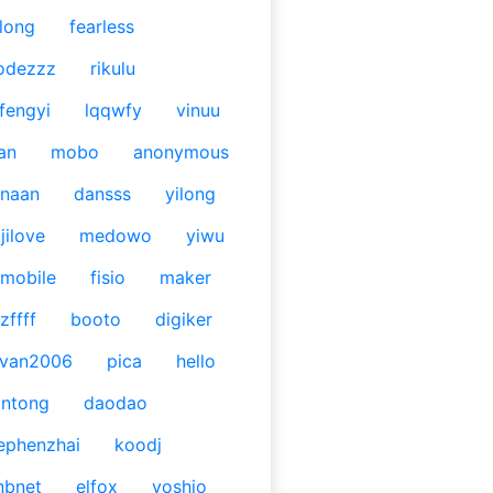
long
fearless
odezzz
rikulu
fengyi
lqqwfy
vinuu
an
mobo
anonymous
naan
dansss
yilong
jilove
medowo
yiwu
mobile
fisio
maker
zffff
booto
digiker
ivan2006
pica
hello
antong
daodao
ephenzhai
koodj
nbnet
elfox
yoshio