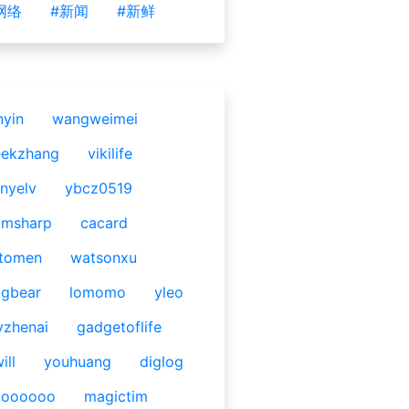
网络
#新闻
#新鲜
nyin
wangweimei
eekzhang
vikilife
nyelv
ybcz0519
omsharp
cacard
tomen
watsonxu
gbear
lomomo
yleo
yzhenai
gadgetoflife
ill
youhuang
diglog
ooooooo
magictim