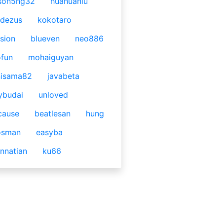
son5ng32
huahuaniu
idezus
kokotaro
sion
blueven
neo886
fun
mohaiguyan
nisama82
javabeta
ybudai
unloved
cause
beatlesan
hung
osman
easyba
nnatian
ku66