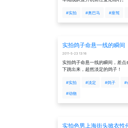
#实拍
#奥巴马
#座驾
实拍鸽子命悬一线的瞬间
2011-5-23 13:16
实拍鸽子命悬一线的瞬间，差点
下跳出来，超然淡定的鸽子！
#实拍
#淡定
#鸽子
#
#动物
实拍色男上海街头掀衣性