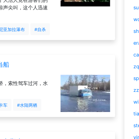
个大活人竟在游客们的
惊声尖叫，这个人迅速
su
w
#尼亚加拉瀑布
#自杀
sh
er
ca
当船
zq
sp
桥，索性驾车过河，水
zz
w
卡车
#水陆两栖
ti
st
vi