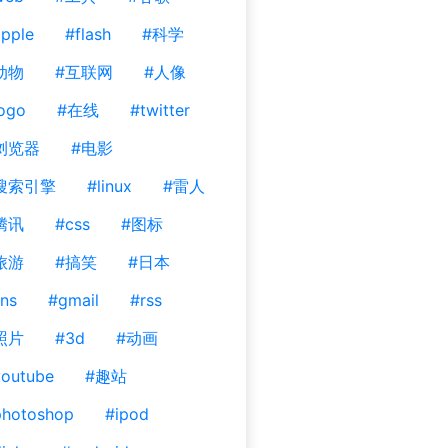
pple
#flash
#科学
动物
#互联网
#人像
ogo
#在线
#twitter
浏览器
#电影
搜索引擎
#linux
#雷人
腾讯
#css
#图标
旅游
#搞笑
#日本
ns
#gmail
#rss
照片
#3d
#动画
outube
#趣站
photoshop
#ipod