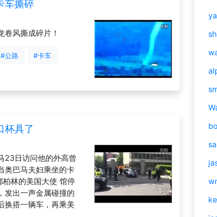
卡车撕碎
y
龙卷风撕成碎片！
sh
w
#公路
#卡车
al
s
W
b
口杯具了
s
马23日访问他的外高曾
ja
当奥巴马夫妇乘坐的卡
都柏林的美国大使 馆停
w
，发出一声金属碰撞的
ke
后换搭一辆车，再乘美