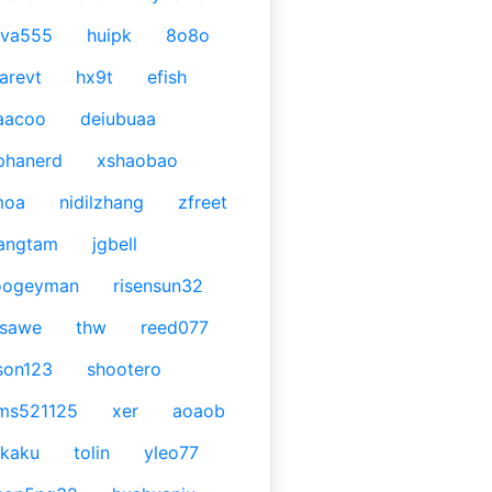
ava555
huipk
8o8o
arevt
hx9t
efish
aacoo
deiubuaa
phanerd
xshaobao
moa
nidilzhang
zfreet
angtam
jgbell
oogeyman
risensun32
asawe
thw
reed077
son123
shootero
ms521125
xer
aoaob
kaku
tolin
yleo77