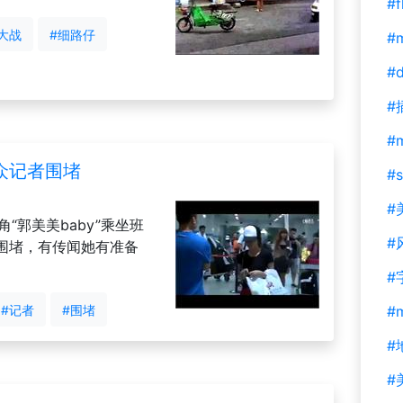
#f
大战
#细路仔
#m
#d
#
#
众记者围堵
#s
#
“郭美美baby”乘坐班
#
围堵，有传闻她有准备
#
#记者
#围堵
#
#
#