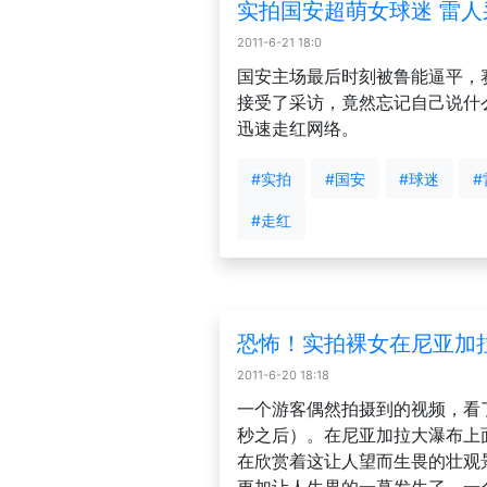
实拍国安超萌女球迷 雷
2011-6-21 18:0
国安主场最后时刻被鲁能逼平，
接受了采访，竟然忘记自己说什
迅速走红网络。
#实拍
#国安
#球迷
#
#走红
恐怖！实拍裸女在尼亚加
2011-6-20 18:18
一个游客偶然拍摄到的视频，看了
秒之后）。在尼亚加拉大瀑布上
在欣赏着这让人望而生畏的壮观