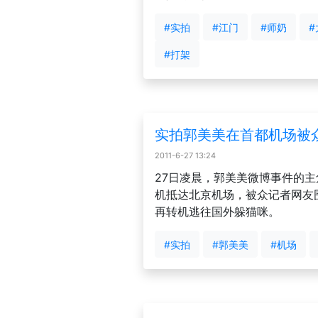
#实拍
#江门
#师奶
#
#打架
实拍郭美美在首都机场被
2011-6-27 13:24
27日凌晨，郭美美微博事件的主角
机抵达北京机场，被众记者网友
再转机逃往国外躲猫咪。
#实拍
#郭美美
#机场