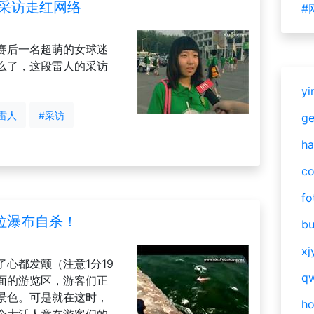
人采访走红网络
#
赛后一名超萌的女球迷
么了，这段雷人的采访
yi
雷人
#采访
g
ha
c
fo
拉瀑布自杀！
bu
xj
心都发颤（注意1分19
qw
面的游览区，游客们正
景色。可是就在这时，
h