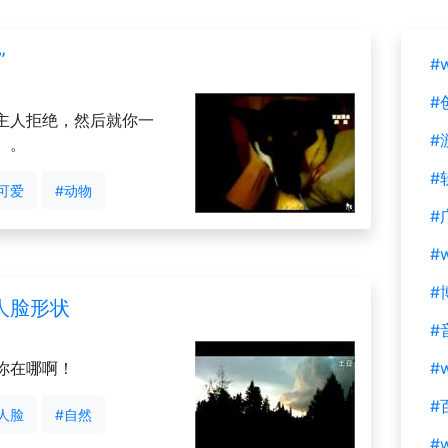
”
#
#
主人拒绝，然后就你一
#
。。
#
可爱
#动物
#
#
#
人脸形状
#
你在哪啊！
#w
#
人脸
#自然
#