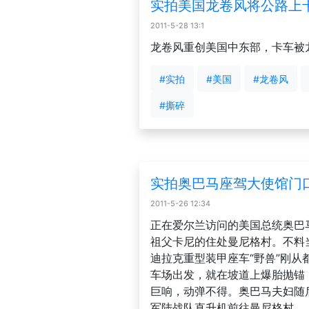
实拍美国龙卷风将公路上
2011-5-28 13:1
龙卷风重创美国中东部，卡车被
#实拍
#美国
#龙卷风
#撕碎
实拍奥巴马座驾大使馆门
2011-5-26 12:34
正在爱尔兰访问的美国总统奥巴
祖父卡尼的住处曼尼格村。不料
迪拉克重型装甲座车“野兽”刚从
车场出发，就在坡道上爆胎抛锚
巨响，动弹不得。奥巴马夫妇随
军陆战队直升机前往曼尼格村。