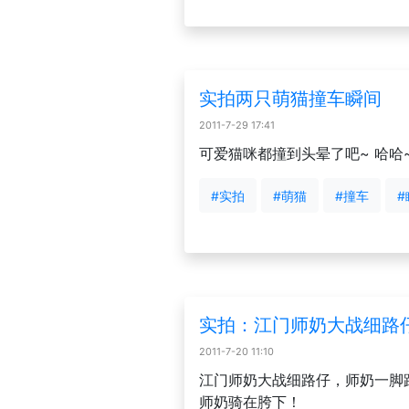
实拍两只萌猫撞车瞬间
2011-7-29 17:41
可爱猫咪都撞到头晕了吧~ 哈哈
#实拍
#萌猫
#撞车
#
实拍：江门师奶大战细路
2011-7-20 11:10
江门师奶大战细路仔，师奶一脚
师奶骑在胯下！