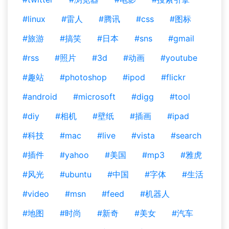
#linux
#雷人
#腾讯
#css
#图标
#旅游
#搞笑
#日本
#sns
#gmail
#rss
#照片
#3d
#动画
#youtube
#趣站
#photoshop
#ipod
#flickr
#android
#microsoft
#digg
#tool
#diy
#相机
#壁纸
#插画
#ipad
#科技
#mac
#live
#vista
#search
#插件
#yahoo
#美国
#mp3
#雅虎
#风光
#ubuntu
#中国
#字体
#生活
#video
#msn
#feed
#机器人
#地图
#时尚
#新奇
#美女
#汽车