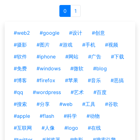
0
1
#web2
#google
#设计
#创意
#摄影
#图片
#游戏
#手机
#视频
#软件
#iphone
#网站
#广告
#下载
#免费
#windows
#微软
#blog
#博客
#firefox
#苹果
#音乐
#恶搞
#qq
#wordpress
#艺术
#百度
#搜索
#分享
#web
#工具
#谷歌
#apple
#flash
#科学
#动物
#互联网
#人像
#logo
#在线
#twitter
#浏览器
#电影
#搜索引擎