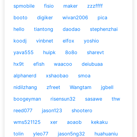
spmobile
fisio
maker
zzzffff
booto
digiker
wivan2006
pica
hello
tiantong
daodao
stephenzhai
koodj
vinbnet
elfox
yoshio
yava555
huipk
8o8o
sharevt
hx9t
efish
waacoo
deiubuaa
alphanerd
xshaobao
smoa
nidilzhang
zfreet
Wangtam
jgbell
boogeyman
risensun32
sasawe
thw
reed077
jason123
shootero
wms521125
xer
aoaob
kekaku
tolin
yleo77
jason5ng32
huahuaniu