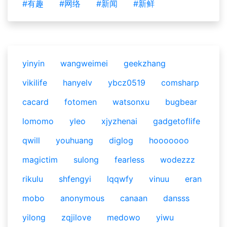
#有趣
#网络
#新闻
#新鲜
yinyin
wangweimei
geekzhang
vikilife
hanyelv
ybcz0519
comsharp
cacard
fotomen
watsonxu
bugbear
lomomo
yleo
xjyzhenai
gadgetoflife
qwill
youhuang
diglog
hooooooo
magictim
sulong
fearless
wodezzz
rikulu
shfengyi
lqqwfy
vinuu
eran
mobo
anonymous
canaan
dansss
yilong
zqjilove
medowo
yiwu