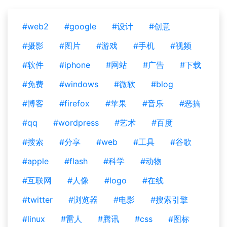
#web2
#google
#设计
#创意
#摄影
#图片
#游戏
#手机
#视频
#软件
#iphone
#网站
#广告
#下载
#免费
#windows
#微软
#blog
#博客
#firefox
#苹果
#音乐
#恶搞
#qq
#wordpress
#艺术
#百度
#搜索
#分享
#web
#工具
#谷歌
#apple
#flash
#科学
#动物
#互联网
#人像
#logo
#在线
#twitter
#浏览器
#电影
#搜索引擎
#linux
#雷人
#腾讯
#css
#图标