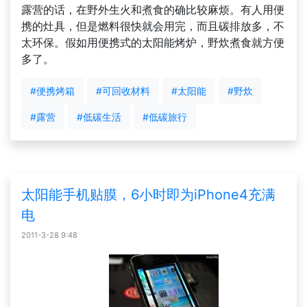
露营的话，在野外生火和煮食的确比较麻烦。有人用便
携的灶具，但是燃料很快就会用完，而且碳排放多，不
太环保。假如用便携式的太阳能烤炉，野炊煮食就方便
多了。
#便携烤箱
#可回收材料
#太阳能
#野炊
#露营
#低碳生活
#低碳旅行
太阳能手机贴膜，6小时即为iPhone4充满
电
2011-3-28 9:48