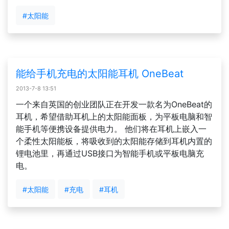
#太阳能
能给手机充电的太阳能耳机 OneBeat
2013-7-8 13:51
一个来自英国的创业团队正在开发一款名为OneBeat的
耳机，希望借助耳机上的太阳能面板，为平板电脑和智
能手机等便携设备提供电力。 他们将在耳机上嵌入一
个柔性太阳能板，将吸收到的太阳能存储到耳机内置的
锂电池里，再通过USB接口为智能手机或平板电脑充
电。
#太阳能
#充电
#耳机