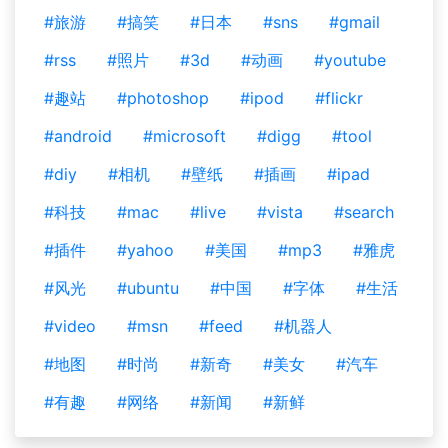
#旅游
#搞笑
#日本
#sns
#gmail
#rss
#照片
#3d
#动画
#youtube
#趣站
#photoshop
#ipod
#flickr
#android
#microsoft
#digg
#tool
#diy
#相机
#壁纸
#插画
#ipad
#科技
#mac
#live
#vista
#search
#插件
#yahoo
#美国
#mp3
#雅虎
#风光
#ubuntu
#中国
#字体
#生活
#video
#msn
#feed
#机器人
#地图
#时尚
#新奇
#美女
#汽车
#有趣
#网络
#新闻
#新鲜