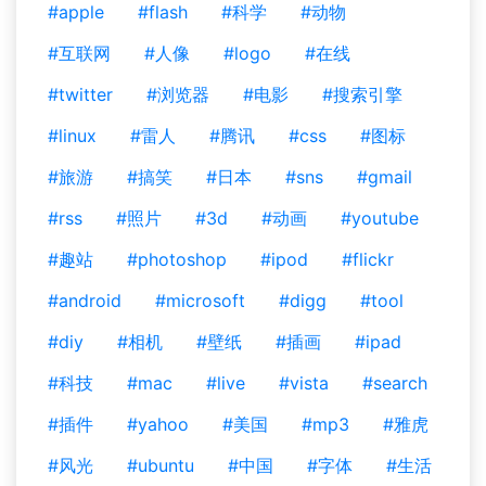
#apple
#flash
#科学
#动物
#互联网
#人像
#logo
#在线
#twitter
#浏览器
#电影
#搜索引擎
#linux
#雷人
#腾讯
#css
#图标
#旅游
#搞笑
#日本
#sns
#gmail
#rss
#照片
#3d
#动画
#youtube
#趣站
#photoshop
#ipod
#flickr
#android
#microsoft
#digg
#tool
#diy
#相机
#壁纸
#插画
#ipad
#科技
#mac
#live
#vista
#search
#插件
#yahoo
#美国
#mp3
#雅虎
#风光
#ubuntu
#中国
#字体
#生活