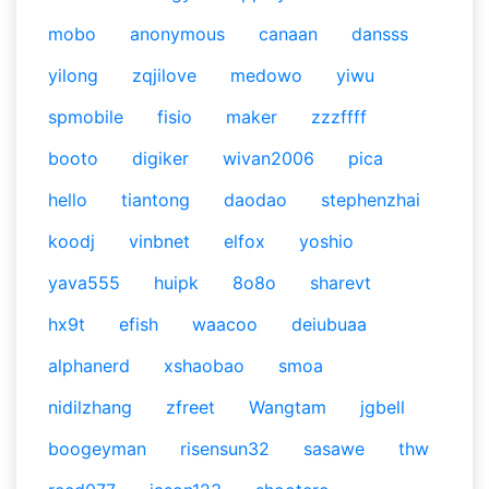
mobo
anonymous
canaan
dansss
yilong
zqjilove
medowo
yiwu
spmobile
fisio
maker
zzzffff
booto
digiker
wivan2006
pica
hello
tiantong
daodao
stephenzhai
koodj
vinbnet
elfox
yoshio
yava555
huipk
8o8o
sharevt
hx9t
efish
waacoo
deiubuaa
alphanerd
xshaobao
smoa
nidilzhang
zfreet
Wangtam
jgbell
boogeyman
risensun32
sasawe
thw