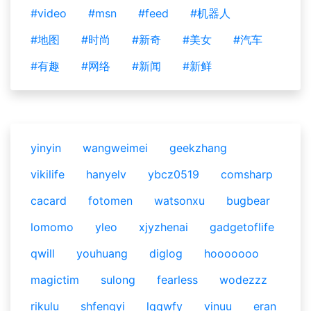
#video
#msn
#feed
#机器人
#地图
#时尚
#新奇
#美女
#汽车
#有趣
#网络
#新闻
#新鲜
yinyin
wangweimei
geekzhang
vikilife
hanyelv
ybcz0519
comsharp
cacard
fotomen
watsonxu
bugbear
lomomo
yleo
xjyzhenai
gadgetoflife
qwill
youhuang
diglog
hooooooo
magictim
sulong
fearless
wodezzz
rikulu
shfengyi
lqqwfy
vinuu
eran