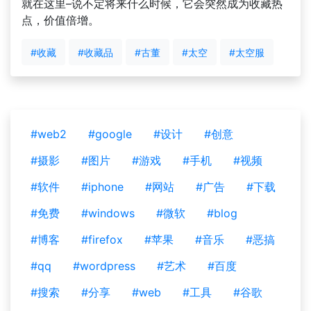
就在这里–说不定将来什么时候，它会突然成为收藏热
点，价值倍增。
#收藏
#收藏品
#古董
#太空
#太空服
#web2
#google
#设计
#创意
#摄影
#图片
#游戏
#手机
#视频
#软件
#iphone
#网站
#广告
#下载
#免费
#windows
#微软
#blog
#博客
#firefox
#苹果
#音乐
#恶搞
#qq
#wordpress
#艺术
#百度
#搜索
#分享
#web
#工具
#谷歌