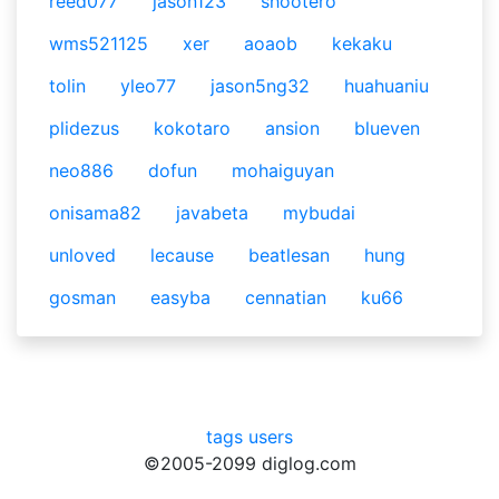
reed077
jason123
shootero
wms521125
xer
aoaob
kekaku
tolin
yleo77
jason5ng32
huahuaniu
plidezus
kokotaro
ansion
blueven
neo886
dofun
mohaiguyan
onisama82
javabeta
mybudai
unloved
lecause
beatlesan
hung
gosman
easyba
cennatian
ku66
tags
users
©2005-2099 diglog.com