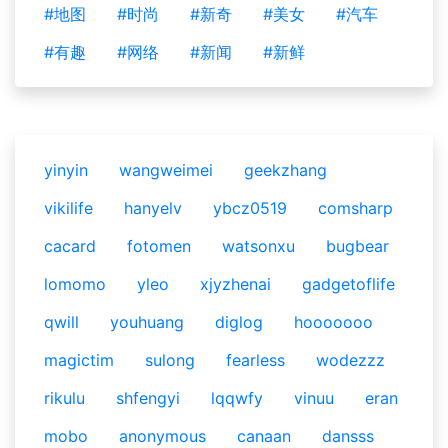
#地图
#时尚
#新奇
#美女
#汽车
#有趣
#网络
#新闻
#新鲜
yinyin
wangweimei
geekzhang
vikilife
hanyelv
ybcz0519
comsharp
cacard
fotomen
watsonxu
bugbear
lomomo
yleo
xjyzhenai
gadgetoflife
qwill
youhuang
diglog
hooooooo
magictim
sulong
fearless
wodezzz
rikulu
shfengyi
lqqwfy
vinuu
eran
mobo
anonymous
canaan
dansss