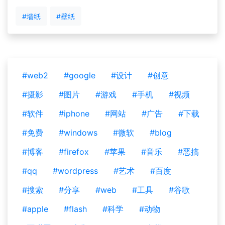
#墙纸
#壁纸
#web2
#google
#设计
#创意
#摄影
#图片
#游戏
#手机
#视频
#软件
#iphone
#网站
#广告
#下载
#免费
#windows
#微软
#blog
#博客
#firefox
#苹果
#音乐
#恶搞
#qq
#wordpress
#艺术
#百度
#搜索
#分享
#web
#工具
#谷歌
#apple
#flash
#科学
#动物