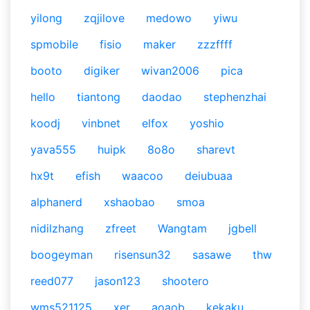
yilong
zqjilove
medowo
yiwu
spmobile
fisio
maker
zzzffff
booto
digiker
wivan2006
pica
hello
tiantong
daodao
stephenzhai
koodj
vinbnet
elfox
yoshio
yava555
huipk
8o8o
sharevt
hx9t
efish
waacoo
deiubuaa
alphanerd
xshaobao
smoa
nidilzhang
zfreet
Wangtam
jgbell
boogeyman
risensun32
sasawe
thw
reed077
jason123
shootero
wms521125
xer
aoaob
kekaku