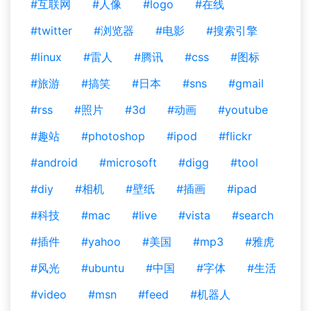
#互联网
#人像
#logo
#在线
#twitter
#浏览器
#电影
#搜索引擎
#linux
#雷人
#腾讯
#css
#图标
#旅游
#搞笑
#日本
#sns
#gmail
#rss
#照片
#3d
#动画
#youtube
#趣站
#photoshop
#ipod
#flickr
#android
#microsoft
#digg
#tool
#diy
#相机
#壁纸
#插画
#ipad
#科技
#mac
#live
#vista
#search
#插件
#yahoo
#美国
#mp3
#雅虎
#风光
#ubuntu
#中国
#字体
#生活
#video
#msn
#feed
#机器人