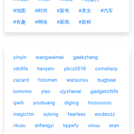
#地图
#时尚
#新奇
#美女
#汽车
#有趣
#网络
#新闻
#新鲜
yinyin
wangweimei
geekzhang
vikilife
hanyelv
ybcz0519
comsharp
cacard
fotomen
watsonxu
bugbear
lomomo
yleo
xjyzhenai
gadgetoflife
qwill
youhuang
diglog
hooooooo
magictim
sulong
fearless
wodezzz
rikulu
shfengyi
lqqwfy
vinuu
eran