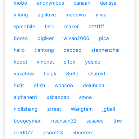
mobo
anonymous
canaan
dansss
yilong
zqjilove
medowo
yiwu
spmobile
fisio
maker
zzzffff
booto
digiker
wivan2006
pica
hello
tiantong
daodao
stephenzhai
koodj
vinbnet
elfox
yoshio
yava555
huipk
8o8o
sharevt
hx9t
efish
waacoo
deiubuaa
alphanerd
xshaobao
smoa
nidilzhang
zfreet
Wangtam
jgbell
boogeyman
risensun32
sasawe
thw
reed077
jason123
shootero