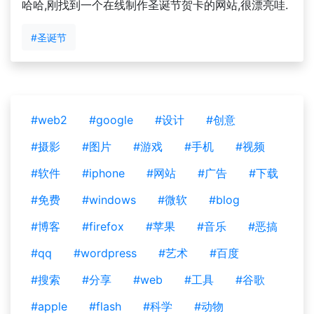
哈哈,刚找到一个在线制作圣诞节贺卡的网站,很漂亮哇.
#圣诞节
#web2
#google
#设计
#创意
#摄影
#图片
#游戏
#手机
#视频
#软件
#iphone
#网站
#广告
#下载
#免费
#windows
#微软
#blog
#博客
#firefox
#苹果
#音乐
#恶搞
#qq
#wordpress
#艺术
#百度
#搜索
#分享
#web
#工具
#谷歌
#apple
#flash
#科学
#动物