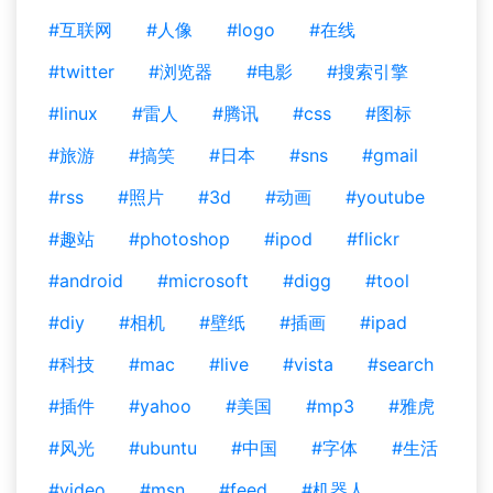
#互联网
#人像
#logo
#在线
#twitter
#浏览器
#电影
#搜索引擎
#linux
#雷人
#腾讯
#css
#图标
#旅游
#搞笑
#日本
#sns
#gmail
#rss
#照片
#3d
#动画
#youtube
#趣站
#photoshop
#ipod
#flickr
#android
#microsoft
#digg
#tool
#diy
#相机
#壁纸
#插画
#ipad
#科技
#mac
#live
#vista
#search
#插件
#yahoo
#美国
#mp3
#雅虎
#风光
#ubuntu
#中国
#字体
#生活
#video
#msn
#feed
#机器人