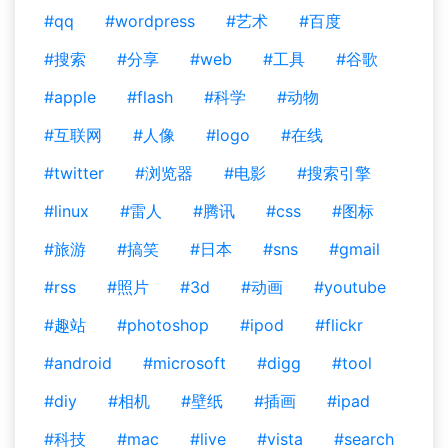
#qq
#wordpress
#艺术
#百度
#搜索
#分享
#web
#工具
#谷歌
#apple
#flash
#科学
#动物
#互联网
#人像
#logo
#在线
#twitter
#浏览器
#电影
#搜索引擎
#linux
#雷人
#腾讯
#css
#图标
#旅游
#搞笑
#日本
#sns
#gmail
#rss
#照片
#3d
#动画
#youtube
#趣站
#photoshop
#ipod
#flickr
#android
#microsoft
#digg
#tool
#diy
#相机
#壁纸
#插画
#ipad
#科技
#mac
#live
#vista
#search