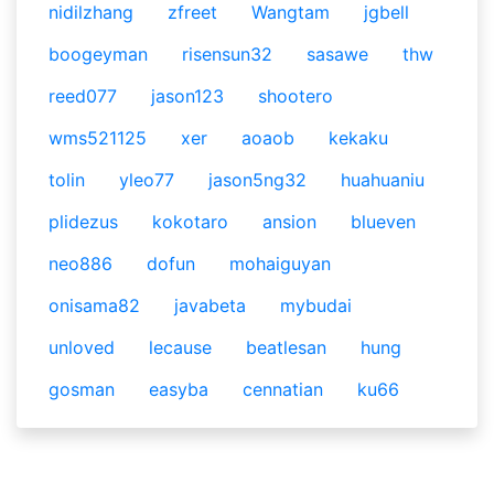
nidilzhang
zfreet
Wangtam
jgbell
boogeyman
risensun32
sasawe
thw
reed077
jason123
shootero
wms521125
xer
aoaob
kekaku
tolin
yleo77
jason5ng32
huahuaniu
plidezus
kokotaro
ansion
blueven
neo886
dofun
mohaiguyan
onisama82
javabeta
mybudai
unloved
lecause
beatlesan
hung
gosman
easyba
cennatian
ku66