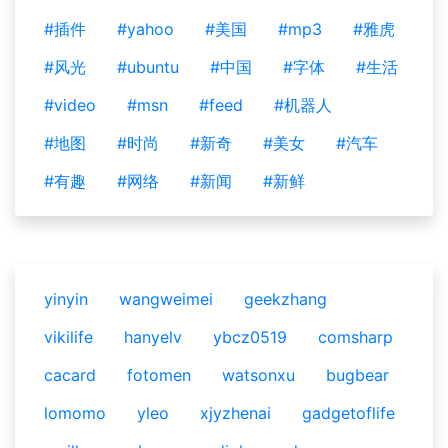
#插件
#yahoo
#美国
#mp3
#雅虎
#风光
#ubuntu
#中国
#字体
#生活
#video
#msn
#feed
#机器人
#地图
#时尚
#新奇
#美女
#汽车
#有趣
#网络
#新闻
#新鲜
yinyin
wangweimei
geekzhang
vikilife
hanyelv
ybcz0519
comsharp
cacard
fotomen
watsonxu
bugbear
lomomo
yleo
xjyzhenai
gadgetoflife