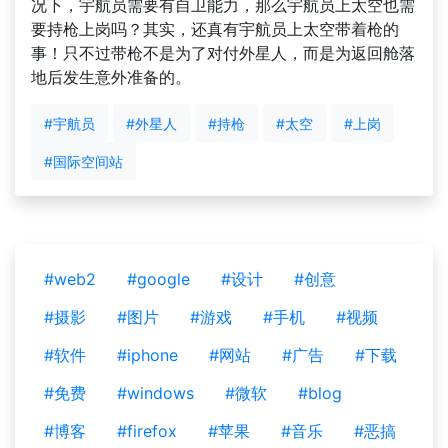
况下，宇航员需要有自卫能力，那么宇航员上太空也需
要持枪上岗吗？其实，还真有宇航员上太空带着枪的
事！只不过带枪不是为了对付外星人，而是为返回舱落
地后发生意外准备的。
#宇航员
#外星人
#持枪
#太空
#上岗
#国际空间站
#web2
#google
#设计
#创意
#摄影
#图片
#游戏
#手机
#视频
#软件
#iphone
#网站
#广告
#下载
#免费
#windows
#微软
#blog
#博客
#firefox
#苹果
#音乐
#恶搞