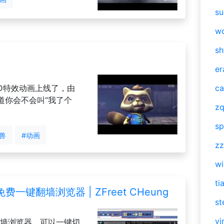
su
w
sh
er
D特效动画上线了，由
ca
道你会不会叫“我了个
zq
sp
兽
#动画
zz
w
ti
费一键翻墙浏览器 | ZFreet CHeung
st
vi
费翻墙浏览器，可以一键切