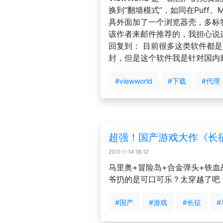
换到“翻墙模式”，如同在Puff、M
具外面加了一个浏览器壳，多标
该作者来邮件推荐的，我担心说
回复到： 目前很多这类软件都
封，但是这个软件我是针对国内封IP和
#viewworld
#下载
#代理
超强！国产游戏大作《长
2011-1-14 16:12
马里奥+冒险岛+合金弹头+铁
爷扔的是可口可乐？太穿越了吧
#国产
#游戏
#长征
#