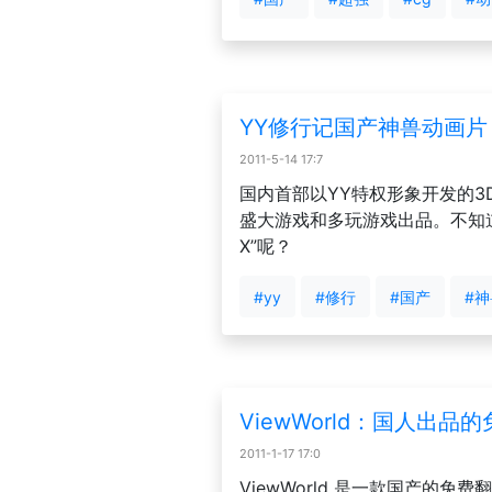
YY修行记国产神兽动画片
2011-5-14 17:7
国内首部以YY特权形象开发的3
盛大游戏和多玩游戏出品。不知
X”呢？
#yy
#修行
#国产
#神
ViewWorld：国人出品的免
2011-1-17 17:0
ViewWorld 是一款国产的免