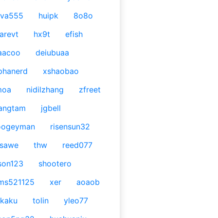
ava555
huipk
8o8o
arevt
hx9t
efish
aacoo
deiubuaa
phanerd
xshaobao
moa
nidilzhang
zfreet
angtam
jgbell
oogeyman
risensun32
asawe
thw
reed077
son123
shootero
ms521125
xer
aoaob
kaku
tolin
yleo77