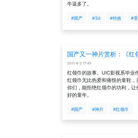
牛逼多了。
#国产
#3d
#特效
#
国产又一神片赏析：《红
2011-8-2 17:45
红领巾的故事。UIC影视系毕业
红领巾无比热爱和痛恨的童鞋，
你们，能拒绝红领巾的功利，让
好的童年。
#国产
#神片
#红领巾