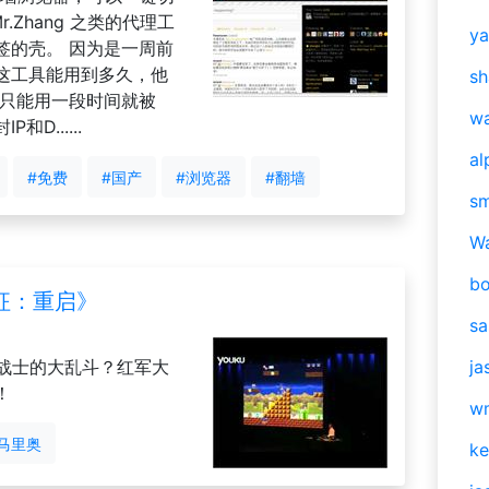
r.Zhang 之类的代理工
y
签的壳。 因为是一周前
这工具能用到多久，他
sh
是只能用一段时间就被
w
D......
al
#免费
#国产
#浏览器
#翻墙
s
W
b
征：重启》
s
血战士的大乱斗？红军大
ja
！
w
马里奥
ke