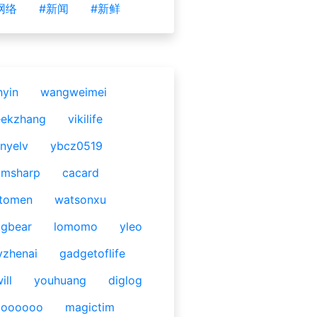
网络
#新闻
#新鲜
nyin
wangweimei
eekzhang
vikilife
nyelv
ybcz0519
omsharp
cacard
tomen
watsonxu
gbear
lomomo
yleo
yzhenai
gadgetoflife
ill
youhuang
diglog
ooooooo
magictim