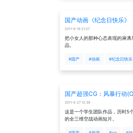
国产动画《纪念日快乐》
2011-6-19 21:27
把小女人的那种心态表现的淋漓
品。
#国产
#动画
#纪念日快乐
国产超强CG：风暴行动(Oper
2011-5-27 12:39
这是一个学生团队作品，历时5个
的全三维空战动画短片。
#国产
#超强
#cg
#