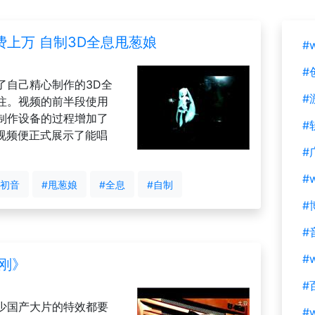
上万 自制3D全息甩葱娘
#
#
了自己精心制作的3D全
#
注。视频的前半段使用
制作设备的过程增加了
#
，视频便正式展示了能唱
#
#
#初音
#甩葱娘
#全息
#自制
#
#
#w
刚》
#
少国产大片的特效都要
#