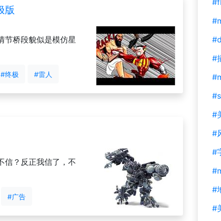
#f
极版
#m
情节桥段貌似是模仿星
#d
#
#终极
#雷人
#
#s
#
#
#
不信？反正我信了，不
#
#
#广告
#