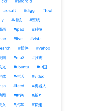
lickr
#android
icrosoft
#digg
#tool
iy
#相机
#壁纸
插画
#ipad
#科技
mac
#live
#vista
earch
#插件
#yahoo
美国
#mp3
#雅虎
风光
#ubuntu
#中国
字体
#生活
#video
msn
#feed
#机器人
地图
#时尚
#新奇
美女
#汽车
#有趣