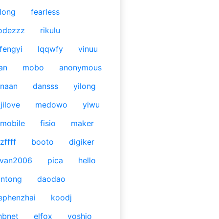
long
fearless
odezzz
rikulu
fengyi
lqqwfy
vinuu
an
mobo
anonymous
naan
dansss
yilong
jilove
medowo
yiwu
mobile
fisio
maker
zffff
booto
digiker
ivan2006
pica
hello
antong
daodao
ephenzhai
koodj
nbnet
elfox
yoshio