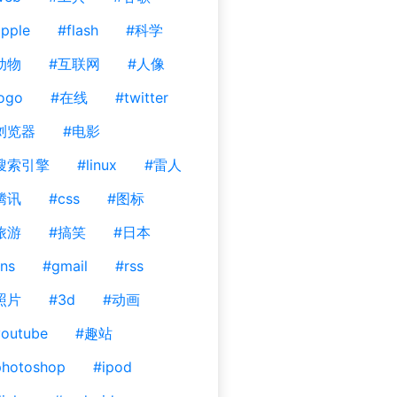
pple
#flash
#科学
动物
#互联网
#人像
ogo
#在线
#twitter
浏览器
#电影
搜索引擎
#linux
#雷人
腾讯
#css
#图标
旅游
#搞笑
#日本
ns
#gmail
#rss
照片
#3d
#动画
outube
#趣站
photoshop
#ipod