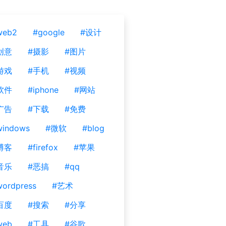
web2
#google
#设计
创意
#摄影
#图片
游戏
#手机
#视频
软件
#iphone
#网站
广告
#下载
#免费
windows
#微软
#blog
博客
#firefox
#苹果
音乐
#恶搞
#qq
ordpress
#艺术
百度
#搜索
#分享
web
#工具
#谷歌