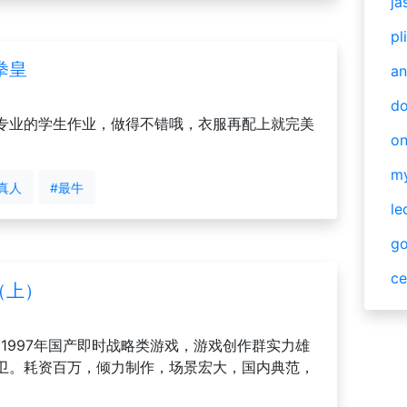
ja
pl
拳皇
an
do
专业的学生作业，做得不错哦，衣服再配上就完美
o
m
真人
#最牛
le
g
ce
（上）
1997年国产即时战略类游戏，游戏创作群实力雄
卫。耗资百万，倾力制作，场景宏大，国内典范，