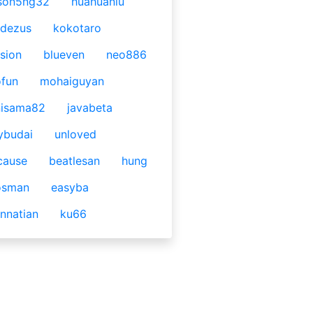
son5ng32
huahuaniu
idezus
kokotaro
sion
blueven
neo886
fun
mohaiguyan
nisama82
javabeta
ybudai
unloved
cause
beatlesan
hung
osman
easyba
nnatian
ku66