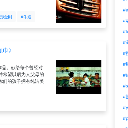
#a
变形金刚
#牛逼
#
#l
#
领巾》
#
#
作品。献给每个曾经对
并希望以后为人父母的
#
你们的孩子拥有纯洁美
#s
#
#y
#