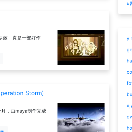
#
尽致，真是一部好作
yi
g
ha
c
fo
ation Storm)
bu
xj
月，由maya制作完成
qw
h
动画