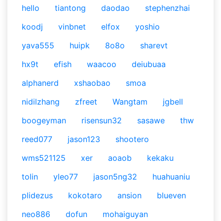
hello
tiantong
daodao
stephenzhai
koodj
vinbnet
elfox
yoshio
yava555
huipk
8o8o
sharevt
hx9t
efish
waacoo
deiubuaa
alphanerd
xshaobao
smoa
nidilzhang
zfreet
Wangtam
jgbell
boogeyman
risensun32
sasawe
thw
reed077
jason123
shootero
wms521125
xer
aoaob
kekaku
tolin
yleo77
jason5ng32
huahuaniu
plidezus
kokotaro
ansion
blueven
neo886
dofun
mohaiguyan