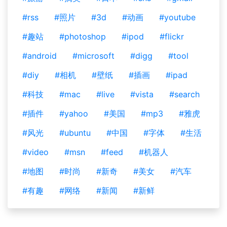
#rss
#照片
#3d
#动画
#youtube
#趣站
#photoshop
#ipod
#flickr
#android
#microsoft
#digg
#tool
#diy
#相机
#壁纸
#插画
#ipad
#科技
#mac
#live
#vista
#search
#插件
#yahoo
#美国
#mp3
#雅虎
#风光
#ubuntu
#中国
#字体
#生活
#video
#msn
#feed
#机器人
#地图
#时尚
#新奇
#美女
#汽车
#有趣
#网络
#新闻
#新鲜