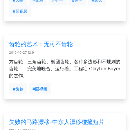
#大嘴
#非洲
#男子
#世界
#囧人
#囧视频
齿轮的艺术：无可不齿轮
2010-10-27 12:9
方齿轮、三角齿轮、椭圆齿轮、各种多边形和不规则的
齿轮…… 完美地咬合、运行着。工程宅 Clayton Boyer
的杰作。
#齿轮
#囧视频
失败的马路漂移-中东人漂移碰撞短片