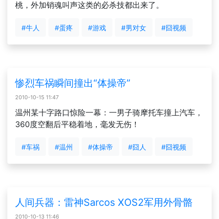
桃，外加销魂叫声这类的必杀技都出来了。
#牛人
#蛋疼
#游戏
#男对女
#囧视频
惨烈车祸瞬间撞出“体操帝”
2010-10-15 11:47
温州某十字路口惊险一幕：一男子骑摩托车撞上汽车，
360度空翻后平稳着地，毫发无伤！
#车祸
#温州
#体操帝
#囧人
#囧视频
人间兵器：雷神Sarcos XOS2军用外骨骼
2010-10-13 11:46