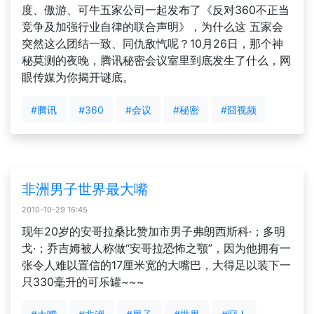
度、傲游、可牛五家公司一起发布了《反对360不正当
竞争及加强行业自律的联合声明》，为什么这 五家会
突然这么团结一致、同仇敌忾呢？10月26日，那个神
秘莫测的夜晚，腾讯秘密会议室里到底发生了什么，网
眼传媒为你揭开谜底。
#腾讯
#360
#会议
#秘密
#囧视频
非洲男子世界最大嘴
2010-10-29 16:45
现年20岁的安哥拉桑比赞加市男子弗朗西斯科·；多明
戈·；乔吉姆被人称做“安哥拉恐怖之颚”，因为他拥有一
张令人难以置信的17厘米宽的大嘴巴，大得足以装下一
只330毫升的可乐罐~~~