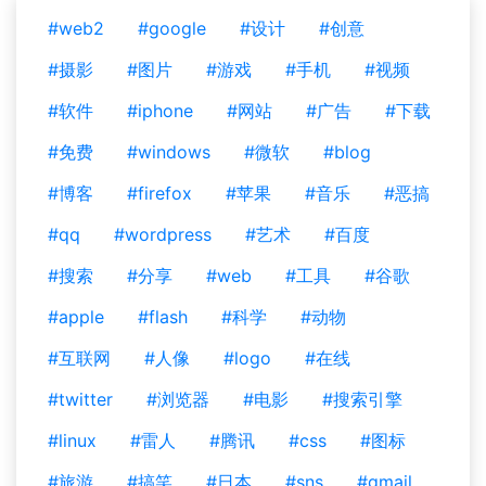
#web2
#google
#设计
#创意
#摄影
#图片
#游戏
#手机
#视频
#软件
#iphone
#网站
#广告
#下载
#免费
#windows
#微软
#blog
#博客
#firefox
#苹果
#音乐
#恶搞
#qq
#wordpress
#艺术
#百度
#搜索
#分享
#web
#工具
#谷歌
#apple
#flash
#科学
#动物
#互联网
#人像
#logo
#在线
#twitter
#浏览器
#电影
#搜索引擎
#linux
#雷人
#腾讯
#css
#图标
#旅游
#搞笑
#日本
#sns
#gmail