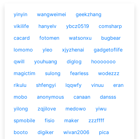
yinyin
wangweimei
geekzhang
vikilife
hanyelv
ybcz0519
comsharp
cacard
fotomen
watsonxu
bugbear
lomomo
yleo
xjyzhenai
gadgetoflife
qwill
youhuang
diglog
hooooooo
magictim
sulong
fearless
wodezzz
rikulu
shfengyi
lqqwfy
vinuu
eran
mobo
anonymous
canaan
dansss
yilong
zqjilove
medowo
yiwu
spmobile
fisio
maker
zzzffff
booto
digiker
wivan2006
pica