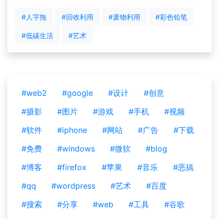
#人字拖
#回收利用
#废物利用
#彩色铅笔
#低碳生活
#艺术
#web2
#google
#设计
#创意
#摄影
#图片
#游戏
#手机
#视频
#软件
#iphone
#网站
#广告
#下载
#免费
#windows
#微软
#blog
#博客
#firefox
#苹果
#音乐
#恶搞
#qq
#wordpress
#艺术
#百度
#搜索
#分享
#web
#工具
#谷歌