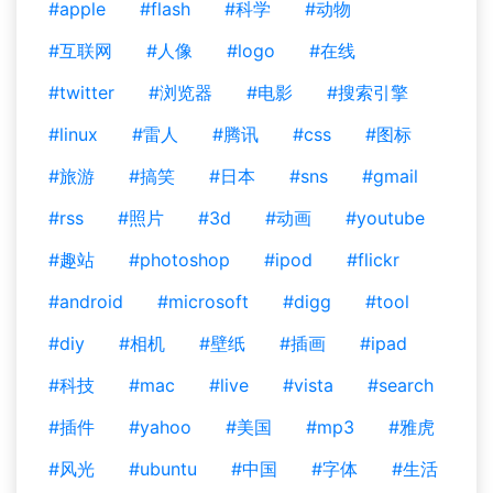
#apple
#flash
#科学
#动物
#互联网
#人像
#logo
#在线
#twitter
#浏览器
#电影
#搜索引擎
#linux
#雷人
#腾讯
#css
#图标
#旅游
#搞笑
#日本
#sns
#gmail
#rss
#照片
#3d
#动画
#youtube
#趣站
#photoshop
#ipod
#flickr
#android
#microsoft
#digg
#tool
#diy
#相机
#壁纸
#插画
#ipad
#科技
#mac
#live
#vista
#search
#插件
#yahoo
#美国
#mp3
#雅虎
#风光
#ubuntu
#中国
#字体
#生活