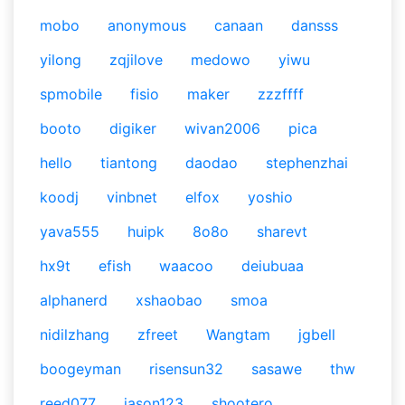
mobo
anonymous
canaan
dansss
yilong
zqjilove
medowo
yiwu
spmobile
fisio
maker
zzzffff
booto
digiker
wivan2006
pica
hello
tiantong
daodao
stephenzhai
koodj
vinbnet
elfox
yoshio
yava555
huipk
8o8o
sharevt
hx9t
efish
waacoo
deiubuaa
alphanerd
xshaobao
smoa
nidilzhang
zfreet
Wangtam
jgbell
boogeyman
risensun32
sasawe
thw
reed077
jason123
shootero