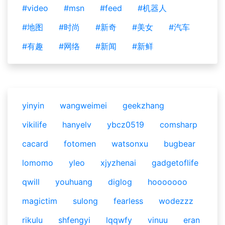
#video
#msn
#feed
#机器人
#地图
#时尚
#新奇
#美女
#汽车
#有趣
#网络
#新闻
#新鲜
yinyin
wangweimei
geekzhang
vikilife
hanyelv
ybcz0519
comsharp
cacard
fotomen
watsonxu
bugbear
lomomo
yleo
xjyzhenai
gadgetoflife
qwill
youhuang
diglog
hooooooo
magictim
sulong
fearless
wodezzz
rikulu
shfengyi
lqqwfy
vinuu
eran