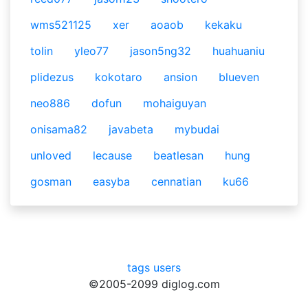
wms521125
xer
aoaob
kekaku
tolin
yleo77
jason5ng32
huahuaniu
plidezus
kokotaro
ansion
blueven
neo886
dofun
mohaiguyan
onisama82
javabeta
mybudai
unloved
lecause
beatlesan
hung
gosman
easyba
cennatian
ku66
tags
users
©2005-2099 diglog.com