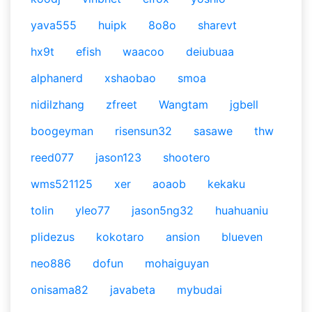
yava555
huipk
8o8o
sharevt
hx9t
efish
waacoo
deiubuaa
alphanerd
xshaobao
smoa
nidilzhang
zfreet
Wangtam
jgbell
boogeyman
risensun32
sasawe
thw
reed077
jason123
shootero
wms521125
xer
aoaob
kekaku
tolin
yleo77
jason5ng32
huahuaniu
plidezus
kokotaro
ansion
blueven
neo886
dofun
mohaiguyan
onisama82
javabeta
mybudai