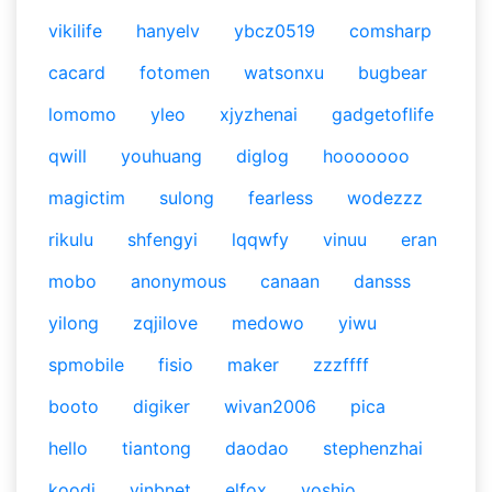
vikilife
hanyelv
ybcz0519
comsharp
cacard
fotomen
watsonxu
bugbear
lomomo
yleo
xjyzhenai
gadgetoflife
qwill
youhuang
diglog
hooooooo
magictim
sulong
fearless
wodezzz
rikulu
shfengyi
lqqwfy
vinuu
eran
mobo
anonymous
canaan
dansss
yilong
zqjilove
medowo
yiwu
spmobile
fisio
maker
zzzffff
booto
digiker
wivan2006
pica
hello
tiantong
daodao
stephenzhai
koodj
vinbnet
elfox
yoshio