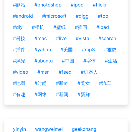
#趣站
#photoshop
#ipod
#flickr
#android
#microsoft
#digg
#tool
#diy
#相机
#壁纸
#插画
#ipad
#科技
#mac
#live
#vista
#search
#插件
#yahoo
#美国
#mp3
#雅虎
#风光
#ubuntu
#中国
#字体
#生活
#video
#msn
#feed
#机器人
#地图
#时尚
#新奇
#美女
#汽车
#有趣
#网络
#新闻
#新鲜
yinyin
wangweimei
geekzhang