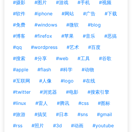
#摄影
#图片
#游戏
#手机
#视频
#软件
#iphone
#网站
#广告
#下载
#免费
#windows
#微软
#blog
#博客
#firefox
#苹果
#音乐
#恶搞
#qq
#wordpress
#艺术
#百度
#搜索
#分享
#web
#工具
#谷歌
#apple
#flash
#科学
#动物
#互联网
#人像
#logo
#在线
#twitter
#浏览器
#电影
#搜索引擎
#linux
#雷人
#腾讯
#css
#图标
#旅游
#搞笑
#日本
#sns
#gmail
#rss
#照片
#3d
#动画
#youtube