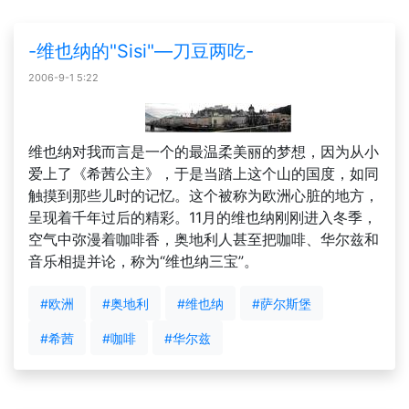
-维也纳的"Sisi"—刀豆两吃-
2006-9-1 5:22
维也纳对我而言是一个的最温柔美丽的梦想，因为从小
爱上了《希茜公主》，于是当踏上这个山的国度，如同
触摸到那些儿时的记忆。这个被称为欧洲心脏的地方，
呈现着千年过后的精彩。11月的维也纳刚刚进入冬季，
空气中弥漫着咖啡香，奥地利人甚至把咖啡、华尔兹和
音乐相提并论，称为“维也纳三宝”。
#欧洲
#奥地利
#维也纳
#萨尔斯堡
#希茜
#咖啡
#华尔兹