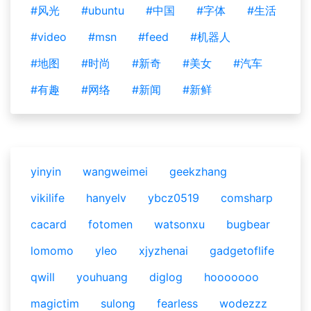
#风光
#ubuntu
#中国
#字体
#生活
#video
#msn
#feed
#机器人
#地图
#时尚
#新奇
#美女
#汽车
#有趣
#网络
#新闻
#新鲜
yinyin
wangweimei
geekzhang
vikilife
hanyelv
ybcz0519
comsharp
cacard
fotomen
watsonxu
bugbear
lomomo
yleo
xjyzhenai
gadgetoflife
qwill
youhuang
diglog
hooooooo
magictim
sulong
fearless
wodezzz