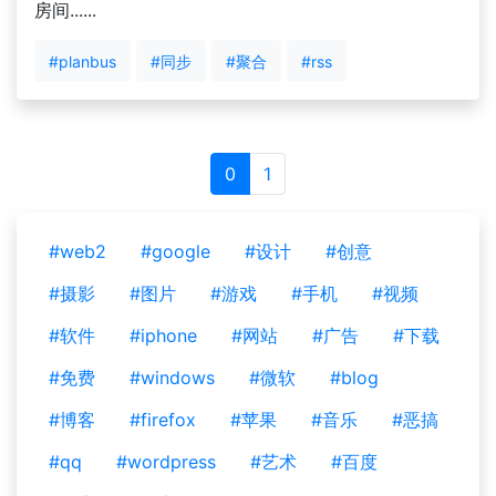
房间......
#planbus
#同步
#聚合
#rss
0
1
#web2
#google
#设计
#创意
#摄影
#图片
#游戏
#手机
#视频
#软件
#iphone
#网站
#广告
#下载
#免费
#windows
#微软
#blog
#博客
#firefox
#苹果
#音乐
#恶搞
#qq
#wordpress
#艺术
#百度