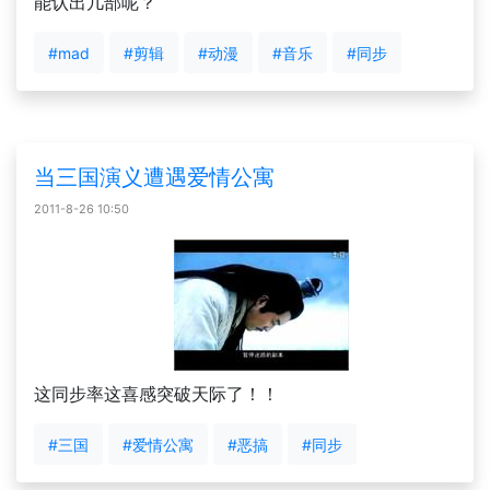
能认出几部呢？
#mad
#剪辑
#动漫
#音乐
#同步
当三国演义遭遇爱情公寓
2011-8-26 10:50
这同步率这喜感突破天际了！！
#三国
#爱情公寓
#恶搞
#同步