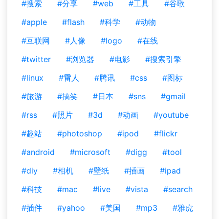
#搜索
#分享
#web
#工具
#谷歌
#apple
#flash
#科学
#动物
#互联网
#人像
#logo
#在线
#twitter
#浏览器
#电影
#搜索引擎
#linux
#雷人
#腾讯
#css
#图标
#旅游
#搞笑
#日本
#sns
#gmail
#rss
#照片
#3d
#动画
#youtube
#趣站
#photoshop
#ipod
#flickr
#android
#microsoft
#digg
#tool
#diy
#相机
#壁纸
#插画
#ipad
#科技
#mac
#live
#vista
#search
#插件
#yahoo
#美国
#mp3
#雅虎