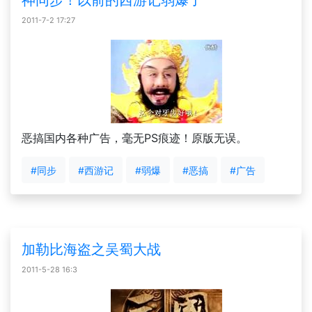
神同步！以前的西游记弱爆了
2011-7-2 17:27
恶搞国内各种广告，毫无PS痕迹！原版无误。
#同步
#西游记
#弱爆
#恶搞
#广告
加勒比海盗之吴蜀大战
2011-5-28 16:3