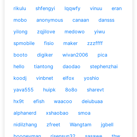
rikulu
shfengyi
lqqwfy
vinuu
eran
mobo
anonymous
canaan
dansss
yilong
zqjilove
medowo
yiwu
spmobile
fisio
maker
zzzffff
booto
digiker
wivan2006
pica
hello
tiantong
daodao
stephenzhai
koodj
vinbnet
elfox
yoshio
yava555
huipk
8o8o
sharevt
hx9t
efish
waacoo
deiubuaa
alphanerd
xshaobao
smoa
nidilzhang
zfreet
Wangtam
jgbell
boogeyman
risensun32
sasawe
thw