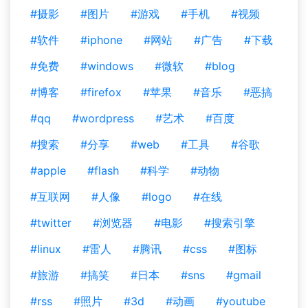
#摄影
#图片
#游戏
#手机
#视频
#软件
#iphone
#网站
#广告
#下载
#免费
#windows
#微软
#blog
#博客
#firefox
#苹果
#音乐
#恶搞
#qq
#wordpress
#艺术
#百度
#搜索
#分享
#web
#工具
#谷歌
#apple
#flash
#科学
#动物
#互联网
#人像
#logo
#在线
#twitter
#浏览器
#电影
#搜索引擎
#linux
#雷人
#腾讯
#css
#图标
#旅游
#搞笑
#日本
#sns
#gmail
#rss
#照片
#3d
#动画
#youtube