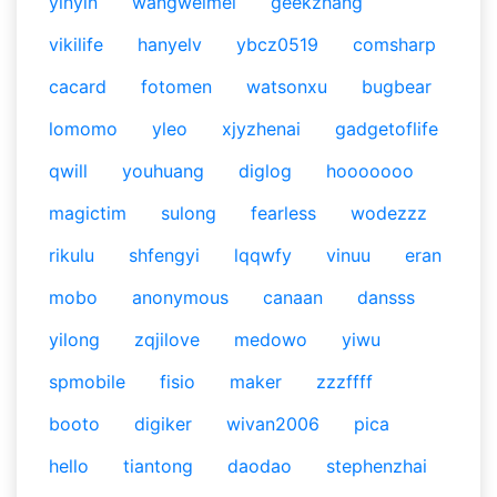
yinyin
wangweimei
geekzhang
vikilife
hanyelv
ybcz0519
comsharp
cacard
fotomen
watsonxu
bugbear
lomomo
yleo
xjyzhenai
gadgetoflife
qwill
youhuang
diglog
hooooooo
magictim
sulong
fearless
wodezzz
rikulu
shfengyi
lqqwfy
vinuu
eran
mobo
anonymous
canaan
dansss
yilong
zqjilove
medowo
yiwu
spmobile
fisio
maker
zzzffff
booto
digiker
wivan2006
pica
hello
tiantong
daodao
stephenzhai