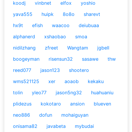
koodj
vinbnet
elfox
yoshio
yava555
huipk
8o8o
sharevt
hx9t
efish
waacoo
deiubuaa
alphanerd
xshaobao
smoa
nidilzhang
zfreet
Wangtam
jgbell
boogeyman
risensun32
sasawe
thw
reed077
jason123
shootero
wms521125
xer
aoaob
kekaku
tolin
yleo77
jason5ng32
huahuaniu
plidezus
kokotaro
ansion
blueven
neo886
dofun
mohaiguyan
onisama82
javabeta
mybudai