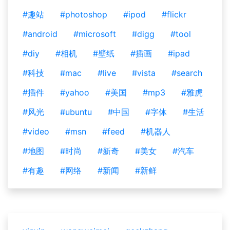
#趣站
#photoshop
#ipod
#flickr
#android
#microsoft
#digg
#tool
#diy
#相机
#壁纸
#插画
#ipad
#科技
#mac
#live
#vista
#search
#插件
#yahoo
#美国
#mp3
#雅虎
#风光
#ubuntu
#中国
#字体
#生活
#video
#msn
#feed
#机器人
#地图
#时尚
#新奇
#美女
#汽车
#有趣
#网络
#新闻
#新鲜