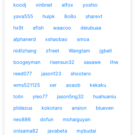
koodj
vinbnet
elfox
yoshio
yava555
huipk
8o8o
sharevt
hx9t
efish
waacoo
deiubuaa
alphanerd
xshaobao
smoa
nidilzhang
zfreet
Wangtam
jgbell
boogeyman
risensun32
sasawe
thw
reed077
jason123
shootero
wms521125
xer
aoaob
kekaku
tolin
yleo77
jason5ng32
huahuaniu
plidezus
kokotaro
ansion
blueven
neo886
dofun
mohaiguyan
onisama82
javabeta
mybudai