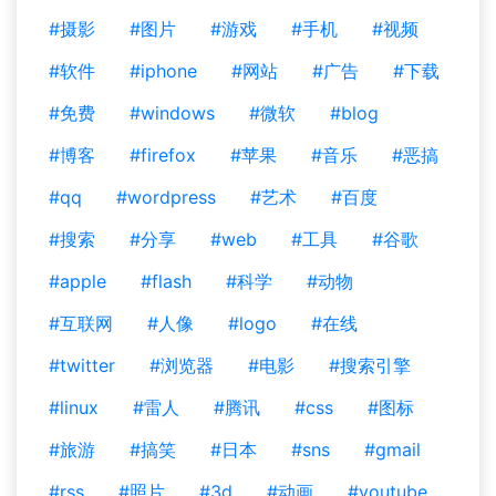
#摄影
#图片
#游戏
#手机
#视频
#软件
#iphone
#网站
#广告
#下载
#免费
#windows
#微软
#blog
#博客
#firefox
#苹果
#音乐
#恶搞
#qq
#wordpress
#艺术
#百度
#搜索
#分享
#web
#工具
#谷歌
#apple
#flash
#科学
#动物
#互联网
#人像
#logo
#在线
#twitter
#浏览器
#电影
#搜索引擎
#linux
#雷人
#腾讯
#css
#图标
#旅游
#搞笑
#日本
#sns
#gmail
#rss
#照片
#3d
#动画
#youtube