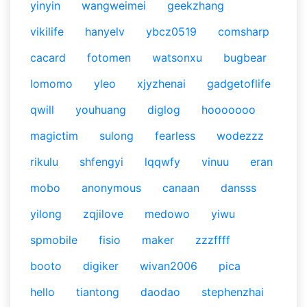
yinyin
wangweimei
geekzhang
vikilife
hanyelv
ybcz0519
comsharp
cacard
fotomen
watsonxu
bugbear
lomomo
yleo
xjyzhenai
gadgetoflife
qwill
youhuang
diglog
hooooooo
magictim
sulong
fearless
wodezzz
rikulu
shfengyi
lqqwfy
vinuu
eran
mobo
anonymous
canaan
dansss
yilong
zqjilove
medowo
yiwu
spmobile
fisio
maker
zzzffff
booto
digiker
wivan2006
pica
hello
tiantong
daodao
stephenzhai