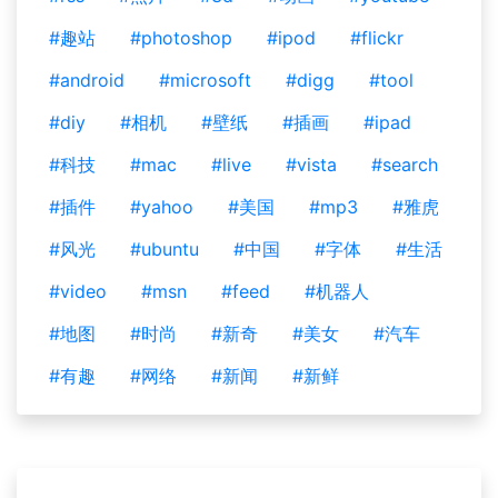
#趣站
#photoshop
#ipod
#flickr
#android
#microsoft
#digg
#tool
#diy
#相机
#壁纸
#插画
#ipad
#科技
#mac
#live
#vista
#search
#插件
#yahoo
#美国
#mp3
#雅虎
#风光
#ubuntu
#中国
#字体
#生活
#video
#msn
#feed
#机器人
#地图
#时尚
#新奇
#美女
#汽车
#有趣
#网络
#新闻
#新鲜