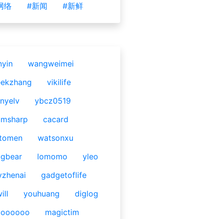
网络
#新闻
#新鲜
nyin
wangweimei
eekzhang
vikilife
nyelv
ybcz0519
omsharp
cacard
tomen
watsonxu
gbear
lomomo
yleo
yzhenai
gadgetoflife
ill
youhuang
diglog
ooooooo
magictim