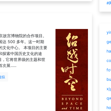
#
yi
和北京故宫博物院的合作项目。
达 500 多年。这一时期
g
的文化中心。 本项目的主要
ha
和探索中国历史文化的途
项目，它将世界级的主题和世
c
......
fo
虚拟
bu
xj
qw
h