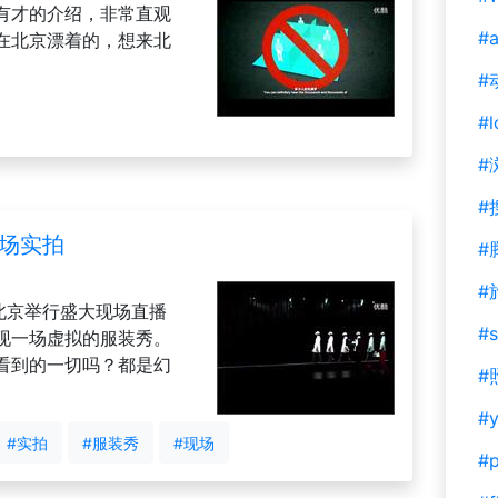
有才的介绍，非常直观
#a
在北京漂着的，想来北
#
#l
#
#
现场实拍
#
#
y在北京举行盛大现场直播
#s
现一场虚拟的服装秀。
看到的一切吗？都是幻
#
#y
#实拍
#服装秀
#现场
#