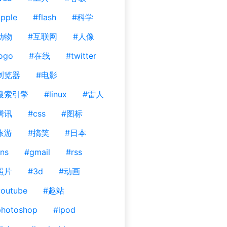
pple
#flash
#科学
动物
#互联网
#人像
ogo
#在线
#twitter
浏览器
#电影
搜索引擎
#linux
#雷人
腾讯
#css
#图标
旅游
#搞笑
#日本
ns
#gmail
#rss
照片
#3d
#动画
outube
#趣站
photoshop
#ipod