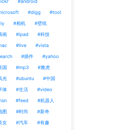
lickr
#android
icrosoft
#digg
#tool
iy
#相机
#壁纸
插画
#ipad
#科技
mac
#live
#vista
earch
#插件
#yahoo
美国
#mp3
#雅虎
风光
#ubuntu
#中国
字体
#生活
#video
msn
#feed
#机器人
地图
#时尚
#新奇
美女
#汽车
#有趣