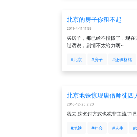
北京的房子你租不起
2011-4-11 11:59
买房子，那已经不憧憬了，现在
过话说，剧情不太给力啊~
#北京
#房子
#还珠格格
北京地铁惊现唐僧师徒四
2010-12-25 2:20
我去,这乞讨方式也忒非主流了吧
#地铁
#社会
#人生
#