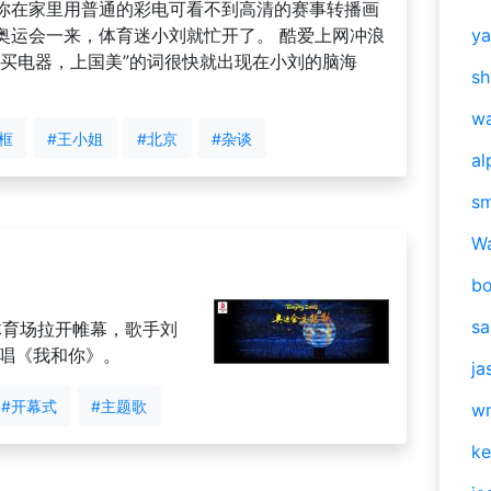
你在家里用普通的彩电可看不到高清的赛事转播画
奥运会一来，体育迷小刘就忙开了。 酷爱上网冲浪
y
“买电器，上国美”的词很快就出现在小刘的脑海
sh
w
框
#王小姐
#北京
#杂谈
al
s
W
b
s
体育场拉开帷幕，歌手刘
演唱《我和你》。
ja
#开幕式
#主题歌
w
ke