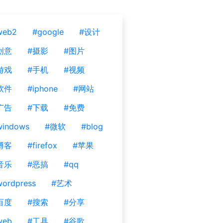
web2
#google
#设计
创意
#摄影
#图片
游戏
#手机
#视频
软件
#iphone
#网站
广告
#下载
#免费
windows
#微软
#blog
博客
#firefox
#苹果
音乐
#恶搞
#qq
ordpress
#艺术
百度
#搜索
#分享
web
#工具
#谷歌