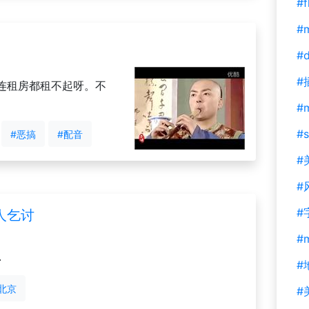
#f
#m
#d
#
连租房都租不起呀。不
#
#s
#恶搞
#配音
#
#
#
人乞讨
#
.
#
北京
#