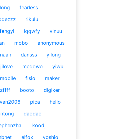
long
fearless
odezzz
rikulu
fengyi
lqqwfy
vinuu
an
mobo
anonymous
naan
dansss
yilong
jilove
medowo
yiwu
mobile
fisio
maker
zffff
booto
digiker
ivan2006
pica
hello
antong
daodao
ephenzhai
koodj
nbnet
elfox
yoshio