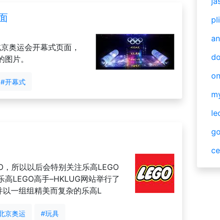
ja
面
pl
an
北京奥运会开幕式页面，
do
的图片。
o
#开幕式
m
le
g
ce
EGO，所以以后会特别关注乐高LEGO
LEGO高手–HKLUG网站举行了
并以一组组精美而复杂的乐高L
北京奥运
#玩具