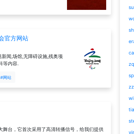
su
w
sh
奥会官方网站
er
ca
括新闻,场馆,无障碍设施,残奥项
科等内容.
zq
sp
#网站
zz
w
ti
st
大舞台，它首次采用了高清转播信号，给我们提供
vi