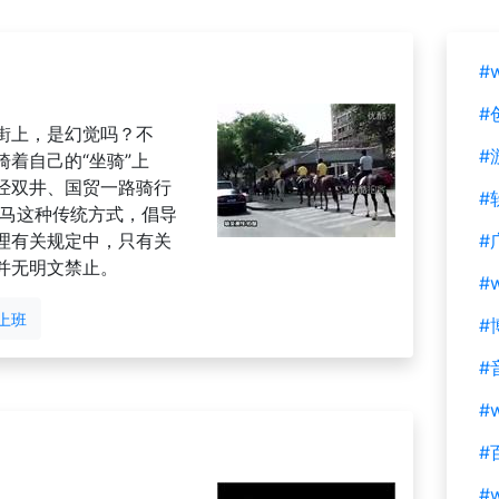
#
#
街上，是幻觉吗？不
#
着自己的“坐骑”上
经双井、国贸一路骑行
#
骑马这种传统方式，倡导
理有关规定中，只有关
#
并无明文禁止。
#
上班
#
#
#w
#
#