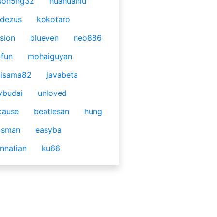
son5ng32
huahuaniu
idezus
kokotaro
sion
blueven
neo886
fun
mohaiguyan
nisama82
javabeta
ybudai
unloved
cause
beatlesan
hung
osman
easyba
nnatian
ku66