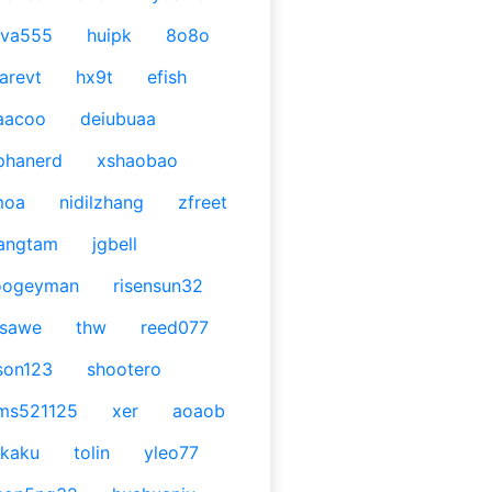
ava555
huipk
8o8o
arevt
hx9t
efish
aacoo
deiubuaa
phanerd
xshaobao
moa
nidilzhang
zfreet
angtam
jgbell
oogeyman
risensun32
asawe
thw
reed077
son123
shootero
ms521125
xer
aoaob
kaku
tolin
yleo77