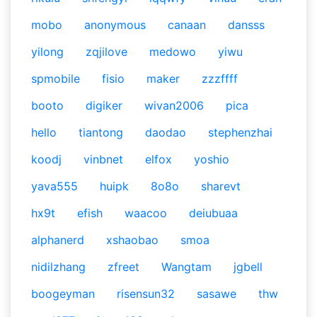
mobo
anonymous
canaan
dansss
yilong
zqjilove
medowo
yiwu
spmobile
fisio
maker
zzzffff
booto
digiker
wivan2006
pica
hello
tiantong
daodao
stephenzhai
koodj
vinbnet
elfox
yoshio
yava555
huipk
8o8o
sharevt
hx9t
efish
waacoo
deiubuaa
alphanerd
xshaobao
smoa
nidilzhang
zfreet
Wangtam
jgbell
boogeyman
risensun32
sasawe
thw