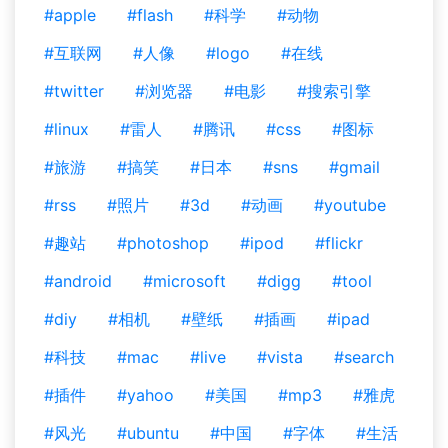
#apple
#flash
#科学
#动物
#互联网
#人像
#logo
#在线
#twitter
#浏览器
#电影
#搜索引擎
#linux
#雷人
#腾讯
#css
#图标
#旅游
#搞笑
#日本
#sns
#gmail
#rss
#照片
#3d
#动画
#youtube
#趣站
#photoshop
#ipod
#flickr
#android
#microsoft
#digg
#tool
#diy
#相机
#壁纸
#插画
#ipad
#科技
#mac
#live
#vista
#search
#插件
#yahoo
#美国
#mp3
#雅虎
#风光
#ubuntu
#中国
#字体
#生活