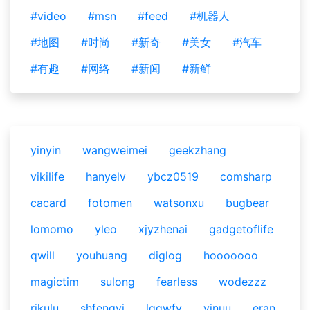
#video
#msn
#feed
#机器人
#地图
#时尚
#新奇
#美女
#汽车
#有趣
#网络
#新闻
#新鲜
yinyin
wangweimei
geekzhang
vikilife
hanyelv
ybcz0519
comsharp
cacard
fotomen
watsonxu
bugbear
lomomo
yleo
xjyzhenai
gadgetoflife
qwill
youhuang
diglog
hooooooo
magictim
sulong
fearless
wodezzz
rikulu
shfengyi
lqqwfy
vinuu
eran