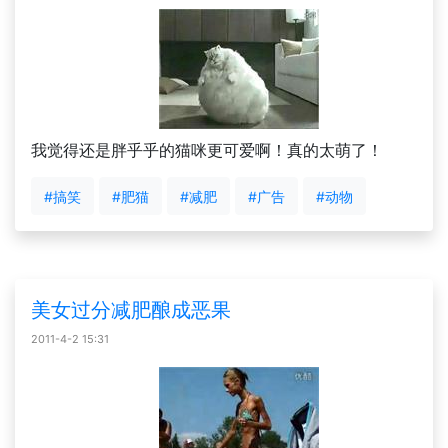
我觉得还是胖乎乎的猫咪更可爱啊！真的太萌了！
#搞笑
#肥猫
#减肥
#广告
#动物
美女过分减肥酿成恶果
2011-4-2 15:31