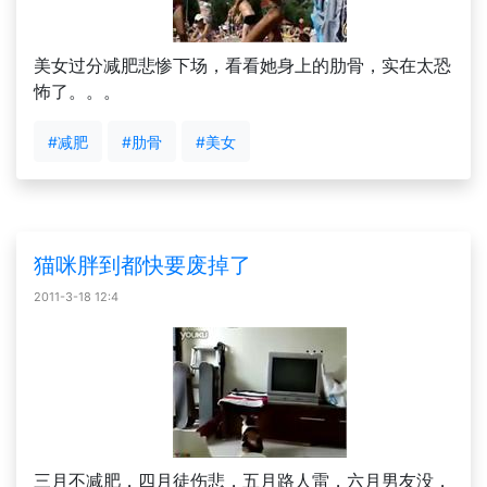
美女过分减肥悲惨下场，看看她身上的肋骨，实在太恐
怖了。。。
#减肥
#肋骨
#美女
猫咪胖到都快要废掉了
2011-3-18 12:4
三月不减肥，四月徒伤悲，五月路人雷，六月男友没，