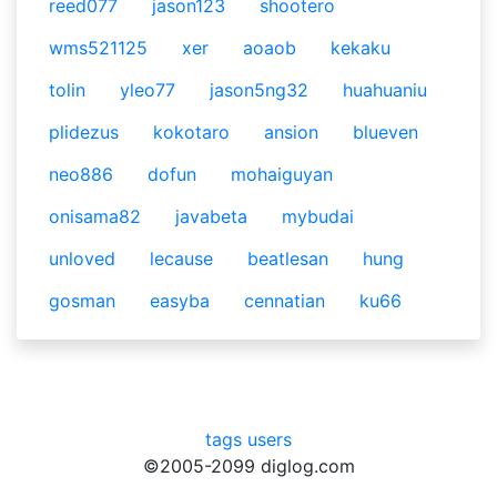
reed077
jason123
shootero
wms521125
xer
aoaob
kekaku
tolin
yleo77
jason5ng32
huahuaniu
plidezus
kokotaro
ansion
blueven
neo886
dofun
mohaiguyan
onisama82
javabeta
mybudai
unloved
lecause
beatlesan
hung
gosman
easyba
cennatian
ku66
tags
users
©2005-2099 diglog.com