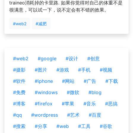
traineo消耗掉的卡里路. 如果你觉得对自己的体重不是
很满意，可以试一下，说不定会有不错的效果。
#web2
#减肥
#web2
#google
#设计
#创意
#摄影
#图片
#游戏
#手机
#视频
#软件
#iphone
#网站
#广告
#下载
#免费
#windows
#微软
#blog
#博客
#firefox
#苹果
#音乐
#恶搞
#qq
#wordpress
#艺术
#百度
#搜索
#分享
#web
#工具
#谷歌