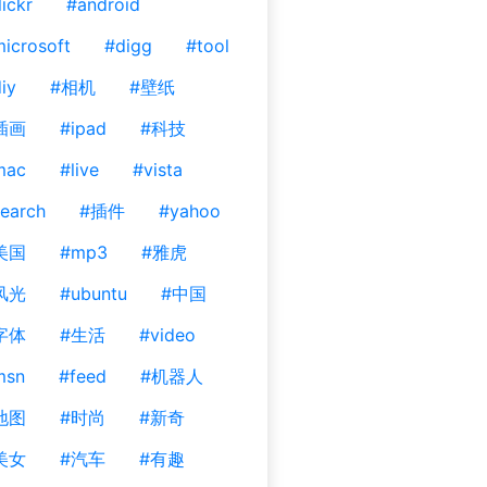
lickr
#android
icrosoft
#digg
#tool
iy
#相机
#壁纸
插画
#ipad
#科技
mac
#live
#vista
earch
#插件
#yahoo
美国
#mp3
#雅虎
风光
#ubuntu
#中国
字体
#生活
#video
msn
#feed
#机器人
地图
#时尚
#新奇
美女
#汽车
#有趣