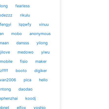
long
fearless
odezzz
rikulu
fengyi
lqqwfy
vinuu
an
mobo
anonymous
naan
dansss
yilong
jilove
medowo
yiwu
mobile
fisio
maker
zffff
booto
digiker
ivan2006
pica
hello
antong
daodao
ephenzhai
koodj
nbnet
elfox
yoshio