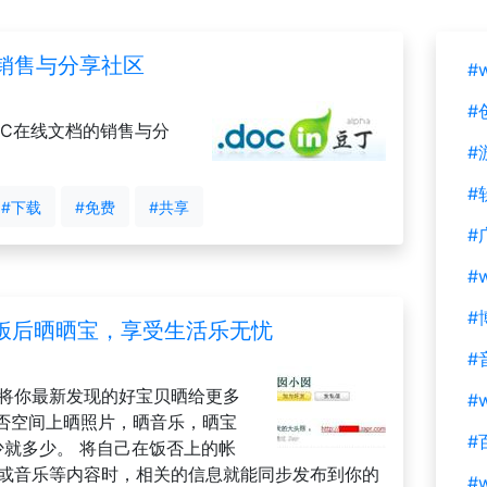
档销售与分享社区
#
#
2C在线文档的销售与分
#
#
#下载
#免费
#共享
#
#
#
茶余饭后晒晒宝，享受生活乐无忧
#
否将你最新发现的好宝贝晒给更多
#w
否空间上晒照片，晒音乐，晒宝
#
少就多少。 将自己在饭否上的帐
片或音乐等内容时，相关的信息就能同步发布到你的
#