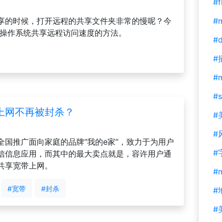
#f
享的时候，打开远程的共享文件夹非常的慢呢？今
#m
ws操作系统共享远程访问速度的方法。
#d
#
#
#s
上网不再被封杀？
#
#
国推广面向家庭的品牌“我的e家”，致力于为用户
#
信信息应用，而其中的最大卖点就是，容许用户通
共享宽带上网。
#
#宽带
#封杀
#
#