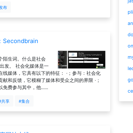
ja
发布
pl
an
do
condbrain
o
m
个陌生词。什么是社会
出发。 社会化媒体是一
le
在线媒体，它具有以下的特征： ·；参与：社会化
g
贡献和反馈，它模糊了媒体和受众之间的界限 ·；
参与其中，他......
ce
#共享
#集合