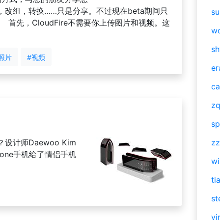
改组，转换……只是分享。不过现在beta期间只
su
首先，CloudFire不需要你上传图片和视频。这
w
sh
照片
#视频
er
ca
zq
sp
计师Daewoo Kim
zz
one手机给了情侣手机
w
ti
st
vi