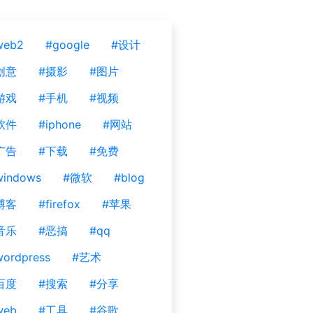
web2
#google
#设计
创意
#摄影
#图片
游戏
#手机
#视频
软件
#iphone
#网站
广告
#下载
#免费
windows
#微软
#blog
博客
#firefox
#苹果
音乐
#恶搞
#qq
ordpress
#艺术
百度
#搜索
#分享
web
#工具
#谷歌