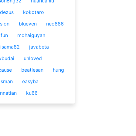
son5ng32
huahuaniu
idezus
kokotaro
sion
blueven
neo886
fun
mohaiguyan
nisama82
javabeta
ybudai
unloved
cause
beatlesan
hung
osman
easyba
nnatian
ku66