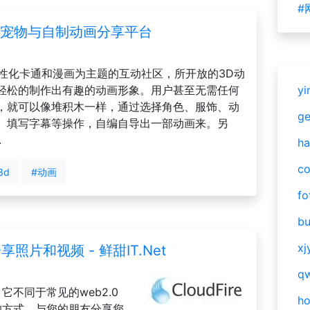
#
D桌面宠物与自制动画分享平台
个性化卡通和漫画为主题的互动社区，所开放的3D动
轻松的制作出有趣的动画形象。用户甚至无需任何
yi
，就可以像堆积木一样，通过选择角色、服饰、动
g
、填写字幕等操作，自编自导出一部动画来。另
.
ha
c
3d
#动画
fo
bu
xj
享照片和视频 - 鲜甜IT.Net
qw
，它不同于常见的web2.0
h
快速的方式，与您的朋友分享您