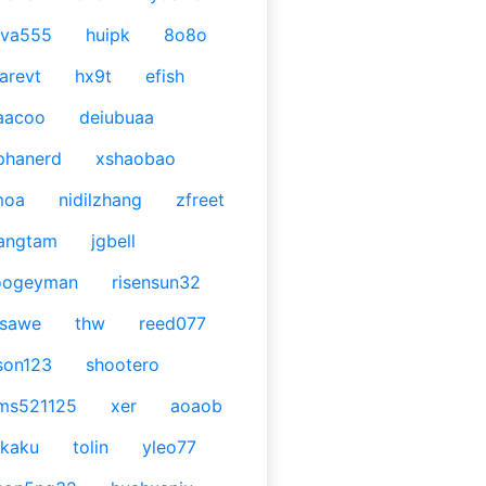
ava555
huipk
8o8o
arevt
hx9t
efish
aacoo
deiubuaa
phanerd
xshaobao
moa
nidilzhang
zfreet
angtam
jgbell
oogeyman
risensun32
asawe
thw
reed077
son123
shootero
ms521125
xer
aoaob
kaku
tolin
yleo77