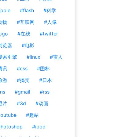
pple
#flash
#科学
动物
#互联网
#人像
ogo
#在线
#twitter
浏览器
#电影
搜索引擎
#linux
#雷人
腾讯
#css
#图标
旅游
#搞笑
#日本
ns
#gmail
#rss
照片
#3d
#动画
outube
#趣站
photoshop
#ipod