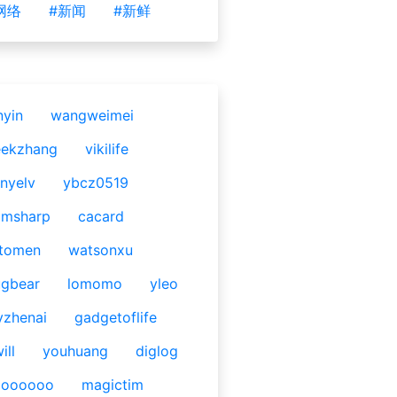
网络
#新闻
#新鲜
nyin
wangweimei
eekzhang
vikilife
nyelv
ybcz0519
omsharp
cacard
tomen
watsonxu
gbear
lomomo
yleo
yzhenai
gadgetoflife
ill
youhuang
diglog
ooooooo
magictim